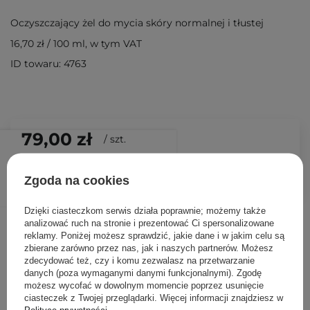
Oczyszczający żel do mycia skóry normalnej i tłustej
16,70 zł
/
100 ml
, w tym VAT
ID towaru: 4763
79,00 zł
/
szt.
DODAJ DO KOSZYKA
Zgoda na cookies
Dzięki ciasteczkom serwis działa poprawnie; możemy także
Inni klienci sprawdzali również
analizować ruch na stronie i prezentować Ci spersonalizowane
reklamy. Poniżej możesz sprawdzić, jakie dane i w jakim celu są
zbierane zarówno przez nas, jak i naszych partnerów. Możesz
zdecydować też, czy i komu zezwalasz na przetwarzanie
danych (poza wymaganymi danymi funkcjonalnymi). Zgodę
możesz wycofać w dowolnym momencie poprzez usunięcie
ciasteczek z Twojej przeglądarki. Więcej informacji znajdziesz w
Polityce prywatności
.