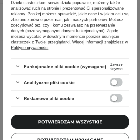
Dzięki ciasteczkom serwis działa poprawnie; możemy także
98,00 zł
119,00 zł
analizować ruch na stronie i prezentować Ci spersonalizowane
/
szt.
reklamy. Poniżej możesz sprawdzić, jakie dane i w jakim celu są
zbierane zarówno przez nas, jak i naszych partnerów. Możesz
DODAJ DO KOSZYKA
zdecydować też, czy i komu zezwalasz na przetwarzanie
danych (poza wymaganymi danymi funkcjonalnymi). Zgodę
możesz wycofać w dowolnym momencie poprzez usunięcie
ciasteczek z Twojej przeglądarki. Więcej informacji znajdziesz w
Inni klienci sprawdzali również
Polityce prywatności
.
Zawsze
Funkcjonalne pliki cookie (wymagane)
aktywne
Analityczne pliki cookie
Reklamowe pliki cookie
POTWIERDZAM WSZYSTKIE
POTWIERDZAM WYMAGANE