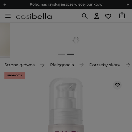
Poleć nas i zyskaj jeszcze więcej punktów
Zapisz się na newsletter pełen porad
Bezpłatne konsultacje kosmetologiczne
Z nami to możliwe! Realizacja zamówienia do 24h.
Poleć nas i zyskaj jeszcze więcej punktów
Zapisz się na newsletter pełen porad
Strona główna
Pielęgnacja
Potrzeby skóry
PROMOCJA