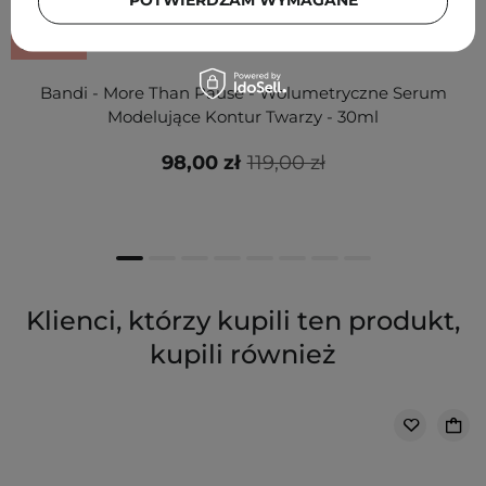
PROMOCJA
Bandi - More Than Pause - Wolumetryczne Serum
Modelujące Kontur Twarzy - 30ml
98,00 zł
119,00 zł
Klienci, którzy kupili ten produkt,
kupili również