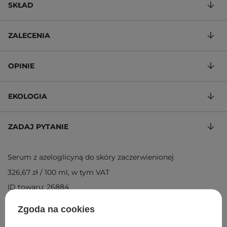
SKŁAD
ZALECENIA
OPINIE
EKOLOGIA
ZADAJ PYTANIE
Serum z azeloglicyną do skóry zaczerwienionej
326,67 zł
/
100 ml
, w tym VAT
ID towaru: 26884
Zgoda na cookies