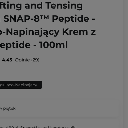
ifting and Tensing
 SNAP-8™ Peptide -
co-Napinający Krem z
ptide - 100ml
4.45
Opinie
29
ingująco-Napinający
 piątek
d: 4,99 zł.
Sprawdź
czas i koszt wysyłki.