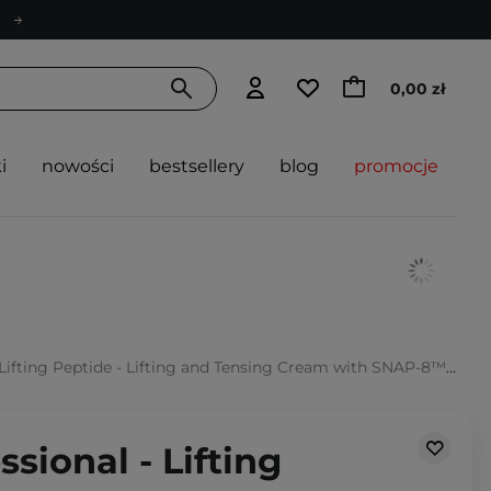
0,00 zł
i
nowości
bestsellery
blog
promocje
 - Lifting and Tensing Cream with SNAP-8™ Peptide - Liftingująco-Napinający Krem z SNAP-8™ Peptide - 100ml
ssional - Lifting