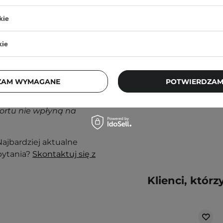
kie
kie
nak podrażnienia,
ZAM WYMAGANE
POTWIERDZAM
55,00 zł
65,00 zł
j, w zacienionym
ortu nie wpłyną na
ajbardziej aktualne
pytania?
Skontaktuj się z
Klienci, którz