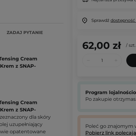
Sprawdź
dostępność
ZADAJ PYTANIE
62,00 zł
/
szt.
d Tensing Cream
y Krem z SNAP-
Program lojalności
Po zakupie otrzymas
d Tensing Cream
y Krem z SNAP-
przeznaczony dla skóry
olej uzupełniający
Poleć go znajomym
 dwie opatentowane
Pobierz link polecaj