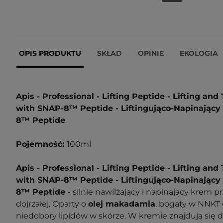
OPIS PRODUKTU
SKŁAD
OPINIE
EKOLOGIA
Apis - Professional - Lifting Peptide - Lifting an
with SNAP-8
™
Peptide - Liftingująco-Napinając
8
™
Peptide
Pojemność:
100ml
Apis - Professional - Lifting Peptide - Lifting an
with SNAP-8
™
Peptide -
Liftingująco-Napinając
8
™
Peptide
- silnie nawilżający i napinający krem 
dojrzałej. Oparty o
olej makadamia
, bogaty w NNKT 
niedobory lipidów w skórze. W kremie znajdują się