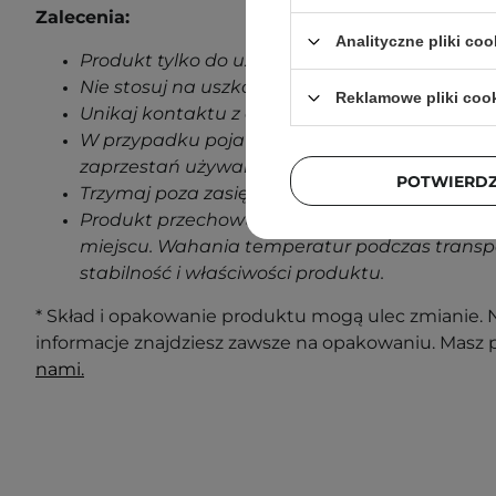
Zalecenia:
Analityczne pliki coo
Produkt tylko do użytku zewnętrznego.
Nie stosuj na uszkodzoną skórę.
Reklamowe pliki coo
Unikaj kontaktu z oczami.
W przypadku pojawienia się jakichkolwiek oz
zaprzestań używania produktu.
POTWIERD
Trzymaj poza zasięgiem dzieci.
Produkt przechowuj w temperaturze pokojowe
miejscu. Wahania temperatur podczas transp
stabilność i właściwości produktu.
* Skład i opakowanie produktu mogą ulec zmianie. N
informacje znajdziesz zawsze na opakowaniu. Masz 
nami.