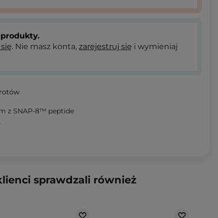
produkty.
 się
. Nie masz konta,
zarejestruj się
i wymieniaj
wrotów
rem z SNAP-8™ peptide
T
klienci sprawdzali również