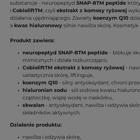
substancje - neuropeptyd
SNAP-8TM peptide
któr
i
CobioliftTM
, czyli
ekstrakt z komosy ryżowej
wyka
działania ujędrniającego. Zawarty
koenzym Q10
dzia
a
kwas hialuronowy
silnie nawilża skórę. Kosmetyk 
Produkt zawiera:
neuropeptyd SNAP-8TM peptide
-
blokuje sk
mimicznych i działa rozkurczająco,
CobioliftTM ekstrakt z komosy ryżowej
- nawi
uelastycznia skórę, liftinguje,
koenzym Q10
- silny antyoksydant, chroni pr
hialuronian sodu
- sól sodowa kwasu hialuron
cząsteczkę, wiążę wodę w naskórku,
skwalan
- antyoksydant, nawilża i odżywia skór
składników aktywnych.
Działanie produktu:
nawilża i odżywia skórę,