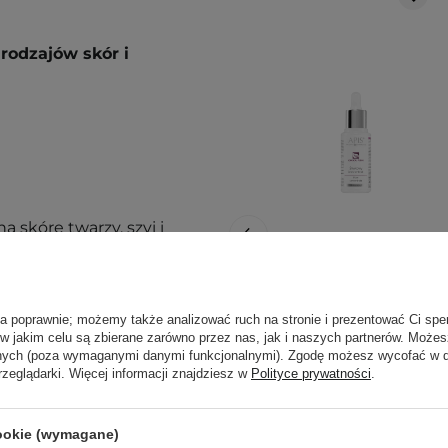
rodzajów skór i
skórę twarzy, szyi i
PROMOCJA
ą. Zajrzyj do naszego
Apis - Kakadu
ła poprawnie; możemy także analizować ruch na stronie i prezentować Ci spe
ęcej.
Plum - Koncentrat
 w jakim celu są zbierane zarówno przez nas, jak i naszych partnerów. Może
Intensywnie
anych (poza wymaganymi danymi funkcjonalnymi). Zgodę możesz wycofać w
rzeglądarki. Więcej informacji znajdziesz w
Polityce prywatności
.
Nawilżający do
Twarzy - 30ml
cookie (wymagane)