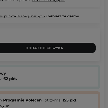
 w punktach stacjonarnych
i
odbierz za darmo.
DODAJ DO KOSZYKA
owy
z:
62
pkt.
 w
Programie Poleceń
i otrzymaj
155
pkt.
ący