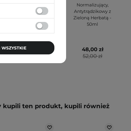
Hialuronowym i
Normalizujący,
Peptydem SNAP-
Antytrądzikowy z
8™ - 30ml
Zieloną Herbatą -
50ml
 WSZYSTKIE
76,00 zł
48,00 zł
80,00 zł
52,00 zł
y kupili ten produkt, kupili również