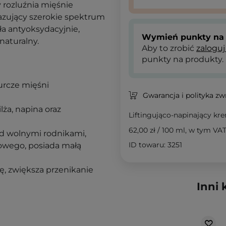
y rozluźnia mięśnie
zujący szerokie spektrum
ła antyoksydacyjnie,
Wymień punkty na 
naturalny.
Aby to zrobić
zaloguj
punkty na produkty.
urcze mięśni
Gwarancja i polityka z
lża, napina oraz
Liftingująco-napinający k
62,00 zł
/
100 ml
, w tym VA
zed wolnymi rodnikami,
ID towaru: 3251
owego, posiada małą
ę, zwiększa przenikanie
Inni 