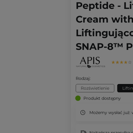
Peptide - L
Cream with
Liftingują
SNAP-8™ Pe
Rodzaj:
Rozświetlenie
Lift
Produkt dostępny
Możemy wysłać już:
w
Najtańsza przesyłka o