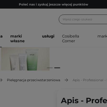
Poleć nas i zyskaj jeszcze więcej punktów
Zapisz się na newsletter pełen porad
Bezpłatne konsultacje kosmetologiczne
Z nami to możliwe! Realizacja zamówienia do 24h.
ja
marki
usługi
Cosibella
mark
Poleć nas i zyskaj jeszcze więcej punktów
własne
Corner
Zapisz się na newsletter pełen porad
Pielęgnacja przeciwstarzeniowa
Apis - Professional - Lifting Peptide
Apis - Profe