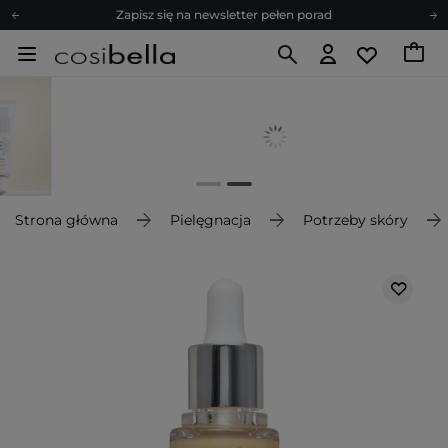
Zapisz się na newsletter pełen porad
Bezpłatne konsultacje kosmetologiczne
Z nami to możliwe! Realizacja zamówienia do 24h.
Poleć nas i zyskaj jeszcze więcej punktów
Zapisz się na newsletter pełen porad
Strona główna
Pielęgnacja
Potrzeby skóry