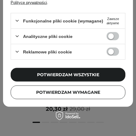
Polityce prywatności
.
Zawsze
Funkcjonalne pliki cookie (wymagane)
aktywne
Analityczne pliki cookie
Reklamowe pliki cookie
POTWIERDZAM WSZYSTKIE
PROMOCJA
La-Le - Hydrolat Borowinowy z Lipą do Skóry z
POTWIERDZAM WYMAGANE
Problemami - 100ml
20,30 zł
29,00 zł