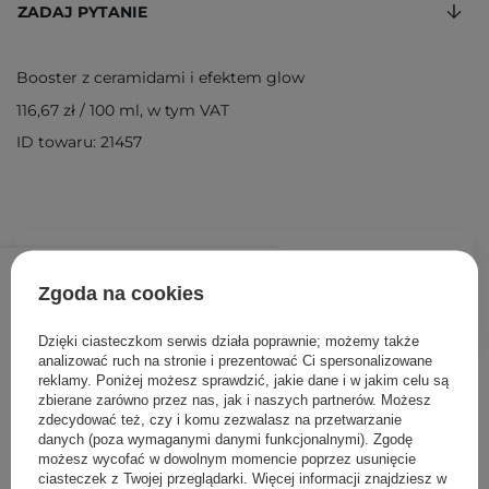
ZADAJ PYTANIE
Booster z ceramidami i efektem glow
116,67 zł
/
100 ml
, w tym VAT
ID towaru: 21457
35,00 zł
/
szt.
Zgoda na cookies
DODAJ DO KOSZYKA
Dzięki ciasteczkom serwis działa poprawnie; możemy także
analizować ruch na stronie i prezentować Ci spersonalizowane
reklamy. Poniżej możesz sprawdzić, jakie dane i w jakim celu są
Inni klienci sprawdzali również
zbierane zarówno przez nas, jak i naszych partnerów. Możesz
zdecydować też, czy i komu zezwalasz na przetwarzanie
danych (poza wymaganymi danymi funkcjonalnymi). Zgodę
możesz wycofać w dowolnym momencie poprzez usunięcie
ciasteczek z Twojej przeglądarki. Więcej informacji znajdziesz w