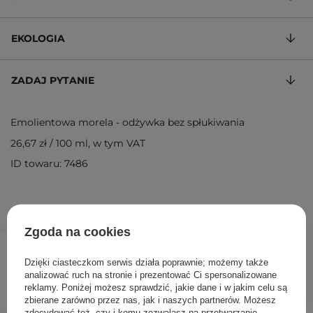
EKOLOGIA
ZADAJ PYTANIE
Emolientowa morela - odżywka bez spłukiwania
26,67 zł
/
100 ml
, w tym VAT
ID towaru: 7486
Zgoda na cookies
40,00 zł
/
szt.
Dzięki ciasteczkom serwis działa poprawnie; możemy także
DODAJ DO KOSZYKA
analizować ruch na stronie i prezentować Ci spersonalizowane
reklamy. Poniżej możesz sprawdzić, jakie dane i w jakim celu są
zbierane zarówno przez nas, jak i naszych partnerów. Możesz
zdecydować też, czy i komu zezwalasz na przetwarzanie