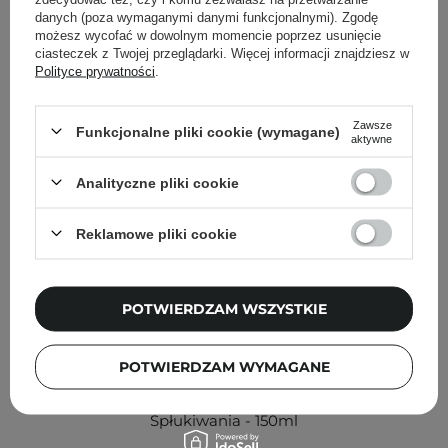
Inni klienci sprawdzali również
danych (poza wymaganymi danymi funkcjonalnymi). Zgodę
możesz wycofać w dowolnym momencie poprzez usunięcie
ciasteczek z Twojej przeglądarki. Więcej informacji znajdziesz w
Polityce prywatności
.
Zawsze
Funkcjonalne pliki cookie (wymagane)
aktywne
Analityczne pliki cookie
Reklamowe pliki cookie
POTWIERDZAM WSZYSTKIE
POTWIERDZAM WYMAGANE
Anwen - Humektantowa Gruszka - Odżywka bez
Spłukiwania - 150ml