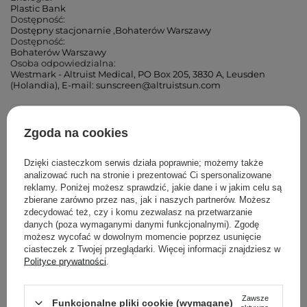
Plastic Bank
Dostępność:
Dostępny stacjonarnie
,
Bohaterów Warszawy
Dostępność:
Bohaterów Warszawy
Osoba odpowiedzialna:
Westmark - Altruist Medical, PO Box 205, 3830 A, Leusden
(Holandia), E-mail: sunscreen@altruistsun.com
Cosibella Corner (Andrzeja)
Zgoda na cookies
Cosibella Corner (Łucka)
Dzięki ciasteczkom serwis działa poprawnie; możemy także
analizować ruch na stronie i prezentować Ci spersonalizowane
Cosibella Corner (Woronicza)
reklamy. Poniżej możesz sprawdzić, jakie dane i w jakim celu są
zbierane zarówno przez nas, jak i naszych partnerów. Możesz
zdecydować też, czy i komu zezwalasz na przetwarzanie
Cosibella Corner (Wileńska)
danych (poza wymaganymi danymi funkcjonalnymi). Zgodę
możesz wycofać w dowolnym momencie poprzez usunięcie
Cosibella Corner (Bohaterów Warszawy)
ciasteczek z Twojej przeglądarki. Więcej informacji znajdziesz w
Polityce prywatności
.
Cosibella Corner (Tadeusza Kościuszki)
Zawsze
Funkcjonalne pliki cookie (wymagane)