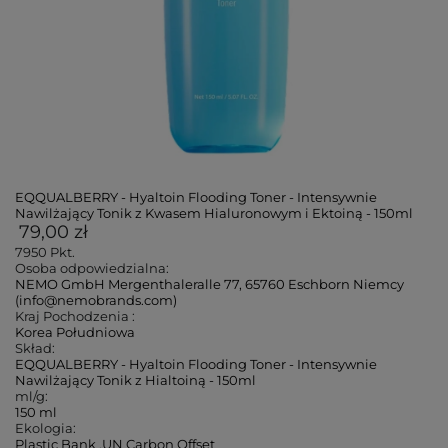
EQQUALBERRY - Hyaltoin Flooding Toner - Intensywnie
Nawilżający Tonik z Kwasem Hialuronowym i Ektoiną - 150ml
79,00 zł
7950
Pkt.
Osoba odpowiedzialna:
NEMO GmbH Mergenthaleralle 77, 65760 Eschborn Niemcy
(info@nemobrands.com)
Kraj Pochodzenia :
Korea Południowa
Skład:
EQQUALBERRY - Hyaltoin Flooding Toner - Intensywnie
Nawilżający Tonik z Hialtoiną - 150ml
ml/g:
150 ml
Ekologia:
Plastic Bank
,
UN Carbon Offset