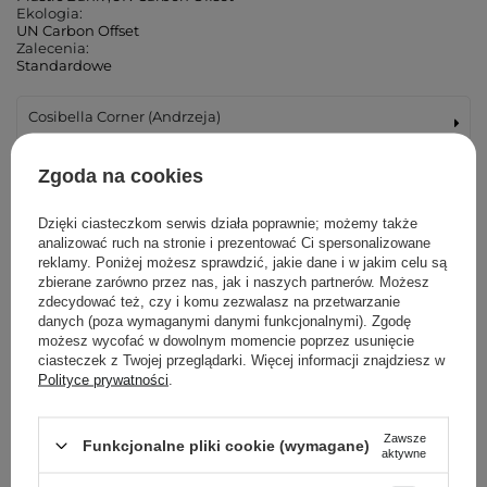
Ekologia:
UN Carbon Offset
Zalecenia:
Standardowe
Cosibella Corner (Andrzeja)
Cosibella Corner (Łucka)
Zgoda na cookies
Cosibella Corner (Woronicza)
Dzięki ciasteczkom serwis działa poprawnie; możemy także
analizować ruch na stronie i prezentować Ci spersonalizowane
reklamy. Poniżej możesz sprawdzić, jakie dane i w jakim celu są
Cosibella Corner (Wileńska)
zbierane zarówno przez nas, jak i naszych partnerów. Możesz
zdecydować też, czy i komu zezwalasz na przetwarzanie
danych (poza wymaganymi danymi funkcjonalnymi). Zgodę
Cosibella Corner (Bohaterów Warszawy)
możesz wycofać w dowolnym momencie poprzez usunięcie
ciasteczek z Twojej przeglądarki. Więcej informacji znajdziesz w
Cosibella Corner (Tadeusza Kościuszki)
Polityce prywatności
.
Cosibella Corner (Jaracza)
Zawsze
Funkcjonalne pliki cookie (wymagane)
aktywne
Cosibella Corner (Szlak)