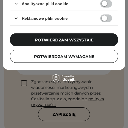
Analityczne pliki cookie
Reklamowe pliki cookie
Newsletter Cosibella
POTWIERDZAM WSZYSTKIE
Pielęgnacyjne checklisty, eksperckie porady,
beauty nowości - prosto na maila!
POTWIERDZAM WYMAGANE
Podaj swój adres email
Zgadzam się na otrzymywanie
wiadomości marketingowych i
przetwarzanie moich danych przez
Cosibella sp. z o.o, zgodnie z
polityką
prywatności
.
ZAPISZ SIĘ