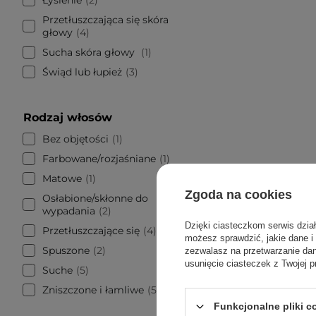
Przetłuszczająca się skóra
głowy
4
Sucha skóra głowy
1
Świąd lub łupież
3
Rodzaj włosów
Bez objętości
1
Farbowane/rozjaśniane
1
Matowe
1
Zgoda na cookies
Osłabione/skłonne do
wypadania
2
Dzięki ciasteczkom serwis dzia
Przetłuszczające się
4
możesz sprawdzić, jakie dane i
Spuszone
2
zezwalasz na przetwarzanie d
usunięcie ciasteczek z Twojej p
Suche
5
Zniszczone i łamliwe
5
PROMOCJA
Funkcjonalne pliki 