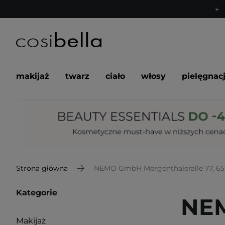
makijaż
twarz
ciało
włosy
pielęgnac
Strona główna
NEMO GmbH Mergenthaleralle 77, 6
Kategorie
NEM
Makijaż