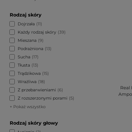
Rodzaj skóry
Dojrzała
11
Każdy rodzaj skóry
39
Mieszana
9
Podrażniona
13
Sucha
17
Tłusta
13
Trądzikowa
15
Wrażliwa
18
Real 
Z przebarwieniami
6
Ampou
Z rozszerzonymi porami
5
+ Pokaż wszystko
Rodzaj skóry głowy
Łysienie
2