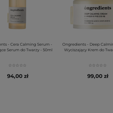
nts - Cera Calming Serum -
Ongredients - Deep Calmi
ące Serum do Twarzy - 50ml
Wyciszający Krem do Twa
94,00 zł
99,00 zł