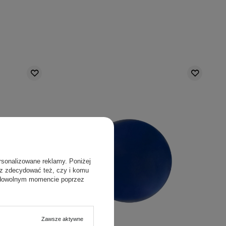
rsonalizowane reklamy. Poniżej
sz zdecydować też, czy i komu
 dowolnym momencie poprzez
PROMOCJA
Zawsze aktywne