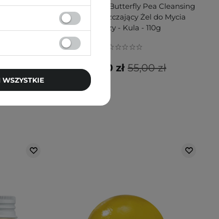
ir Ampoule
Ongredients - Butterfly Pea Cleansing
Kuracja do
Ball - Oczyszczający Żel do Mycia
l
Twarzy - Kula - 110g
52,30 zł
55,00 zł
 zł
 WSZYSTKIE