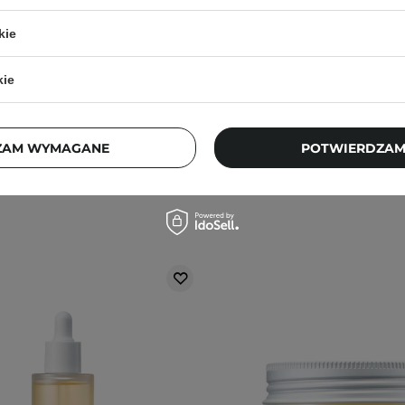
- Amber 528 Scented Hand &
Anillo - Rosy Night Repa
ash - Żel do Mycia Ciała -
Treatment - Nawilżająca 
kie
450ml
Włosów - 200m
kie
1
8,10 zł
109,00 zł
107,10 zł
119,00
ZAM WYMAGANE
POTWIERDZAM