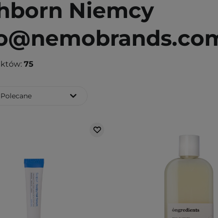
hborn Niemcy
fo@nemobrands.co
uktów:
75
Polecane