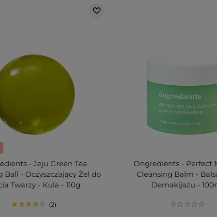
dients - Jeju Green Tea
Ongredients - Perfect 
 Ball - Oczyszczający Żel do
Cleansing Balm - Bal
ia Twarzy - Kula - 110g
Demakijażu - 100
2