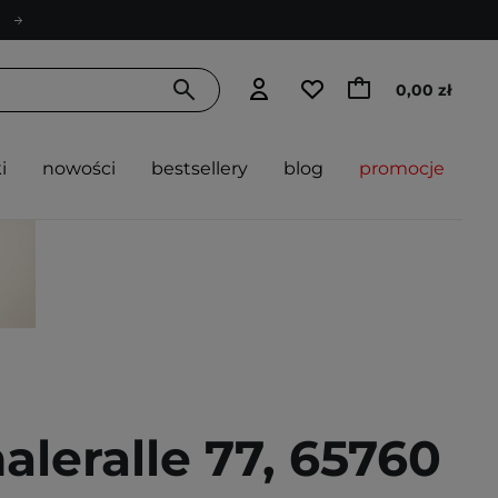
0,00 zł
i
nowości
bestsellery
blog
promocje
eralle 77, 65760