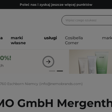
Poleć nas i zyskaj jeszcze więcej punktów
Zapisz się na newsletter pełen porad
Bezpłatne konsultacje kosmetologiczne
Z nami to możliwe! Realizacja zamówienia do 24h.
ja
marki
usługi
Cosibella
mark
Poleć nas i zyskaj jeszcze więcej punktów
własne
Corner
Zapisz się na newsletter pełen porad
5760 Eschborn Niemcy (info@nemobrands.com)
O GmbH Mergenthal