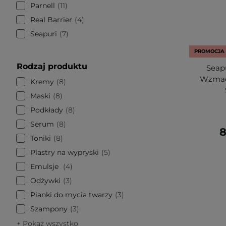
Parnell
11
Real Barrier
4
Seapuri
7
PROMOCJA
Rodzaj produktu
Seapu
Wzmac
Kremy
8
Maski
8
Podkłady
8
Serum
8
8
Toniki
8
Plastry na wypryski
5
Emulsje
4
Odżywki
3
Pianki do mycia twarzy
3
Szampony
3
+ Pokaż wszystko