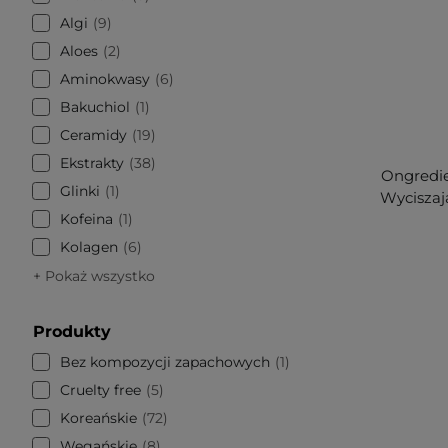
Algi
9
Aloes
2
Aminokwasy
6
Bakuchiol
1
Ceramidy
19
Ekstrakty
38
Ongredie
Glinki
1
Wyciszaj
Kofeina
1
Kolagen
6
+ Pokaż wszystko
Produkty
Bez kompozycji zapachowych
1
Cruelty free
5
Koreańskie
72
Wegańskie
8