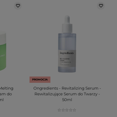
PROMOCJA
Melting
Ongredients - Revitalizing Serum -
sam do
Rewitalizujące Serum do Twarzy -
ml
50ml