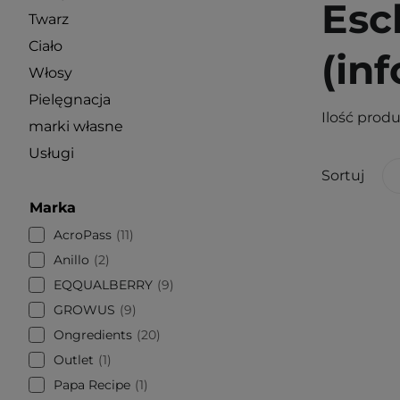
Esc
Twarz
Ciało
(in
Włosy
Pielęgnacja
Ilość prod
marki własne
Usługi
Sortuj
Marka
AcroPass
11
Anillo
2
EQQUALBERRY
9
GROWUS
9
Ongredients
20
Outlet
1
Papa Recipe
1