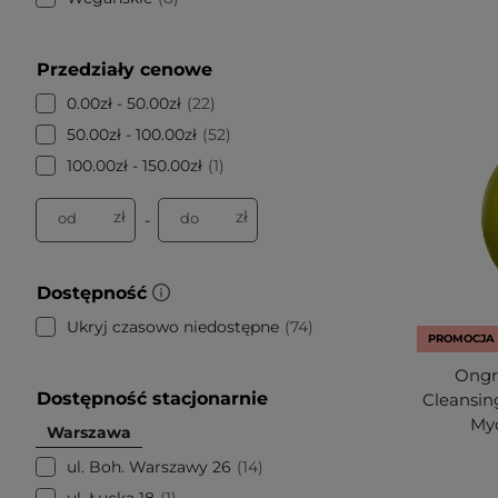
Przedziały cenowe
0.00zł - 50.00zł
22
50.00zł - 100.00zł
52
100.00zł - 150.00zł
1
zł
zł
od
do
-
Dostępność
Ukryj czasowo niedostępne
74
PROMOCJA
Ongre
Dostępność stacjonarnie
Cleansing
Myc
Warszawa
ul. Boh. Warszawy 26
14
ul. Łucka 18
1