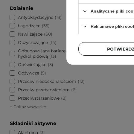
Anillo 
Działanie
Body W
Analityczne pliki coo
Antyoksydacyjne
13
Łagodzące
35
Reklamowe pliki coo
Nawilżające
60
9
Oczyszczające
14
POTWIERD
Odbudowujące barierę
hydrolipidową
13
Odświeżające
3
Odżywcze
5
Przeciw niedoskonałościom
12
Przeciw przebarwieniom
6
Przeciwstarzeniowe
8
+ Pokaż wszystko
Składniki aktywne
Alantoina
3