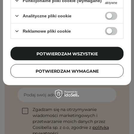
Funkcjonalne pliki cookie (wymagane)
aktywne
Cosibella Corner (Jaracza)
Analityczne pliki cookie
Cosibella Corner (Szlak)
Reklamowe pliki cookie
POTWIERDZAM WSZYSTKIE
Newsletter Cosibella
Pielęgnacyjne checklisty, eksperckie porady,
POTWIERDZAM WYMAGANE
beauty nowości - prosto na maila!
Podaj swój adres email
Zgadzam się na otrzymywanie
wiadomości marketingowych i
przetwarzanie moich danych przez
Cosibella sp. z o.o, zgodnie z
polityką
prywatności
.