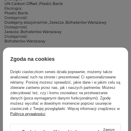
UN Carbon Offset
,
Plastic Bank
Ekologia:
Plastic Bank
Dostępność:
Dostępny stacjonarnie
,
Jaracza
,
Bohaterów Warszawy
Dostępność:
Jaracza
,
Bohaterów Warszawy
Dostępność:
Bohaterów Warszawy
Cosibella Corner (Andrzeja)
Zgoda na cookies
Cosibella Corner (Łucka)
Dzięki ciasteczkom serwis działa poprawnie; możemy także
analizować ruch na stronie i prezentować Ci spersonalizowane
reklamy. Poniżej możesz sprawdzić, jakie dane i w jakim celu są
Cosibella Corner (Woronicza)
zbierane zarówno przez nas, jak i naszych partnerów. Możesz
zdecydować też, czy i komu zezwalasz na przetwarzanie
Cosibella Corner (Wileńska)
danych (poza wymaganymi danymi funkcjonalnymi). Zgodę
możesz wycofać w dowolnym momencie poprzez usunięcie
ciasteczek z Twojej przeglądarki. Więcej informacji znajdziesz w
Cosibella Corner (Bohaterów Warszawy)
Polityce prywatności
.
Cosibella Corner (Tadeusza Kościuszki)
Zawsze