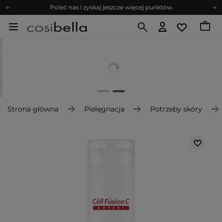
Poleć nas i zyskaj jeszcze więcej punktów
Zapisz się na newsletter pełen porad
Bezpłatne konsultacje kosmetologiczne
Z nami to możliwe! Realizacja zamówienia do 24h.
Poleć nas i zyskaj jeszcze więcej punktów
Zapisz się na newsletter pełen porad
Strona główna
Pielęgnacja
Potrzeby skóry