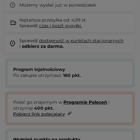
Możemy wysłać już:
w poniedziałek
Najtańsza przesyłka od: 4,99 zł.
Sprawdź
czas i koszt wysyłki.
Sprawdź
dostępność w punktach stacjonarnych
i
odbierz za darmo.
Program lojalnościowy
Po zakupie otrzymasz:
160
pkt.
Poleć go znajomym w
Programie Poleceń
i
otrzymaj
400
pkt.
Pobierz link polecający
Wymień punkty na produkty.