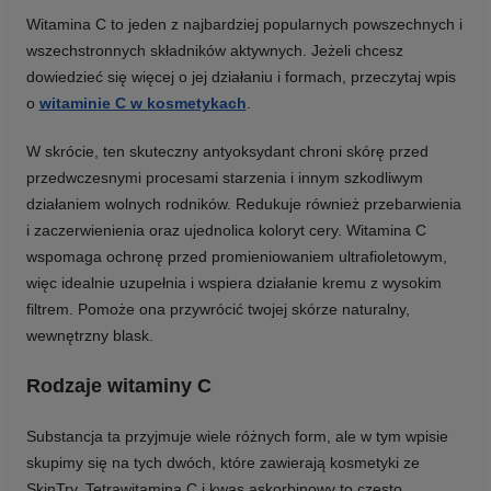
Witamina C to jeden z najbardziej popularnych powszechnych i
wszechstronnych składników aktywnych. Jeżeli chcesz
dowiedzieć się więcej o jej działaniu i formach, przeczytaj wpis
o
witaminie C w kosmetykach
.
W skrócie, ten skuteczny antyoksydant chroni skórę przed
przedwczesnymi procesami starzenia i innym szkodliwym
działaniem wolnych rodników. Redukuje również przebarwienia
i zaczerwienienia oraz ujednolica koloryt cery. Witamina C
wspomaga ochronę przed promieniowaniem ultrafioletowym,
więc idealnie uzupełnia i wspiera działanie kremu z wysokim
filtrem. Pomoże ona przywrócić twojej skórze naturalny,
wewnętrzny blask.
Rodzaje witaminy C
Substancja ta przyjmuje wiele różnych form, ale w tym wpisie
skupimy się na tych dwóch, które zawierają kosmetyki ze
SkinTry. Tetrawitamina C i kwas askorbinowy to często