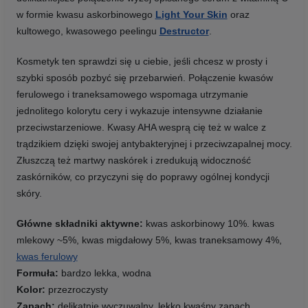
w formie kwasu askorbinowego
Light Your Skin
oraz
kultowego, kwasowego peelingu
Destructor
.
Kosmetyk ten sprawdzi się u ciebie, jeśli chcesz w prosty i
szybki sposób pozbyć się przebarwień. Połączenie kwasów
ferulowego i traneksamowego wspomaga utrzymanie
jednolitego kolorytu cery i wykazuje intensywne działanie
przeciwstarzeniowe. Kwasy AHA wesprą cię też w walce z
trądzikiem dzięki swojej antybakteryjnej i przeciwzapalnej mocy.
Złuszczą też martwy naskórek i zredukują widoczność
zaskórników, co przyczyni się do poprawy ogólnej kondycji
skóry.
Główne składniki aktywne:
kwas askorbinowy 10%. kwas
mlekowy ~5%, kwas migdałowy 5%, kwas traneksamowy 4%,
kwas ferulowy
Formuła:
bardzo lekka, wodna
Kolor:
przezroczysty
Zapach:
delikatnie wyczuwalny, lekko kwaśny zapach