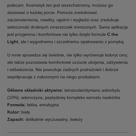
polecam. Kosmetyk ten jest wszechstronny, możesz go
stosować o każdej porze. Pomoże zredukować
zaczerwienienia, nawilży, ujędrni i wygładzi oraz zredukuje
widoczność drobnych zmarszczek mimicznych. Sama aplikacja
jest przyjemna i komfortowa nie tylko dzięki formule
C the
Light
, ale i wygodnemu i szczelnemu opakowaniu z pompką.
U mnie sprawdza się świetnie, nie tylko wyrównuje koloryt cery,
ale także pozostawia komfortowe uczucie ukojenia, odżywienia
i odświeżenia. Nie powoduje żadnych podrażnień i dobrze
współpracuje z nałożonymi na niego produktami.
Główne składniki aktywne:
tetraizolamitynianu askorbylu
(10%), adenozyna, peptydowy kompleks wzrostu naskórka
Formuła:
lekka, emulsyjna
Kolor:
biały
Zapach:
delikatnie wyczuwalny, świeży