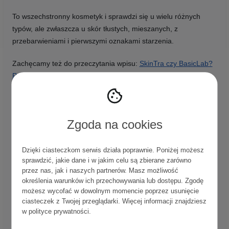
To wszechstronny kosmetyk i sprawdzi się u wielu różnych
typów, ale zwłaszcza u skór tłustych, mieszanych, z
przebarwieniami i pierwszymi oznakami starzenia.
Zachęcamy też do przeczytania wpisu:
SkinTra czy BasicLab?
Porównanie hitowych serum z witaminą C!
Główne składniki aktywne:
kwas askorbinowy 20%, kwas
ferulowy, pantenol, witamina E, hialuronian sodu
Zgoda na cookies
Formuła:
bardzo lekka, wodna
Kolor:
przezroczysty
Zapach:
delikatnie wyczuwalny, lekko kwaśny zapach
Dzięki ciasteczkom serwis działa poprawnie. Poniżej możesz
sprawdzić, jakie dane i w jakim celu są zbierane zarówno
przez nas, jak i naszych partnerów. Masz możliwość
określenia warunków ich przechowywania lub dostępu. Zgodę
możesz wycofać w dowolnym momencie poprzez usunięcie
ciasteczek z Twojej przeglądarki. Więcej informacji znajdziesz
w
polityce prywatności
.