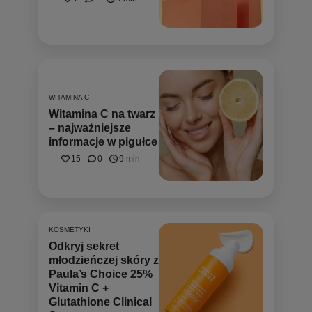
WITAMINA C
Witamina C na twarz
– najważniejsze
informacje w pigułce
15
0
9 min
KOSMETYKI
Odkryj sekret
młodzieńczej skóry z
Paula’s Choice 25%
Vitamin C +
Glutathione Clinical