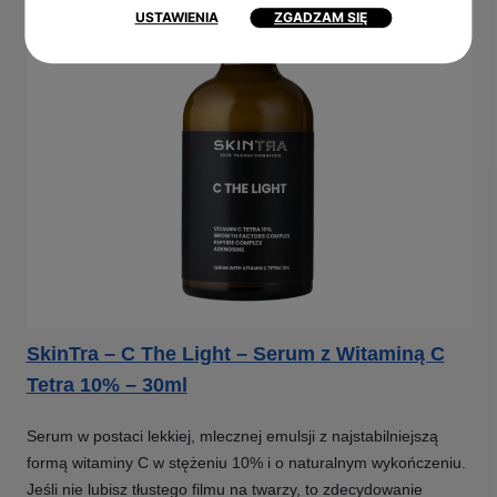
USTAWIENIA
ZGADZAM SIĘ
SkinTra – C The Light – Serum z Witaminą C
Tetra 10% – 30ml
Serum w postaci lekkiej, mlecznej emulsji z najstabilniejszą
formą witaminy C w stężeniu 10% i o naturalnym wykończeniu.
Jeśli nie lubisz tłustego filmu na twarzy, to zdecydowanie