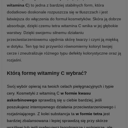
witamina C
) to jedna z bardziej stabilnych form, która
dodatkowo doskonale rozpuszcza się w tłuszczach i jest
łatwiejsza do włączenia do formuł kosmetyków. Skóra ją dobrze
absorbuje, dzięki czemu tetra witamina C wnika w jej głębokie
warstwy. Dzięki swojemu silnemu działaniu
przeciwstarzeniowemu ujędrnia skórę twarzy i czyni ją miękką
w dotyku. Ten typ też przywróci równomierny koloryt twojej
cerze i zneutralizuje różnego typu defekty kolorystyczne oraz ją
rozjaśni.
Którą formę witaminy C wybrać?
Swój
wybór opieraj na twoich celach pielęgnacyjnych i typie
cery. Kosmetyki z witaminą C
w formie kwasu
askorbinowego
sprawdzą się u ciebie bardziej, jeśli
poszukujesz intensywnego działania przeciwstarzeniowego i
rozjaśniającego. Z kolei substancja ta
w formie tetra
jest
bardziej zbalansowana i lepiej sprawdzą się przy skórze
wrażliwej lub jeśli preferujesz łagodniejsze i wolniejsze, ale