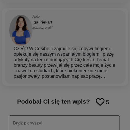
Autor
Iga Piekart
zobacz profil
Cześć! W Cosibelli zajmuję się copywritingiem -
opiekuję się naszym wspaniałym blogiem i piszę
artykuły na temat nurtujących Cię treści. Temat
branży beauty przewijał się przez całe moje życie
- nawet na studiach, które niekoniecznie mnie
pasjonowały, postanowiłam napisać pracę
magisterską związaną z tym tematem, bo o prawie
kosmetycznym. Początkowo bardziej fascynowała
mnie sfera makijażowa, ale z czasem coraz
bardziej zaczęła pochłaniać mnie tematyka
Podobał Ci się ten wpis?
5
pielęgnacji. Uważam, że każdy z nas zasługuje
na chwilę odprężenia i uwagi, więc dlatego cieszy
mnie dzielenie się z Tobą tą wiedzą oraz pomoc w
zrozumieniu jak dbać o siebie i swoją skórę.