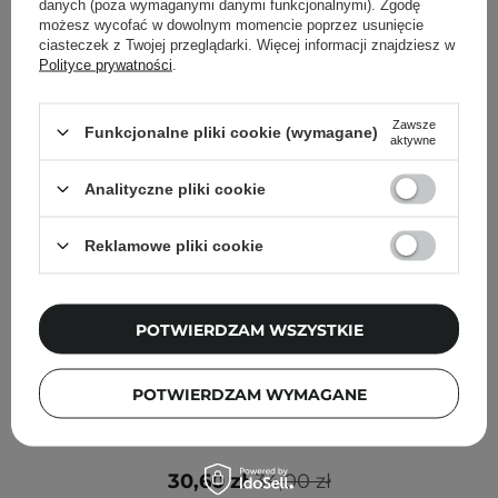
danych (poza wymaganymi danymi funkcjonalnymi). Zgodę
możesz wycofać w dowolnym momencie poprzez usunięcie
ciasteczek z Twojej przeglądarki. Więcej informacji znajdziesz w
Polityce prywatności
.
Zawsze
Funkcjonalne pliki cookie (wymagane)
aktywne
Analityczne pliki cookie
Reklamowe pliki cookie
POTWIERDZAM WSZYSTKIE
PROMOCJA
POTWIERDZAM WYMAGANE
Frudia - Re:proust Essential Blending Lip Butter -
Nawilżające Masełko do Ust - Earthy - 10g
30,60 zł
34,00 zł