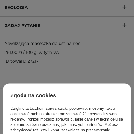
EKOLOGIA
ZADAJ PYTANIE
Nawilżająca maseczka do ust na noc
261,00 zł
/
100 g
, w tym VAT
ID towaru: 27217
26,10 zł
29,00 zł
/
szt.
Zgoda na cookies
DODAJ DO KOSZYKA
Dzięki ciasteczkom serwis działa poprawnie; możemy także
analizować ruch na stronie i prezentować Ci spersonalizowane
reklamy. Poniżej możesz sprawdzić, jakie dane i w jakim celu są
zbierane zarówno przez nas, jak i naszych partnerów. Możesz
Inni klienci sprawdzali również
zdecydować też, czy i komu zezwalasz na przetwarzanie