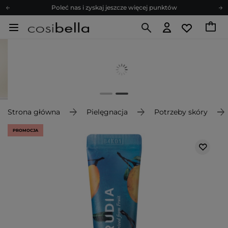
Poleć nas i zyskaj jeszcze więcej punktów
Zapisz się na newsletter pełen porad
Bezpłatne konsultacje kosmetologiczne
Z nami to możliwe! Realizacja zamówienia do 24h.
Poleć nas i zyskaj jeszcze więcej punktów
Zapisz się na newsletter pełen porad
Strona główna
Pielęgnacja
Potrzeby skóry
PROMOCJA