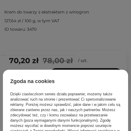
Krem do twarzy z ekstraktem z winogron
127,64 zł
/
100 g
, w tym VAT
ID towaru: 3470
70,20 zł
78,00 zł
/
szt.
DODAJ DO KOSZYKA
Zgoda na cookies
Dzięki ciasteczkom serwis działa poprawnie; możemy także
Inni klienci sprawdzali również
analizować ruch na stronie i prezentować Ci spersonalizowane
reklamy. Poniżej możesz sprawdzić, jakie dane i w jakim celu są
zbierane zarówno przez nas, jak i naszych partnerów. Możesz
zdecydować też, czy i komu zezwalasz na przetwarzanie
danych (poza wymaganymi danymi funkcjonalnymi). Zgodę
możesz wycofać w dowolnym momencie poprzez usunięcie
ciasteczek z Twojej przeglądarki. Więcej informacji znajdziesz w