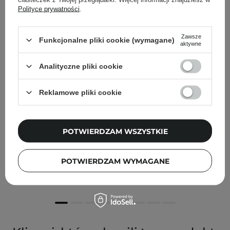
Polityce prywatności
.
Zawsze
Funkcjonalne pliki cookie (wymagane)
aktywne
Analityczne pliki cookie
Reklamowe pliki cookie
PROMOCJA
POTWIERDZAM WSZYSTKIE
Frudia - Citrus Brightening Toner - Rozjaśniający Tonik
do Twarzy - 195ml
POTWIERDZAM WYMAGANE
63,90 zł
71,00 zł