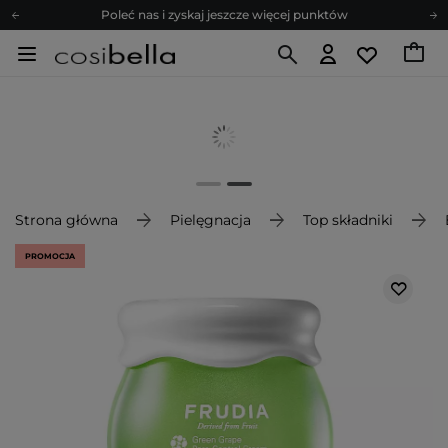
Poleć nas i zyskaj jeszcze więcej punktów
Zapisz się na newsletter pełen porad
Bezpłatne konsultacje kosmetologiczne
Z nami to możliwe! Realizacja zamówienia do 24h.
Poleć nas i zyskaj jeszcze więcej punktów
Zapisz się na newsletter pełen porad
Strona główna
Pielęgnacja
Top składniki
PROMOCJA