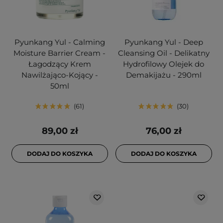
Pyunkang Yul - Calming
Pyunkang Yul - Deep
Moisture Barrier Cream -
Cleansing Oil - Delikatny
Łagodzący Krem
Hydrofilowy Olejek do
Nawilżająco-Kojący -
Demakijażu - 290ml
50ml
61
30
89,00 zł
76,00 zł
DODAJ DO KOSZYKA
DODAJ DO KOSZYKA