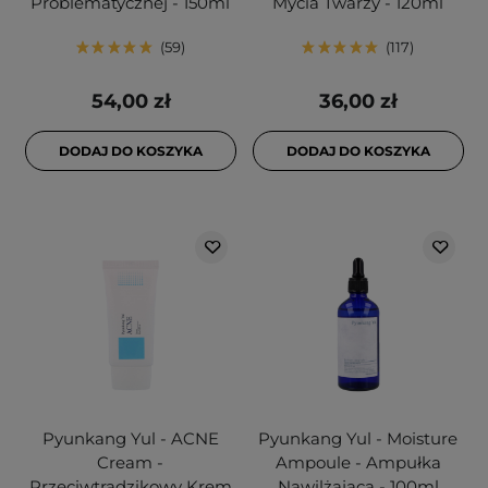
Problematycznej - 150ml
Mycia Twarzy - 120ml
59
117
54,00 zł
36,00 zł
DODAJ DO KOSZYKA
DODAJ DO KOSZYKA
Pyunkang Yul - ACNE
Pyunkang Yul - Moisture
Cream -
Ampoule - Ampułka
Przeciwtrądzikowy Krem
Nawilżająca - 100ml