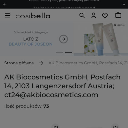
Zapisz się na newsletter pełen porad
Bezpłatne konsultacje kosmetologiczne
Z nami to możliwe! Realizacja zamówienia do 24h.
Poleć nas i zyskaj jeszcze więcej punktów
Zapisz się na newsletter pełen porad
Strona główna
AK Biocosmetics GmbH, Postfach 14, 2
AK Biocosmetics GmbH, Postfach
14, 2103 Langenzersdorf Austria;
ct24@akbiocosmetics.com
Ilość produktów:
73