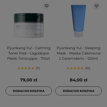
Pyunkang Yul - Calming
Pyunkang Yul - Sleeping
Toner Pad - Łagodzące
Mask - Maska Całonocna
Płatki Tonizujące - 70szt
z Ceramidami - 120ml
7
10
79,00 zł
84,00 zł
DODAJ DO KOSZYKA
DODAJ DO KOSZYKA