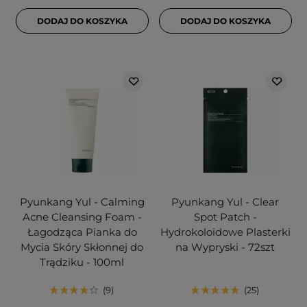
DODAJ DO KOSZYKA
DODAJ DO KOSZYKA
Pyunkang Yul - Calming
Pyunkang Yul - Clear
Acne Cleansing Foam -
Spot Patch -
Łagodząca Pianka do
Hydrokoloidowe Plasterki
Mycia Skóry Skłonnej do
na Wypryski - 72szt
Trądziku - 100ml
9
25