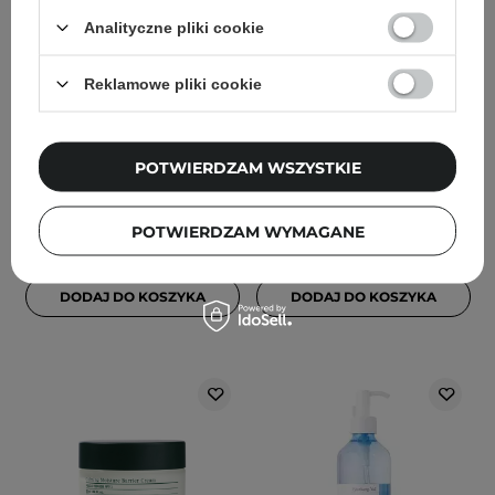
Analityczne pliki cookie
Pyunkang Yul - Black Tea
Pyunkang Yul - ATO Mild
Time Reverse Eye Cream
Sun Cream
Reklamowe pliki cookie
- Krem pod Oczy z
SPF50+/PA+++ -
Czarną Herbatą - 25ml
Hipoalergiczny Krem
Przeciwsłoneczny - 75ml
POTWIERDZAM WSZYSTKIE
28
22
POTWIERDZAM WYMAGANE
120,00 zł
78,00 zł
DODAJ DO KOSZYKA
DODAJ DO KOSZYKA