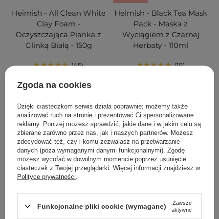
Heimish - All Clean White
Heimish - Black Tea Mask
Clay Foam -
Pack - Maska z
Oczyszczająca Pianka z
Wyciągiem z Czarnej
Glinką Białą - 150g
Herbaty - 110ml
45
19
Zgoda na cookies
53,00 zł
60,00 zł
88,00 zł
Dzięki ciasteczkom serwis działa poprawnie; możemy także
DODAJ DO KOSZYKA
DODAJ DO KOSZYKA
analizować ruch na stronie i prezentować Ci spersonalizowane
reklamy. Poniżej możesz sprawdzić, jakie dane i w jakim celu są
zbierane zarówno przez nas, jak i naszych partnerów. Możesz
zdecydować też, czy i komu zezwalasz na przetwarzanie
danych (poza wymaganymi danymi funkcjonalnymi). Zgodę
możesz wycofać w dowolnym momencie poprzez usunięcie
ciasteczek z Twojej przeglądarki. Więcej informacji znajdziesz w
Polityce prywatności
.
Zawsze
Funkcjonalne pliki cookie (wymagane)
aktywne