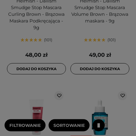
Heimish - Dailism
Heimish - Dailism
Smudge Stop Mascara
Smudge Stop Mascara
Curling Brown - Brązowa
Volume Brown - Brązowa
Maskara Podkręcająca -
maskara - 9g
9g
101
101
48,00 zł
49,00 zł
DODAJ DO KOSZYKA
DODAJ DO KOSZYKA
FILTROWANIE
SORTOWANIE