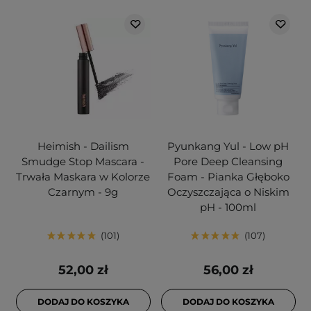
Heimish - Dailism
Pyunkang Yul - Low pH
Smudge Stop Mascara -
Pore Deep Cleansing
Trwała Maskara w Kolorze
Foam - Pianka Głęboko
Czarnym - 9g
Oczyszczająca o Niskim
pH - 100ml
101
107
52,00 zł
56,00 zł
DODAJ DO KOSZYKA
DODAJ DO KOSZYKA