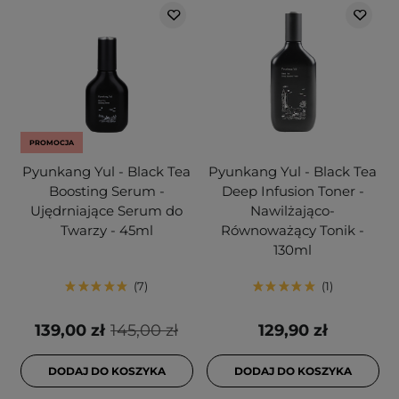
PROMOCJA
Pyunkang Yul - Black Tea
Pyunkang Yul - Black Tea
Boosting Serum -
Deep Infusion Toner -
Ujędrniające Serum do
Nawilżająco-
Twarzy - 45ml
Równoważący Tonik -
130ml
7
1
139,00 zł
145,00 zł
129,90 zł
DODAJ DO KOSZYKA
DODAJ DO KOSZYKA