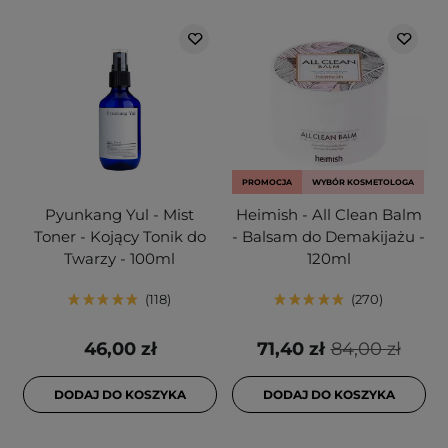
PROMOCJA
WYBÓR KOSMETOLOGA
Pyunkang Yul - Mist
Heimish - All Clean Balm
Toner - Kojący Tonik do
- Balsam do Demakijażu -
Twarzy - 100ml
120ml
118
270
46,00 zł
71,40 zł
84,00 zł
DODAJ DO KOSZYKA
DODAJ DO KOSZYKA