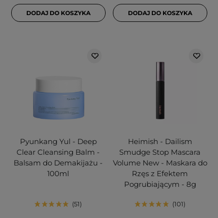
DODAJ DO KOSZYKA
DODAJ DO KOSZYKA
Pyunkang Yul - Deep
Heimish - Dailism
Clear Cleansing Balm -
Smudge Stop Mascara
Balsam do Demakijażu -
Volume New - Maskara do
100ml
Rzęs z Efektem
Pogrubiającym - 8g
51
101