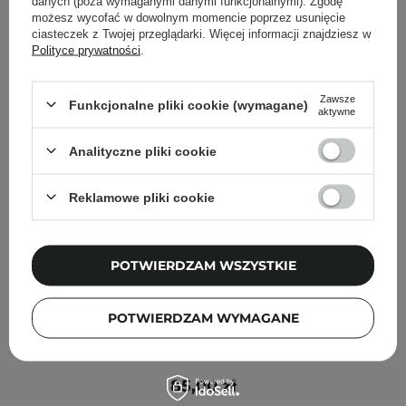
danych (poza wymaganymi danymi funkcjonalnymi). Zgodę
możesz wycofać w dowolnym momencie poprzez usunięcie
ciasteczek z Twojej przeglądarki. Więcej informacji znajdziesz w
Polityce prywatności
.
Zawsze
Funkcjonalne pliki cookie (wymagane)
aktywne
Analityczne pliki cookie
Reklamowe pliki cookie
POTWIERDZAM WSZYSTKIE
POTWIERDZAM WYMAGANE
Torriden - Dive-In Trial Kit - Zestaw Kosmetyków
Nawilżających do Twarzy - 50ml+30ml+20ml+20ml
85,00 zł