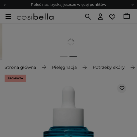
Poleć nas i zyskaj jeszcze więcej punktów
Zapisz się na newsletter pełen porad
Bezpłatne konsultacje kosmetologiczne
Z nami to możliwe! Realizacja zamówienia do 24h.
Poleć nas i zyskaj jeszcze więcej punktów
Zapisz się na newsletter pełen porad
Strona główna
Pielęgnacja
Potrzeby skóry
PROMOCJA