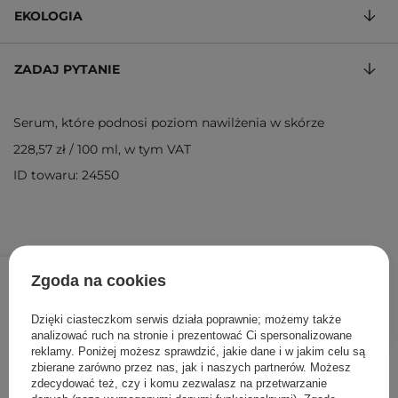
EKOLOGIA
ZADAJ PYTANIE
Serum, które podnosi poziom nawilżenia w skórze
228,57 zł
/
100 ml
, w tym VAT
ID towaru: 24550
80,00 zł
109,00 zł
/
szt.
Zgoda na cookies
DODAJ DO KOSZYKA
Dzięki ciasteczkom serwis działa poprawnie; możemy także
analizować ruch na stronie i prezentować Ci spersonalizowane
reklamy. Poniżej możesz sprawdzić, jakie dane i w jakim celu są
zbierane zarówno przez nas, jak i naszych partnerów. Możesz
Inni klienci sprawdzali również
zdecydować też, czy i komu zezwalasz na przetwarzanie