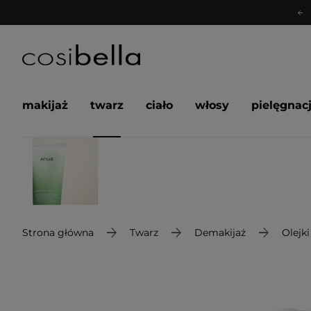
makijaż
twarz
ciało
włosy
pielęgnac
Strona główna
Twarz
Demakijaż
Olejk