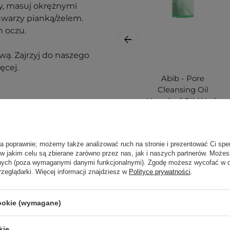
zy, masuj okrężnymi
twarzy pianką/żelem.
h oczu.
ą. Zajrzyj do naszego
ęcej.
Abib - Pore
Cleansing Oil
Heartleaf Oil-Wash
- Olejek do
Demakijażu
Zmniejszający
ła poprawnie; możemy także analizować ruch na stronie i prezentować Ci spe
Wydzielanie
 w jakim celu są zbierane zarówno przez nas, jak i naszych partnerów. Może
Sebum - 200ml
anych (poza wymaganymi danymi funkcjonalnymi). Zgodę możesz wycofać w
rzeglądarki. Więcej informacji znajdziesz w
Polityce prywatności
.
nak podrażnienia,
cookie (wymagane)
72,00 zł
kie