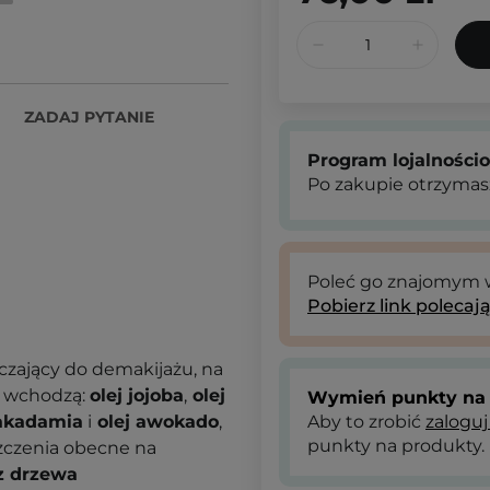
ZADAJ PYTANIE
Program lojalności
Po zakupie otrzymas
Poleć go znajomym
Pobierz link polecaj
zczający do demakijażu, na
d wchodzą:
olej jojoba
,
olej
Wymień punkty na 
akadamia
i
olej awokado
,
Aby to zrobić
zaloguj
punkty na produkty.
szczenia obecne na
z drzewa