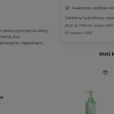
.
Gwarancja i polityka z
Delikatny hydrofilowy olej
26,21 zł
/
100 ml
, w tym VAT
 zanieczyszczenia skóry,
ID towaru: 5192
ienia, koi,
akteryjnie i łagodząco,
Inni 
u: