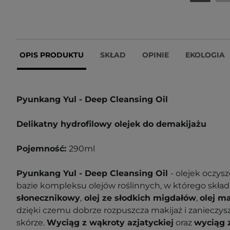
OPIS PRODUKTU
SKŁAD
OPINIE
EKOLOGIA
Pyunkang Yul - Deep Cleansing Oil
Delikatny hydrofilowy olejek do demakijażu
Pojemność:
290ml
Pyunkang Yul - Deep Cleansing Oil
- olejek oczys
bazie kompleksu olejów roślinnych, w którego skła
słonecznikowy
,
olej ze słodkich migdałów
,
olej m
dzięki czemu dobrze rozpuszcza makijaż i zanieczy
skórze.
Wyciąg z wąkroty azjatyckiej
oraz
wyciąg 