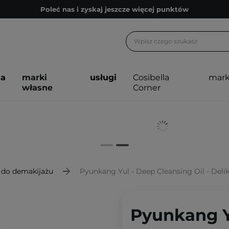
Poleć nas i zyskaj jeszcze więcej punktów
Zapisz się na newsletter pełen porad
Bezpłatne konsultacje kosmetologiczne
Z nami to możliwe! Realizacja zamówienia do 24h.
ja
marki
usługi
Cosibella
mark
Poleć nas i zyskaj jeszcze więcej punktów
własne
Corner
Zapisz się na newsletter pełen porad
i do demakijażu
Pyunkang Yul - Deep Cleansing Oil - Del
Pyunkang Y