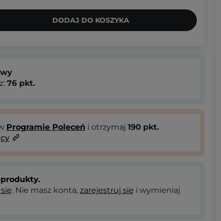
DODAJ DO KOSZYKA
owy
z:
76
pkt.
 w
Programie Poleceń
i otrzymaj
190
pkt.
ący
produkty.
 się
. Nie masz konta,
zarejestruj się
i wymieniaj