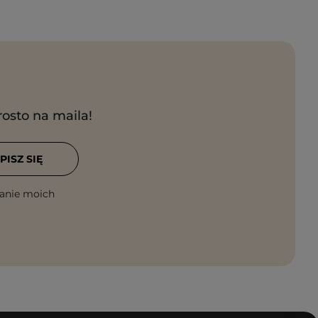
rosto na maila!
PISZ SIĘ
anie moich