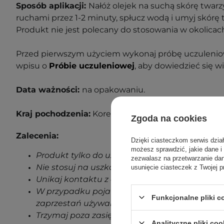
Sposób aplikacji:
Nałóż olejek na suchą skórę twar
ruchami przez 1-2 minuty, spłucz wodą i umyj skórę 
Produkt nie jest polecany do stosowania w okolicac
Przed pierwszym użyciem wykonaj próbę uczuleniow
wpisu o
Próbie uczuleniowej
, aby dowiedzieć się wi
Data ważności:
na opakowaniu.
Kraj pochodzenia:
Korea Południowa
Zgoda na cookies
Zalecenia:
Dzięki ciasteczkom serwis dzia
możesz sprawdzić, jakie dane i
Produkt tylko do użytku zewnętrznego.
zezwalasz na przetwarzanie d
Nie stosuj na uszkodzoną skórę.
usunięcie ciasteczek z Twojej p
Unikaj kontaktu z oczami.
W przypadku pojawienia się jakichkolwiek oz
Funkcjonalne pliki 
zaprzestań używania produktu.
Trzymaj poza zasięgiem dzieci.
Analityczne pliki coo