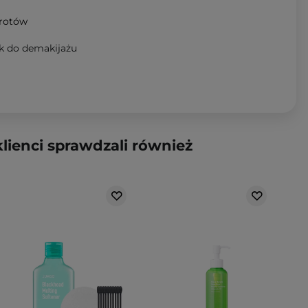
wrotów
ek do demakijażu
klienci sprawdzali również