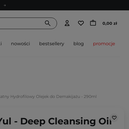
0,00 zł
i
nowości
bestsellery
blog
promocje
ikatny Hydrofilowy Olejek do Demakijażu - 290ml
ul - Deep Cleansing Oil