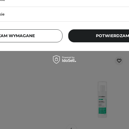
j, w zacienionym
ortu nie wpłyną na
kie
ajbardziej aktualne
pytania?
Skontaktuj się z
ZAM WYMAGANE
POTWIERDZAM
Klienci, którz