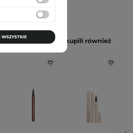
 WSZYSTKIE
y kupili ten produkt, kupili również