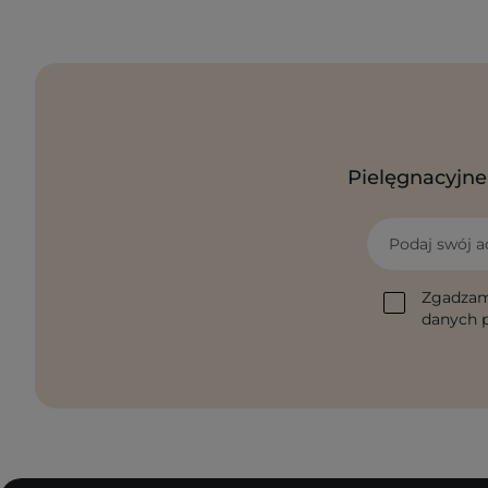
Pielęgnacyjne 
Podaj swój a
Zgadzam
danych p