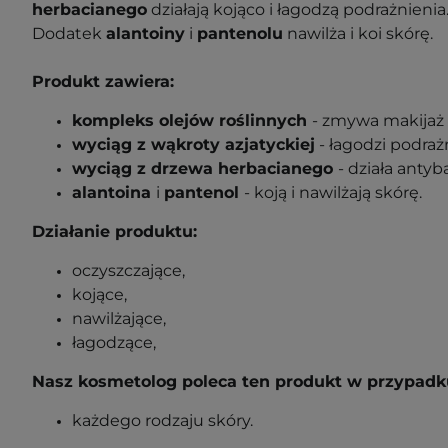
herbacianego
działają kojąco i łagodzą podrażnienia
Dodatek
alantoiny
i
pantenolu
nawilża i koi skórę.
Produkt zawiera:
kompleks olejów roślinnych
- zmywa makijaż i
wyciąg z wąkroty azjatyckiej
- łagodzi podrażn
wyciąg z drzewa herbacianego
- działa antyb
alantoina
i
pantenol
- koją i nawilżają skórę.
Działanie produktu:
oczyszczające,
kojące,
nawilżające,
łagodzące,
Nasz kosmetolog poleca ten produkt w przypadk
każdego rodzaju skóry.