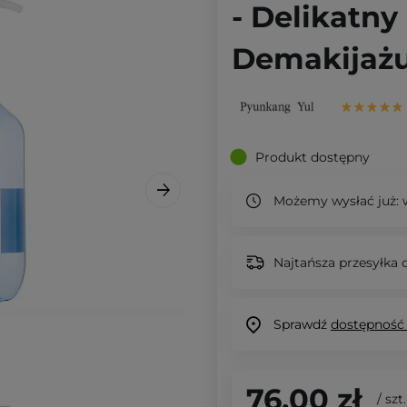
- Delikatny
Demakijażu
Produkt dostępny
Możemy wysłać już:
w
Najtańsza przesyłka o
Sprawdź
dostępność
76,00 zł
/
szt.