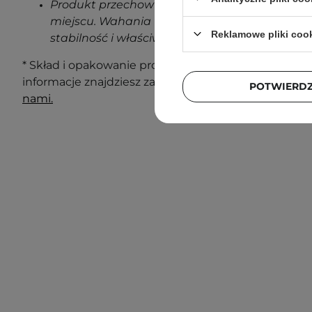
Produkt przechowuj w temperaturze pokojowe
miejscu. Wahania temperatur podczas transp
Reklamowe pliki coo
stabilność i właściwości produktu.
* Skład i opakowanie produktu mogą ulec zmianie. N
informacje znajdziesz zawsze na opakowaniu. Masz 
POTWIERD
nami.