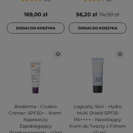
169,00 zł
56,20 zł
74,90 zł
DODAJ DO KOSZYKA
DODAJ DO KOSZYKA
Bioderma - Cicabio
Logically, Skin - Hydro
Crème+ SPF50+ - Krem ​​
Multi Shield SPF30
Naprawczy
PA++++ - Nawilżający
Zapobiegający
Krem do Twarzy z Filtrem
Przebarwieniom - 40ml
- 40 ml