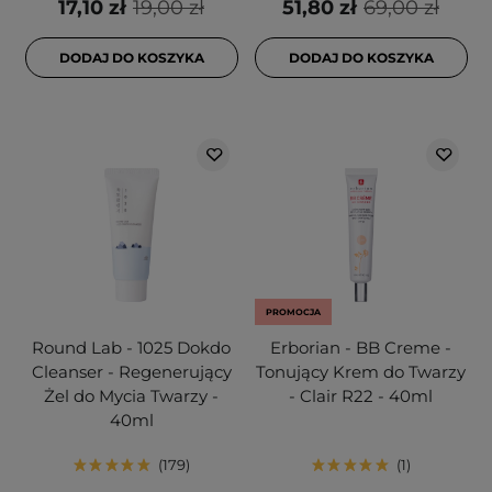
17,10 zł
19,00 zł
51,80 zł
69,00 zł
DODAJ DO KOSZYKA
DODAJ DO KOSZYKA
PROMOCJA
Round Lab - 1025 Dokdo
Erborian - BB Creme -
Cleanser - Regenerujący
Tonujący Krem do Twarzy
Żel do Mycia Twarzy -
- Clair R22 - 40ml
40ml
179
1