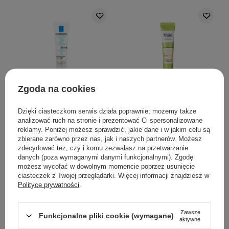
Zgoda na cookies
La Roche-Posay - Effaclar
Esfolio - Brightening Eye
Dzięki ciasteczkom serwis działa poprawnie; możemy także
Duo+ SPF30 - Krem
Cream - Rozjaśniający
analizować ruch na stronie i prezentować Ci spersonalizowane
Zwalczający
Krem pod Oczy - 40ml
reklamy. Poniżej możesz sprawdzić, jakie dane i w jakim celu są
Niedoskonałości z
zbierane zarówno przez nas, jak i naszych partnerów. Możesz
zdecydować też, czy i komu zezwalasz na przetwarzanie
Ochroną UV - 40ml
danych (poza wymaganymi danymi funkcjonalnymi). Zgodę
możesz wycofać w dowolnym momencie poprzez usunięcie
3
13
ciasteczek z Twojej przeglądarki. Więcej informacji znajdziesz w
Polityce prywatności
.
95,00 zł
39,00 zł
Zawsze
Funkcjonalne pliki cookie (wymagane)
aktywne
DODAJ DO KOSZYKA
DODAJ DO KOSZYKA