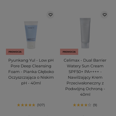
PROMOCJA
PROMOCJA
Pyunkang Yul - Low pH
Celimax - Dual Barrier
Pore Deep Cleansing
Watery Sun Cream
Foam - Pianka Głęboko
SPF50+ PA++++ -
Oczyszczająca o Niskim
Nawilżający Krem
pH - 40ml
Przeciwsłoneczny z
Podwójną Ochroną -
40ml
107
9