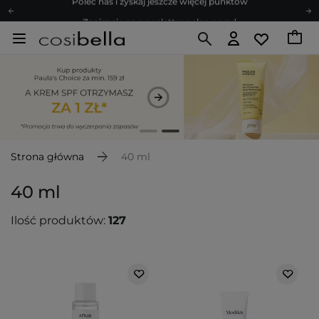
Zapisz się na newsletter pełen porad
Bezpłatne konsultacje kosmetologiczne
Z nami to możliwe! Realizacja zamówienia do 24h.
Poleć nas i zyskaj jeszcze więcej punktów
Zapisz się na newsletter pełen porad
Strona główna
40 ml
40 ml
Ilość produktów:
127