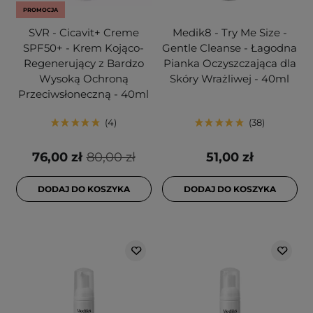
PROMOCJA
SVR - Cicavit+ Creme
Medik8 - Try Me Size -
SPF50+ - Krem Kojąco-
Gentle Cleanse - Łagodna
Regenerujący z Bardzo
Pianka Oczyszczająca dla
Wysoką Ochroną
Skóry Wrażliwej - 40ml
Przeciwsłoneczną - 40ml
4
38
76,00 zł
80,00 zł
51,00 zł
DODAJ DO KOSZYKA
DODAJ DO KOSZYKA