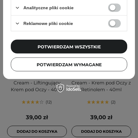
Analityczne pliki cookie
Reklamowe pliki cookie
POTWIERDZAM WSZYSTKIE
POTWIERDZAM WYMAGANE
Esfolio - Lifting Care Eye
Esfolio - Retinol Vital Eye
Cream - Liftingujący
Cream - Krem pod Oczy z
Krem pod Oczy - 40ml
Retinolem - 40ml
12
2
39,00 zł
39,00 zł
DODAJ DO KOSZYKA
DODAJ DO KOSZYKA