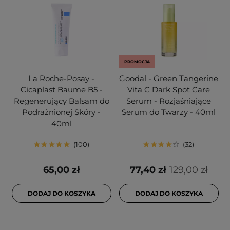
PROMOCJA
La Roche-Posay -
Goodal - Green Tangerine
Cicaplast Baume B5 -
Vita C Dark Spot Care
Regenerujący Balsam do
Serum - Rozjaśniające
Podrażnionej Skóry -
Serum do Twarzy - 40ml
40ml
100
32
65,00 zł
77,40 zł
129,00 zł
DODAJ DO KOSZYKA
DODAJ DO KOSZYKA