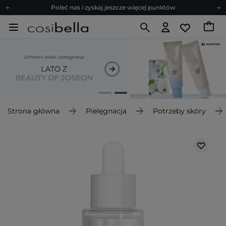
Poleć nas i zyskaj jeszcze więcej punktów
Zapisz się na newsletter pełen porad
Bezpłatne konsultacje kosmetologiczne
Z nami to możliwe! Realizacja zamówienia do 24h.
Poleć nas i zyskaj jeszcze więcej punktów
Zapisz się na newsletter pełen porad
Strona główna
Pielęgnacja
Potrzeby skóry