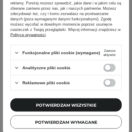
reklamy. Poniżej możesz sprawdzić, jakie dane i w jakim celu są
zbierane zarówno przez nas, jak i naszych partnerów. Możesz
DODAJ DO KOSZYKA
zdecydować też, czy i komu zezwalasz na przetwarzanie
danych (poza wymaganymi danymi funkcjonalnymi). Zgodę
możesz wycofać w dowolnym momencie poprzez usunięcie
ciasteczek z Twojej przeglądarki. Więcej informacji znajdziesz w
Inni klienci sprawdzali również
Polityce prywatności
.
Zawsze
Funkcjonalne pliki cookie (wymagane)
aktywne
Analityczne pliki cookie
Reklamowe pliki cookie
POTWIERDZAM WSZYSTKIE
POTWIERDZAM WYMAGANE