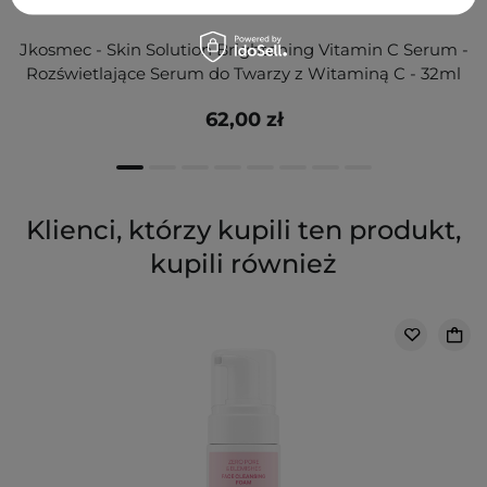
Jkosmec - Skin Solution Brightening Vitamin C Serum -
Rozświetlające Serum do Twarzy z Witaminą C - 32ml
62,00 zł
Klienci, którzy kupili ten produkt,
kupili również