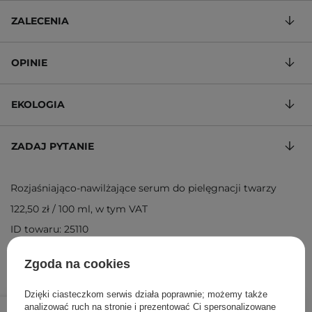
ZALECENIA
OPINIE
EKOLOGIA
ZADAJ PYTANIE
Rozjaśniająco-nawilżające serum do pielęgnacji twarzy
122,50 zł
/
100 ml
, w tym VAT
ID towaru: 25110
Zgoda na cookies
Dzięki ciasteczkom serwis działa poprawnie; możemy także
49,00 zł
/
szt.
analizować ruch na stronie i prezentować Ci spersonalizowane