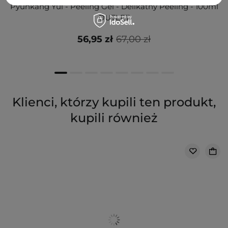
Pyunkang Yul - Peeling Gel - Delikatny Peeling - 100ml
OUTLET
56,95 zł
67,00 zł
Klienci, którzy kupili ten produkt,
kupili również