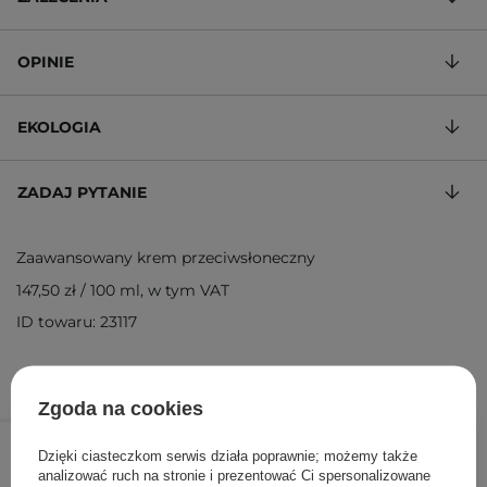
OPINIE
EKOLOGIA
ZADAJ PYTANIE
Zaawansowany krem przeciwsłoneczny
147,50 zł
/
100 ml
, w tym VAT
ID towaru: 23117
Zgoda na cookies
59,00 zł
79,00 zł
/
szt.
Dzięki ciasteczkom serwis działa poprawnie; możemy także
analizować ruch na stronie i prezentować Ci spersonalizowane