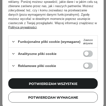
DODAJ DO KOSZYKA
reklamy. Poniżej możesz sprawdzić, jakie dane i w jakim celu są
zbierane zarówno przez nas, jak i naszych partnerów. Możesz
zdecydować też, czy i komu zezwalasz na przetwarzanie
danych (poza wymaganymi danymi funkcjonalnymi). Zgodę
Inni klienci sprawdzali również
możesz wycofać w dowolnym momencie poprzez usunięcie
ciasteczek z Twojej przeglądarki. Więcej informacji znajdziesz w
Polityce prywatności
.
Zawsze
Funkcjonalne pliki cookie (wymagane)
aktywne
Analityczne pliki cookie
Reklamowe pliki cookie
POTWIERDZAM WSZYSTKIE
POTWIERDZAM WYMAGANE
NOWOŚĆ
PRZECENA