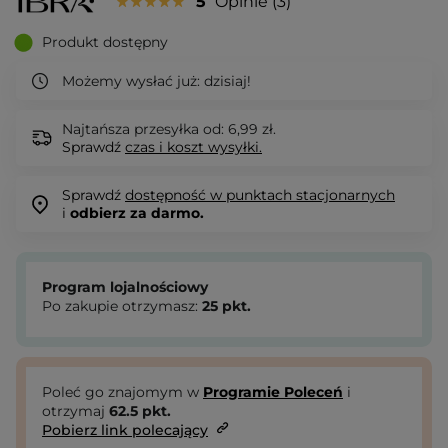
5
Opinie
3
Produkt dostępny
Możemy wysłać już:
dzisiaj!
Najtańsza przesyłka od: 6,99 zł.
Sprawdź
czas i koszt wysyłki.
Sprawdź
dostępność w punktach stacjonarnych
i
odbierz za darmo.
Program lojalnościowy
Po zakupie otrzymasz:
25
pkt.
Poleć go znajomym w
Programie Poleceń
i
otrzymaj
62.5
pkt.
Pobierz link polecający