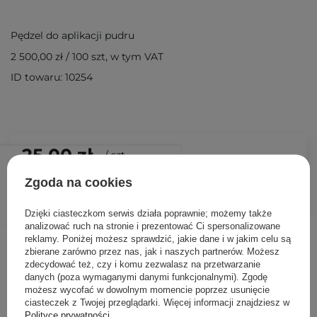
Pędzel do aplikacji pudru
2 500,00 zł
/
100 szt
, w tym VAT
ID towaru: 10254
25,00 zł
/
szt.
Zgoda na cookies
DODAJ DO KOSZYKA
Dzięki ciasteczkom serwis działa poprawnie; możemy także
analizować ruch na stronie i prezentować Ci spersonalizowane
Inni klienci sprawdzali również
reklamy. Poniżej możesz sprawdzić, jakie dane i w jakim celu są
zbierane zarówno przez nas, jak i naszych partnerów. Możesz
zdecydować też, czy i komu zezwalasz na przetwarzanie
danych (poza wymaganymi danymi funkcjonalnymi). Zgodę
możesz wycofać w dowolnym momencie poprzez usunięcie
ciasteczek z Twojej przeglądarki. Więcej informacji znajdziesz w
Polityce prywatności
.