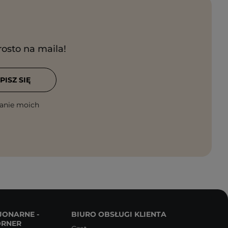
rosto na maila!
PISZ SIĘ
anie moich
JONARNE -
BIURO OBSŁUGI KLIENTA
ORNER