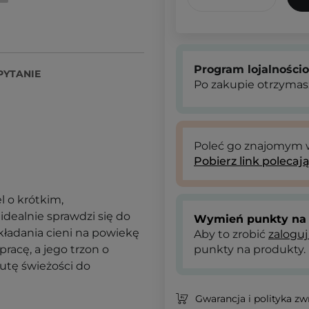
Program lojalności
PYTANIE
Po zakupie otrzymas
Poleć go znajomym
Pobierz link polecaj
l o krótkim,
idealnie sprawdzi się do
Wymień punkty na 
ładania cieni na powiekę
Aby to zrobić
zaloguj
pracę, a jego trzon o
punkty na produkty.
tę świeżości do
Gwarancja i polityka z