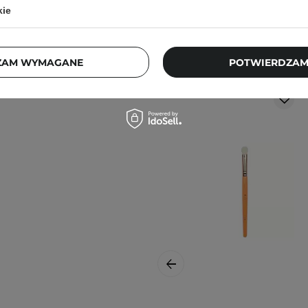
kie
Klienci, którz
ZAM WYMAGANE
POTWIERDZAM