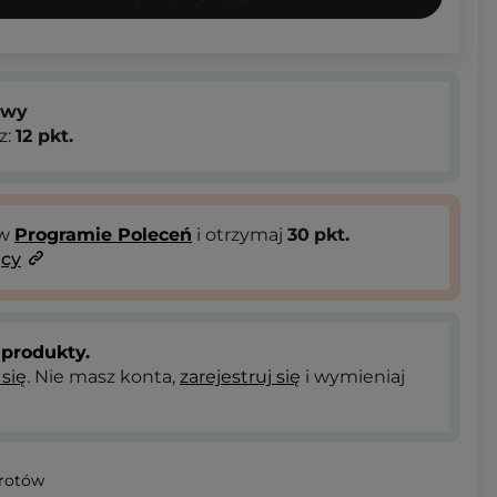
owy
z:
12
pkt.
 w
Programie Poleceń
i otrzymaj
30
pkt.
ący
produkty.
 się
. Nie masz konta,
zarejestruj się
i wymieniaj
wrotów