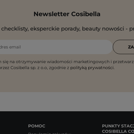
Newsletter Cosibella
checklisty, eksperckie porady, beauty nowości - p
dres email
ZA
 się na otrzymywanie wiadomości marketingowych i przetwarz
rzez Cosibella sp. z o.o, zgodnie z
polityką prywatności
.
POMOC
PUNKTY STAC
COSIBELLA C