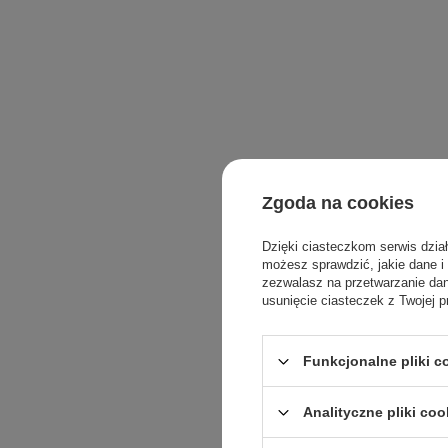
Zgoda na cookies
Dzięki ciasteczkom serwis dzia
możesz sprawdzić, jakie dane i
zezwalasz na przetwarzanie d
usunięcie ciasteczek z Twojej p
Funkcjonalne pliki 
Analityczne pliki coo