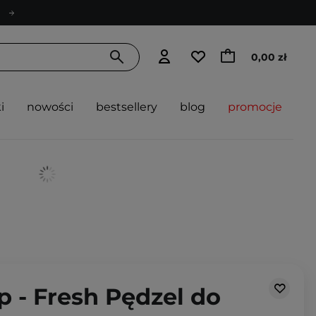
0,00 zł
i
nowości
bestsellery
blog
promocje
 - Fresh Pędzel do