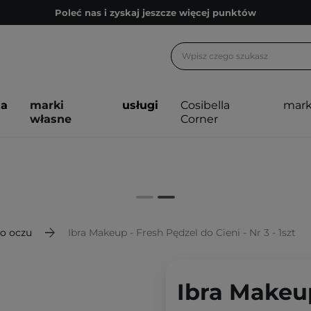
Poleć nas i zyskaj jeszcze więcej punktów
Zapisz się na newsletter pełen porad
Bezpłatne konsultacje kosmetologiczne
Z nami to możliwe! Realizacja zamówienia do 24h.
ja
marki
usługi
Cosibella
mark
Poleć nas i zyskaj jeszcze więcej punktów
własne
Corner
Zapisz się na newsletter pełen porad
do oczu
Ibra Makeup - Fresh Pędzel do Cieni - Nr 3 - 1szt
Ibra Makeup