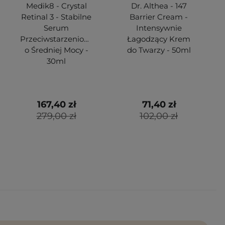
Medik8 - Crystal
Dr. Althea - 147
Retinal 3 - Stabilne
Barrier Cream -
Serum
Intensywnie
Przeciwstarzeniowe
Łagodzący Krem
o Średniej Mocy -
do Twarzy - 50ml
30ml
167,40 zł
71,40 zł
279,00 zł
102,00 zł