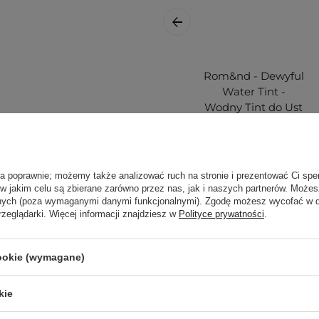
Rom&nd - Dewyful
Water Tint -
Wodny Tint do Ust
- 06 Thulian - 5g
ła poprawnie; możemy także analizować ruch na stronie i prezentować Ci spe
 w jakim celu są zbierane zarówno przez nas, jak i naszych partnerów. Może
anych (poza wymaganymi danymi funkcjonalnymi). Zgodę możesz wycofać w
rzeglądarki. Więcej informacji znajdziesz w
Polityce prywatności
.
49,00 zł
cookie (wymagane)
kie