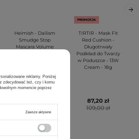
PROMOCJA
Heimish - Dailism
TIRTIR - Mask Fit
Smudge Stop
Red Cushion -
Mascara Volume
Długotrwały
New - Maskara do
Podkład do Twarzy
Rzęs z Efektem
w Poduszce - 13W
Pogrubiającym -
Cream - 18g
8g
rsonalizowane reklamy. Poniżej
sz zdecydować też, czy i komu
 dowolnym momencie poprzez
52,00 zł
87,20 zł
109,00 zł
Zawsze aktywne