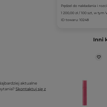
Pędzel do nakładania i rozci
1 200,00 zł
/
100 szt
, w tym 
ID towaru: 10248
Inni 
ajbardziej aktualne
pytania?
Skontaktuj się z