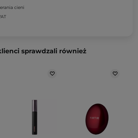
erania cieni
VAT
klienci sprawdzali również