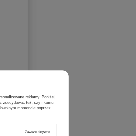
rsonalizowane reklamy. Poniżej
sz zdecydować też, czy i komu
 dowolnym momencie poprzez
Zawsze aktywne