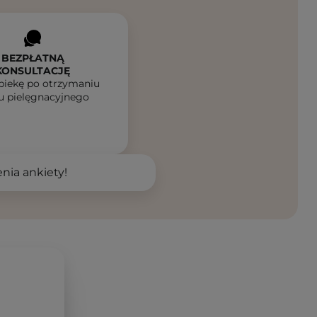
BEZPŁATNĄ
KONSULTACJĘ
piekę po otrzymaniu
u pielęgnacyjnego
nia ankiety!