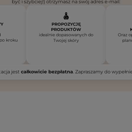
być i szybciej!) otrzymasz na swój adres e-mail:
WY
PROPOZYCJĘ
PRODUKTÓW
I
idealnie dopasowanych do
Oraz o
po kroku
Twojej skóry
plan
acja jest
całkowicie bezpłatna
. Zapraszamy do wypełnie