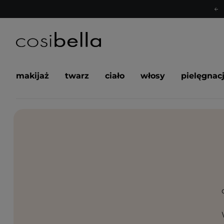
makijaż
twarz
ciało
włosy
pielęgnac