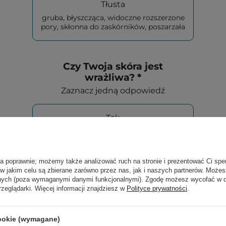
Tłusta
gruba, błyszcząca, widoczne rozszerzone
pory, skłonna do zaskórników, poszarzała
Czy Twoja skóra jest
wrażliwa? *
Zaznacz jedną odpowiedź
Tak
Nie
ła poprawnie; możemy także analizować ruch na stronie i prezentować Ci spe
 w jakim celu są zbierane zarówno przez nas, jak i naszych partnerów. Może
anych (poza wymaganymi danymi funkcjonalnymi). Zgodę możesz wycofać w
rzeglądarki. Więcej informacji znajdziesz w
Polityce prywatności
.
Nad czym najbardziej
chcesz popracować
w swojej pielęgnacji? *
cookie (wymagane)