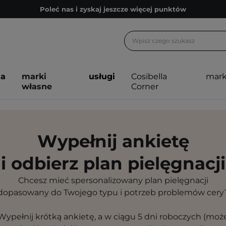
Poleć nas i zyskaj jeszcze więcej punktów
Zapisz się na newsletter pełen porad
Bezpłatne konsultacje kosmetologiczne
Z nami to możliwe! Realizacja zamówienia do 24h.
ja
marki
usługi
Cosibella
mark
Poleć nas i zyskaj jeszcze więcej punktów
własne
Corner
Zapisz się na newsletter pełen porad
Wypełnij ankietę
i odbierz plan pielęgnacji
Chcesz mieć spersonalizowany plan pielęgnacji
dopasowany do Twojego typu i potrzeb problemów cery
Wypełnij krótką ankietę, a w ciągu 5 dni roboczych (moż