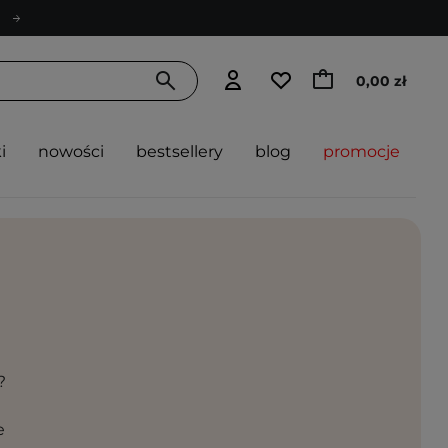
0,00 zł
i
nowości
bestsellery
blog
promocje
?
e