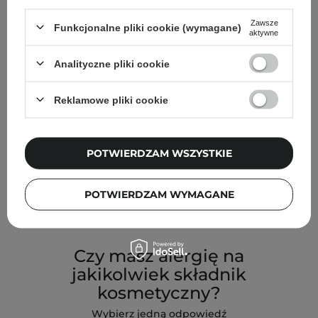
Twoich włosów*
Zawsze
Funkcjonalne pliki cookie (wymagane)
aktywne
Wybierz jedną odpowiedź
Analityczne pliki cookie
Niska
Reklamowe pliki cookie
Średnia
POTWIERDZAM WSZYSTKIE
Wysoka
POTWIERDZAM WYMAGANE
Przejdź do testu na porowatość
Czy masz alergię na
jakikolwiek składnik
kosmetyczny?
Wybierz jedną odpowiedź