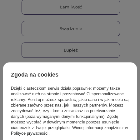
Łamliwość
Swędzenie
Łupież
Suchość
Zgoda na cookies
Dzięki ciasteczkom serwis działa poprawnie; możemy także
Nadmierne wypadanie włosów
analizować ruch na stronie i prezentować Ci spersonalizowane
reklamy. Poniżej możesz sprawdzić, jakie dane i w jakim celu są
zbierane zarówno przez nas, jak i naszych partnerów. Możesz
zdecydować też, czy i komu zezwalasz na przetwarzanie
Inne
danych (poza wymaganymi danymi funkcjonalnymi). Zgodę
możesz wycofać w dowolnym momencie poprzez usunięcie
ciasteczek z Twojej przeglądarki. Więcej informacji znajdziesz w
Polityce prywatności
.
Jaka jest porowatość