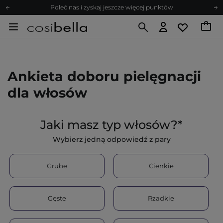
Poleć nas i zyskaj jeszcze więcej punktów
Zapisz się na newsletter pełen porad
Bezpłatne konsultacje kosmetologiczne
Z nami to możliwe! Realizacja zamówienia do 24h.
Poleć nas i zyskaj jeszcze więcej punktów
Ankieta doboru pielęgnacji
Zapisz się na newsletter pełen porad
dla włosów
Jaki masz typ włosów?*
Wybierz jedną odpowiedź z pary
Grube
Cienkie
Gęste
Rzadkie