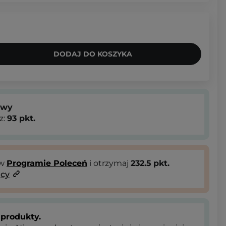
DODAJ DO KOSZYKA
owy
z:
93
pkt.
 w
Programie Poleceń
i otrzymaj
232.5
pkt.
ący
produkty.