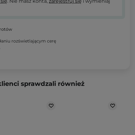
 się
. Nie masz konta,
zarejestruj się
i wymieniaj
wrotów
ałaniu rozświetlającym cerę
T
klienci sprawdzali również