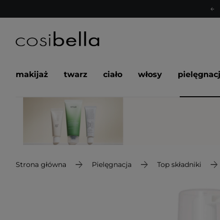
makijaż
twarz
ciało
włosy
pielęgnac
Strona główna
Pielęgnacja
Top składniki