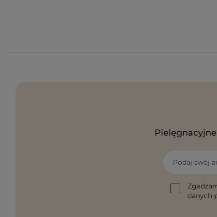
Pielęgnacyjne 
Podaj swój a
Zgadzam
danych p