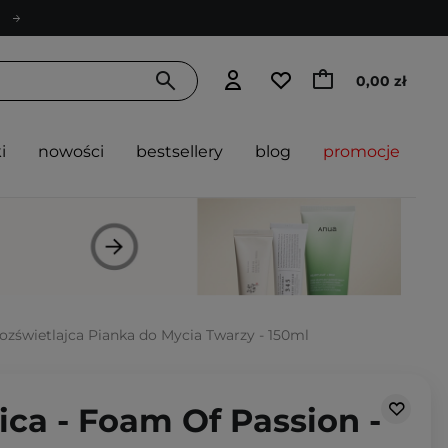
0,00 zł
i
nowości
bestsellery
blog
promocje
Rozświetlajca Pianka do Mycia Twarzy - 150ml
ica - Foam Of Passion -