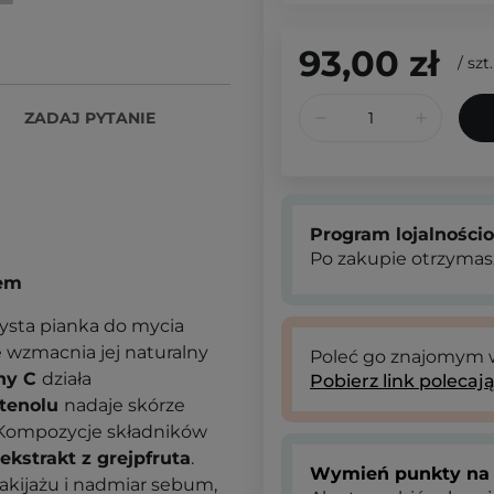
93,00 zł
/
szt.
ZADAJ PYTANIE
Program lojalności
Po zakupie otrzymas
lem
ysta pianka do mycia
że wzmacnia jej naturalny
Poleć go znajomym
ny C
działa
Pobierz link polecaj
tenolu
nadaje skórze
. Kompozycje składników
ekstrakt z grejpfruta
.
Wymień punkty na 
makijażu i nadmiar sebum,