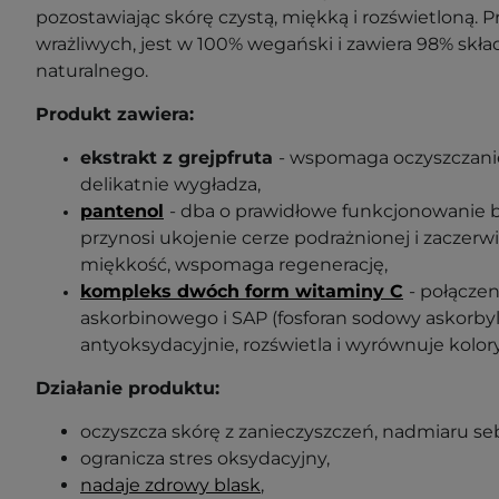
pozostawiając skórę czystą, miękką i rozświetloną. 
wrażliwych, jest w 100% wegański i zawiera 98% sk
naturalnego.
Produkt zawiera:
ekstrakt z grejpfruta
- wspomaga oczyszczanie 
delikatnie wygładza,
pantenol
- dba o prawidłowe funkcjonowanie ba
przynosi ukojenie cerze podrażnionej i zaczerwi
miękkość, wspomaga regenerację,
kompleks dwóch form witaminy C
- połącze
askorbinowego i SAP (fosforan sodowy askorbylu
antyoksydacyjnie, rozświetla i wyrównuje kolory
Działanie produktu:
oczyszcza skórę z zanieczyszczeń, nadmiaru se
ogranicza stres oksydacyjny,
nadaje zdrowy blask
,