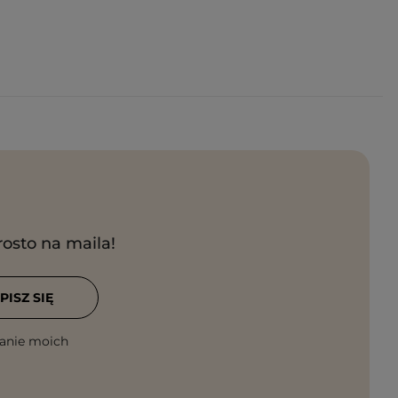
rosto na maila!
PISZ SIĘ
anie moich