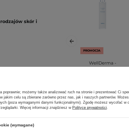
rodzajów skór i
PROMOCJA
WellDerma -
Sapphire Collagen
w wilgotnych dłoniach, a
Impact Hydro
krótki masaż. Spłucz
Toner - Nawilżający
czornej.
Tonik do Twarzy -
ła poprawnie; możemy także analizować ruch na stronie i prezentować Ci spe
100ml
ą. Zajrzyj do naszego
 w jakim celu są zbierane zarówno przez nas, jak i naszych partnerów. Może
anych (poza wymaganymi danymi funkcjonalnymi). Zgodę możesz wycofać w
ęcej.
rzeglądarki. Więcej informacji znajdziesz w
Polityce prywatności
.
97,60 zł
cookie (wymagane)
122,00 zł