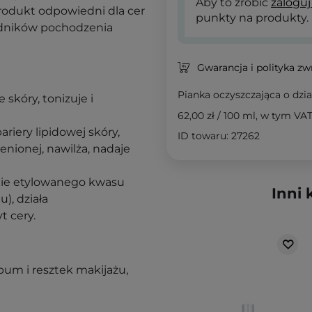
Aby to zrobić
zaloguj
Produkt odpowiedni dla cer
punkty na produkty.
ładników pochodzenia
Gwarancja i polityka z
Pianka oczyszczająca o dzi
skóry, tonizuje i
62,00 zł
/
100 ml
, w tym VA
riery lipidowej skóry,
ID towaru: 27262
enionej, nawilża, nadaje
nie etylowanego kwasu
Inni 
), działa
t cery.
bum i resztek makijażu,