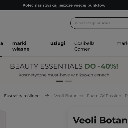
Poleć nas i zyskaj jeszcze więcej punktów
Zapisz się na newsletter pełen porad
Bezpłatne konsultacje kosmetologiczne
Z nami to możliwe! Realizacja zamówienia do 24h.
ja
marki
usługi
Cosibella
mark
Poleć nas i zyskaj jeszcze więcej punktów
własne
Corner
Zapisz się na newsletter pełen porad
Ekstrakty roślinne
Veoli Botanica - Foam Of Passion - 
Veoli Botan