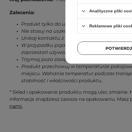
Analityczne pliki coo
Zalecenia:
Produkt tylko do użytku zewnętrznego.
Reklamowe pliki coo
Nie stosuj na uszkodzoną skórę.
Unikaj kontaktu z oczami.
W przypadku pojawienia się jakichkolwiek oz
POTWIERD
zaprzestań używania produktu.
Trzymaj poza zasięgiem dzieci.
Produkt przechowuj w temperaturze pokojowe
miejscu. Wahania temperatur podczas transp
stabilność i właściwości produktu.
* Skład i opakowanie produktu mogą ulec zmianie. N
informacje znajdziesz zawsze na opakowaniu. Masz 
nami.