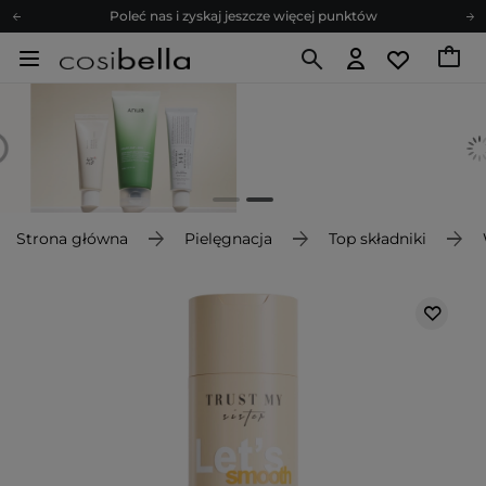
Poleć nas i zyskaj jeszcze więcej punktów
Zapisz się na newsletter pełen porad
Bezpłatne konsultacje kosmetologiczne
Z nami to możliwe! Realizacja zamówienia do 24h.
Poleć nas i zyskaj jeszcze więcej punktów
Zapisz się na newsletter pełen porad
Strona główna
Pielęgnacja
Top składniki