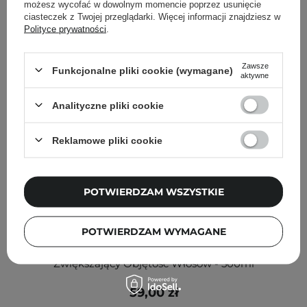
możesz wycofać w dowolnym momencie poprzez usunięcie
ciasteczek z Twojej przeglądarki. Więcej informacji znajdziesz w
Polityce prywatności
.
Zawsze
Funkcjonalne pliki cookie (wymagane)
aktywne
Analityczne pliki cookie
Reklamowe pliki cookie
POTWIERDZAM WSZYSTKIE
POTWIERDZAM WYMAGANE
CP-1 - Volume Booster Shampoo - Szampon
Zwiększający Objętość Włosów - 500ml
59,00 zł