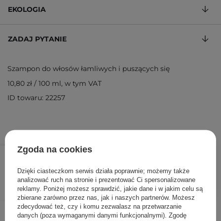
EKOLOGIA
ZADAJ PYTANIE
Szampon do włosów łamliwych i puszących się
10,80 zł
/
100 ml
, w tym VAT
ID towaru: 22257
Zgoda na cookies
27,00 zł
/
szt.
Dzięki ciasteczkom serwis działa poprawnie; możemy także
DODAJ DO KOSZYKA
analizować ruch na stronie i prezentować Ci spersonalizowane
reklamy. Poniżej możesz sprawdzić, jakie dane i w jakim celu są
zbierane zarówno przez nas, jak i naszych partnerów. Możesz
zdecydować też, czy i komu zezwalasz na przetwarzanie
Inni klienci sprawdzali również
danych (poza wymaganymi danymi funkcjonalnymi). Zgodę