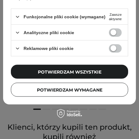
Zawsze
Funkcjonalne pliki cookie (wymagane)
aktywne
Analityczne pliki cookie
Reklamowe pliki cookie
POTWIERDZAM WSZYSTKIE
The Saem - Cover Perfection Tip Concealer - SPF
28/PA++ - Kryjący Korektor - 01 Clear Beige - 6,5ml
POTWIERDZAM WYMAGANE
29,00 zł
Klienci, którzy kupili ten produkt,
kupili również