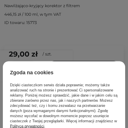
Nawilżająco-kryjący korektor z filtrem
446,15 zł
/
100 ml
, w tym VAT
ID towaru: 15773
29,00 zł
/
szt.
DODAJ DO KOSZYKA
Zgoda na cookies
Dzięki ciasteczkom serwis działa poprawnie; możemy także
Inni klienci sprawdzali również
analizować ruch na stronie i prezentować Ci spersonalizowane
reklamy. Poniżej możesz sprawdzić, jakie dane i w jakim celu są
zbierane zarówno przez nas, jak i naszych partnerów. Możesz
zdecydować też, czy i komu zezwalasz na przetwarzanie
danych (poza wymaganymi danymi funkcjonalnymi). Zgodę
możesz wycofać w dowolnym momencie poprzez usunięcie
ciasteczek z Twojej przeglądarki. Więcej informacji znajdziesz w
Polityce prywatności
.