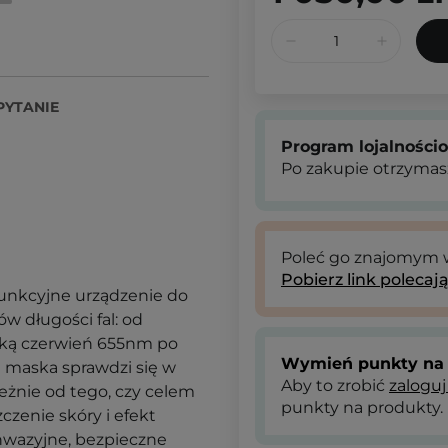
PYTANIE
Program lojalności
Po zakupie otrzymas
Poleć go znajomym
Pobierz link polecaj
funkcyjne urządzenie do
ów długości fal: od
oką czerwień 655nm po
Wymień punkty na 
 maska sprawdzi się w
Aby to zrobić
zaloguj
leżnie od tego, czy celem
punkty na produkty.
czenie skóry i efekt
inwazyjne, bezpieczne