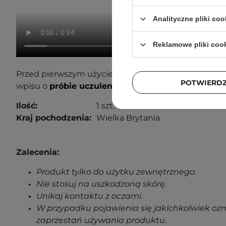
Analityczne pliki coo
Reklamowe pliki coo
Przed pierwszym użyciem wykonaj próbę uczuleniow
POTWIERD
wpisu o
próbie uczuleniowej
, aby dowiedzieć się wi
Ilość:
1 szt.
Kraj pochodzenia:
Wielka Brytania
Zalecenia:
Produkt tylko do użytku zewnętrznego.
Nie stosuj na uszkodzoną skórę.
Unikaj kontaktu z oczami.
W przypadku pojawienia się jakichkolwiek oz
zaprzestań używania produktu.