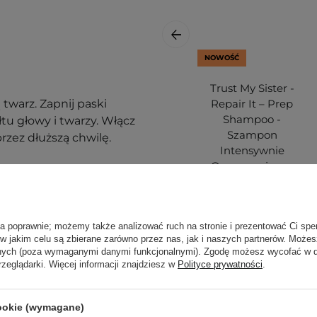
NOWOŚĆ
Trust My Sister -
twarz. Zapnij paski
Repair It – Prep
Shampoo -
tu głowy i twarzy. Włącz
Szampon
przez dłuższą chwilę.
Intensywnie
Oczyszczający -
250ml
34,99 zł
ła poprawnie; możemy także analizować ruch na stronie i prezentować Ci spe
 w jakim celu są zbierane zarówno przez nas, jak i naszych partnerów. Może
anych (poza wymaganymi danymi funkcjonalnymi). Zgodę możesz wycofać w
rzeglądarki. Więcej informacji znajdziesz w
Polityce prywatności
.
cookie (wymagane)