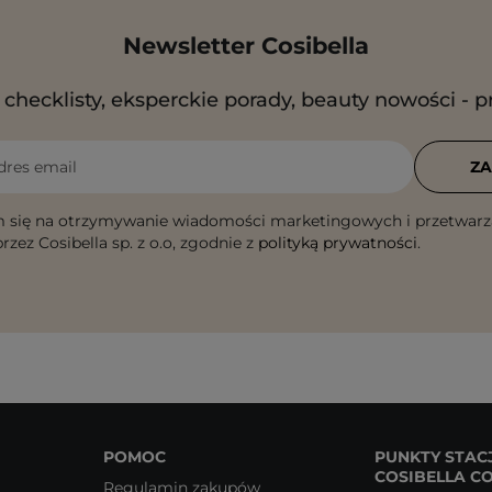
Newsletter Cosibella
checklisty, eksperckie porady, beauty nowości - p
dres email
ZA
 się na otrzymywanie wiadomości marketingowych i przetwarz
rzez Cosibella sp. z o.o, zgodnie z
polityką prywatności
.
POMOC
PUNKTY STAC
COSIBELLA C
Regulamin zakupów