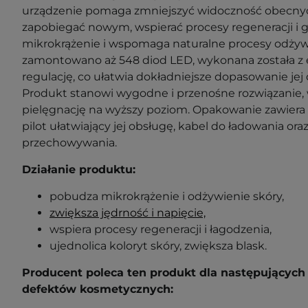
urządzenie pomaga zmniejszyć widoczność obecnyc
zapobiegać nowym, wspierać procesy regeneracji i g
mikrokrążenie i wspomaga naturalne procesy odży
zamontowano aż 548 diod LED, wykonana została z e
regulację, co ułatwia dokładniejsze dopasowanie jej 
Produkt stanowi wygodne i przenośne rozwiązani
pielęgnację na wyższy poziom. Opakowanie zawiera 
pilot ułatwiający jej obsługę, kabel do ładowania or
przechowywania.
Działanie produktu:
pobudza mikrokrążenie i odżywienie skóry,
zwiększa jędrność i napięcie,
wspiera procesy regeneracji i łagodzenia,
ujednolica koloryt skóry, zwiększa blask.
Producent poleca ten produkt dla następujących 
defektów kosmetycznych: