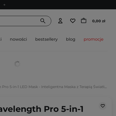
0,00 zł
i
nowości
bestsellery
blog
promocje
Pro 5-in-1 LED Mask - Inteligentna Maska z Terapią Światłem
avelength Pro 5-in-1