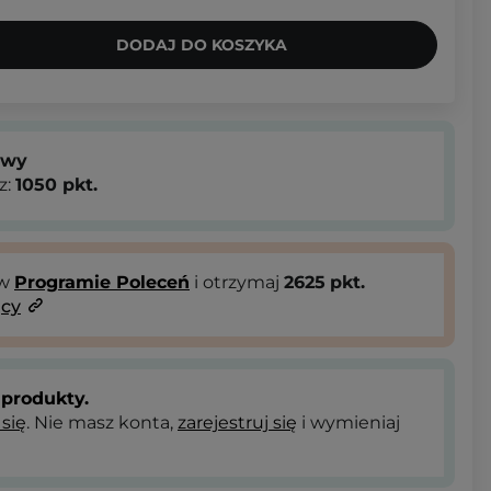
DODAJ DO KOSZYKA
owy
z:
1050
pkt.
 w
Programie Poleceń
i otrzymaj
2625
pkt.
ący
produkty.
 się
. Nie masz konta,
zarejestruj się
i wymieniaj