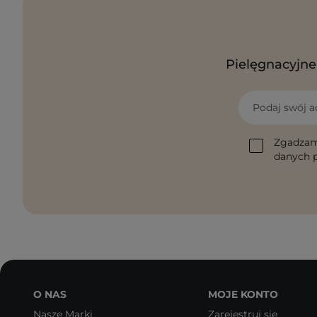
Pielęgnacyjne 
Podaj swój a
Zgadzam
danych p
O NAS
MOJE KONTO
Nasze Marki
Zarejestruj się