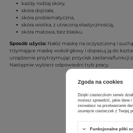
każdy rodzaj skóry,
skóra dojrzała,
skóra problematyczna,
skóra wiotka, z utraconą elastycznością,
skóra matowa, bez blasku.
Sposób użycia:
Nałóż maskę na oczyszczoną i suchą 
trzymające maskę wokół głowy i dopasuj ją do kształ
urządzenie przytrzymując przycisk zasilania/funkcji 
Następnie wybierz odpowiedni tryb pracy.
Zgoda na cookies
Dzięki ciasteczkom serwis dzia
możesz sprawdzić, jakie dane i
zezwalasz na przetwarzanie d
usunięcie ciasteczek z Twojej p
Funkcjonalne pliki 