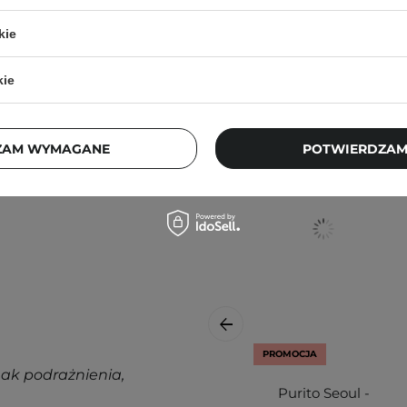
kie
Klienci, którz
kie
ą. Zajrzyj do naszego
ZAM WYMAGANE
POTWIERDZAM
ęcej.
PROMOCJA
nak podrażnienia,
Purito Seoul -