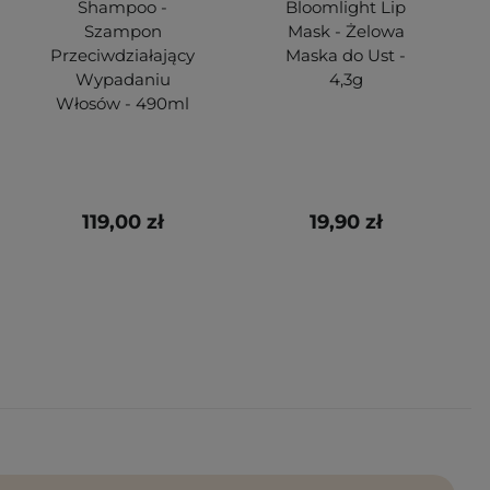
Shampoo -
Bloomlight Lip
Szampon
Mask - Żelowa
e
Przeciwdziałający
Maska do Ust -
Wypadaniu
4,3g
Włosów - 490ml
119,00 zł
19,90 zł