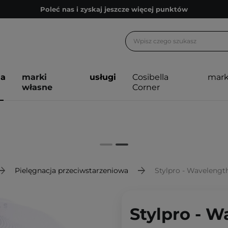
Poleć nas i zyskaj jeszcze więcej punktów
Zapisz się na newsletter pełen porad
Bezpłatne konsultacje kosmetologiczne
Z nami to możliwe! Realizacja zamówienia do 24h.
ja
marki
usługi
Cosibella
mark
Poleć nas i zyskaj jeszcze więcej punktów
własne
Corner
Zapisz się na newsletter pełen porad
Pielęgnacja przeciwstarzeniowa
Stylpro - Wavelength 
Stylpro - W