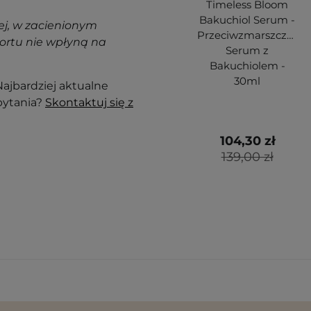
Timeless Bloom
Bakuchiol Serum -
j, w zacienionym
Przeciwzmarszczkow
ortu nie wpłyną na
Serum z
Bakuchiolem -
30ml
ajbardziej aktualne
pytania?
Skontaktuj się z
104,30 zł
139,00 zł