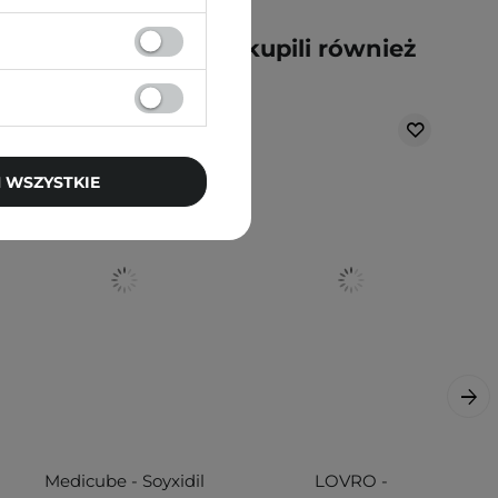
y kupili ten produkt, kupili również
 WSZYSTKIE
Medicube - Soyxidil
LOVRO -