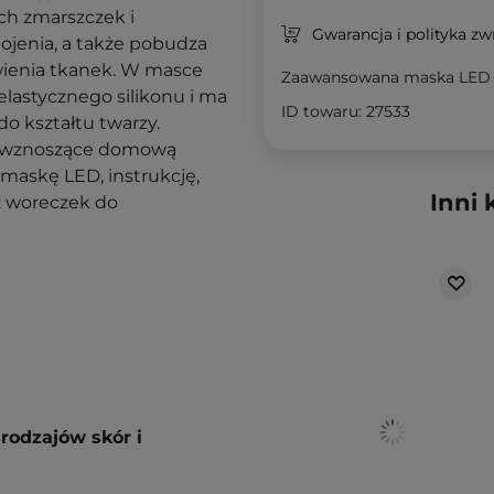
h zmarszczek i
Gwarancja i polityka z
ojenia, a także pobudza
wienia tkanek. W masce
Zaawansowana maska LED
lastycznego silikonu i ma
ID towaru: 27533
do kształtu twarzy.
e, wznoszące domową
maskę LED, instrukcję,
Inni 
az woreczek do
rodzajów skór i