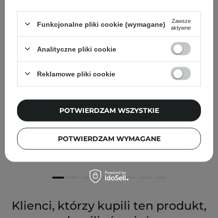
Zawsze
Funkcjonalne pliki cookie (wymagane)
aktywne
Analityczne pliki cookie
Reklamowe pliki cookie
POTWIERDZAM WSZYSTKIE
GOSH - Velvet Touch Lip Liner - Wodoodporna
Konturówka do Ust - 016 The Red - 1,2g
POTWIERDZAM WYMAGANE
32,00 zł
Klienci, którzy kupili ten produkt,