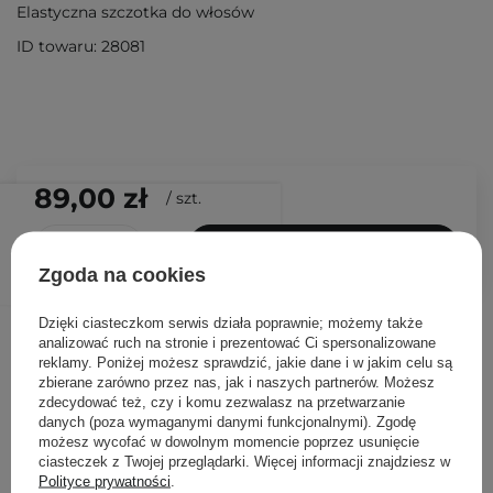
Elastyczna szczotka do włosów
ID towaru: 28081
89,00 zł
/
szt.
DODAJ DO KOSZYKA
Zgoda na cookies
Dzięki ciasteczkom serwis działa poprawnie; możemy także
Inni klienci sprawdzali również
analizować ruch na stronie i prezentować Ci spersonalizowane
reklamy. Poniżej możesz sprawdzić, jakie dane i w jakim celu są
zbierane zarówno przez nas, jak i naszych partnerów. Możesz
zdecydować też, czy i komu zezwalasz na przetwarzanie
danych (poza wymaganymi danymi funkcjonalnymi). Zgodę
możesz wycofać w dowolnym momencie poprzez usunięcie
ciasteczek z Twojej przeglądarki. Więcej informacji znajdziesz w
Polityce prywatności
.