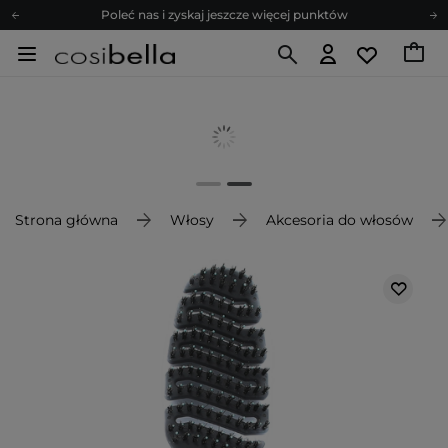
Poleć nas i zyskaj jeszcze więcej punktów
Zapisz się na newsletter pełen porad
Bezpłatne konsultacje kosmetologiczne
Z nami to możliwe! Realizacja zamówienia do 24h.
Poleć nas i zyskaj jeszcze więcej punktów
Zapisz się na newsletter pełen porad
Strona główna
Włosy
Akcesoria do włosów