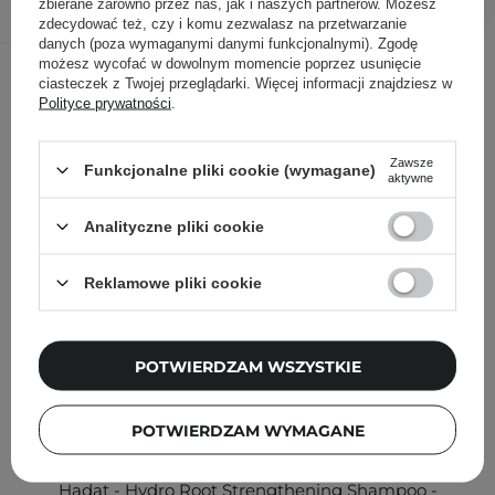
zbierane zarówno przez nas, jak i naszych partnerów. Możesz
zdecydować też, czy i komu zezwalasz na przetwarzanie
danych (poza wymaganymi danymi funkcjonalnymi). Zgodę
Inni klienci sprawdzali również
możesz wycofać w dowolnym momencie poprzez usunięcie
ciasteczek z Twojej przeglądarki. Więcej informacji znajdziesz w
Polityce prywatności
.
Zawsze
Funkcjonalne pliki cookie (wymagane)
aktywne
Analityczne pliki cookie
Reklamowe pliki cookie
POTWIERDZAM WSZYSTKIE
POTWIERDZAM WYMAGANE
Hadat - Hydro Root Strengthening Shampoo -