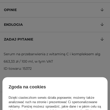
OPINIE
EKOLOGIA
ZADAJ PYTANIE
Serum na przebarwienia z witaminą C i kompleksem alg
663,33 zł
/
100 ml
, w tym VAT
ID towaru: 15372
Zgoda na cookies
199,00 zł
/
szt.
Dzięki ciasteczkom serwis działa poprawnie; możemy także
analizować ruch na stronie i prezentować Ci spersonalizowane
reklamy. Poniżej możesz sprawdzić, jakie dane i w jakim celu są
DODAJ DO KOSZYKA