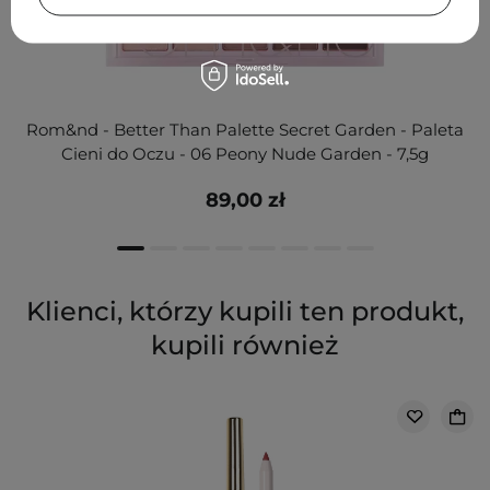
Rom&nd - Better Than Palette Secret Garden - Paleta
Cieni do Oczu - 06 Peony Nude Garden - 7,5g
89,00 zł
Klienci, którzy kupili ten produkt,
kupili również