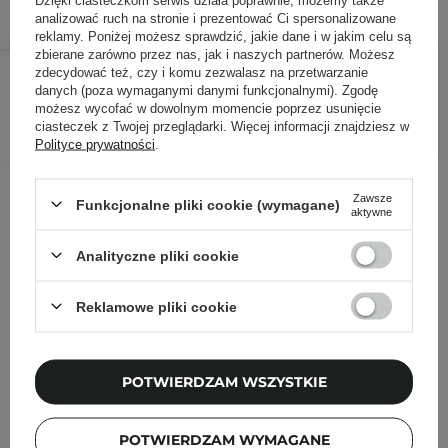
analizować ruch na stronie i prezentować Ci spersonalizowane
reklamy. Poniżej możesz sprawdzić, jakie dane i w jakim celu są
zbierane zarówno przez nas, jak i naszych partnerów. Możesz
89,00 zł
/
szt.
zdecydować też, czy i komu zezwalasz na przetwarzanie
danych (poza wymaganymi danymi funkcjonalnymi). Zgodę
możesz wycofać w dowolnym momencie poprzez usunięcie
DODAJ DO KOSZYKA
ciasteczek z Twojej przeglądarki. Więcej informacji znajdziesz w
Polityce prywatności
.
Inni klienci sprawdzali również
Zawsze
Funkcjonalne pliki cookie (wymagane)
aktywne
Analityczne pliki cookie
Reklamowe pliki cookie
POTWIERDZAM WSZYSTKIE
POTWIERDZAM WYMAGANE