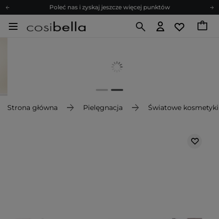
Poleć nas i zyskaj jeszcze więcej punktów
Zapisz się na newsletter pełen porad
Bezpłatne konsultacje kosmetologiczne
Z nami to możliwe! Realizacja zamówienia do 24h.
Poleć nas i zyskaj jeszcze więcej punktów
Zapisz się na newsletter pełen porad
Strona główna
Pielęgnacja
Światowe kosmetyki