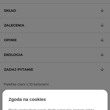
SKŁAD
ZALECENIA
OPINIE
EKOLOGIA
ZADAJ PYTANIE
Paletka cieni z 10 kolorami
1 112,50 zł
/
100 g
, w tym VAT
ID towaru: 13987
Zgoda na cookies
Dzięki ciasteczkom serwis działa poprawnie; możemy także