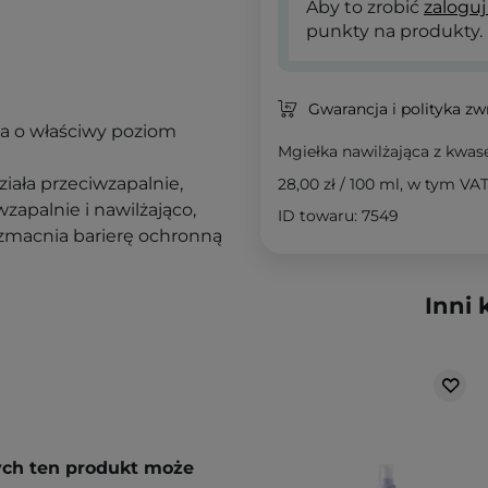
Aby to zrobić
zaloguj
punkty na produkty.
Gwarancja i polityka z
a o właściwy poziom
Mgiełka nawilżająca z kw
ziała przeciwzapalnie,
28,00 zł
/
100 ml
, w tym VA
wzapalnie i nawilżająco,
ID towaru: 7549
wzmacnia barierę ochronną
Inni 
rych ten produkt może