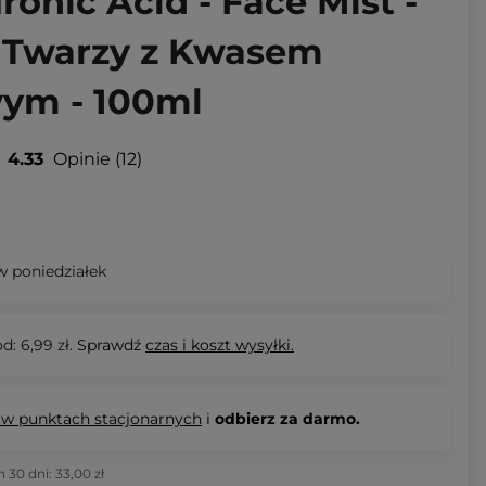
ronic Acid - Face Mist -
 Twarzy z Kwasem
ym - 100ml
4.33
Opinie
12
 poniedziałek
d: 6,99 zł.
Sprawdź
czas i koszt wysyłki.
 w punktach stacjonarnych
i
odbierz za darmo.
h 30 dni:
33,00 zł