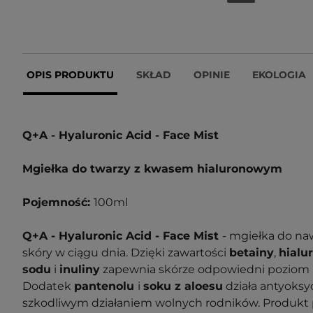
OPIS PRODUKTU
SKŁAD
OPINIE
EKOLOGIA
Q+A - Hyaluronic Acid - Face Mist
Mgiełka do twarzy z kwasem hialuronowym
Pojemność:
100ml
Q+A - Hyaluronic Acid - Face Mist
- mgiełka do naw
skóry w ciągu dnia. Dzięki zawartości
betainy
,
hialu
sodu
i
inuliny
zapewnia skórze odpowiedni poziom n
Dodatek
pantenolu
i
soku z aloesu
działa antyoksy
szkodliwym działaniem wolnych rodników. Produkt 