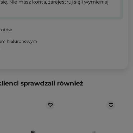
 się
. Nie masz konta,
zarejestruj się
i wymieniaj
wrotów
asem hialuronowym
T
klienci sprawdzali również