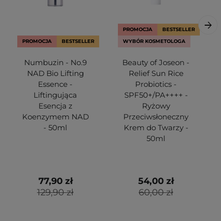
PROMOCJA
BESTSELLER
PROMOCJA
BESTSELLER
WYBÓR KOSMETOLOGA
Numbuzin - No.9
Beauty of Joseon -
NAD Bio Lifting
Relief Sun Rice
Essence -
Probiotics -
Liftingująca
SPF50+/PA++++ -
Esencja z
Ryżowy
Koenzymem NAD
Przeciwsłoneczny
- 50ml
Krem do Twarzy -
50ml
77,90 zł
54,00 zł
129,90 zł
60,00 zł