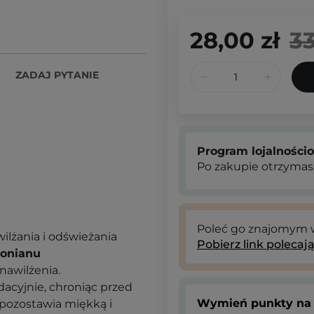
28,00 zł
33
ZADAJ PYTANIE
Program lojalności
Po zakupie otrzymas
Poleć go znajomym
ilżania i odświeżania
Pobierz link polecaj
ronianu
awilżenia.
dacyjnie, chroniąc przed
Wymień punkty na 
pozostawia miękką i