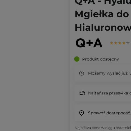
Q+A - Hyalu
Mgiełka do
Hialuronow
Produkt dostępny
Możemy wysłać już:
w
Najtańsza przesyłka o
Sprawdź
dostępność
Najniższa cena w ciągu ostatnic