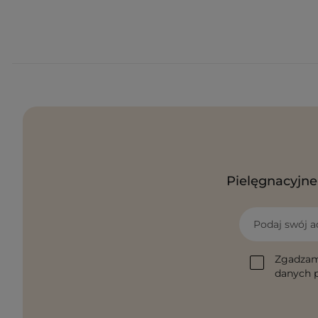
Pielęgnacyjne 
Podaj swój a
Zgadzam
danych p