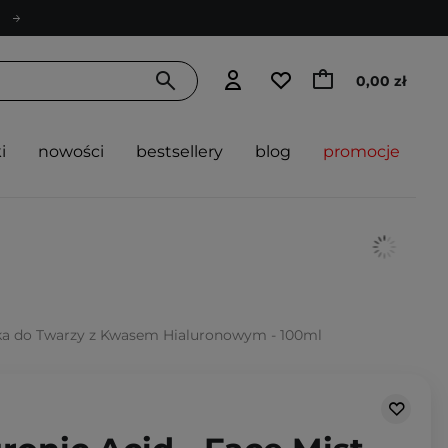
0,00 zł
i
nowości
bestsellery
blog
promocje
ełka do Twarzy z Kwasem Hialuronowym - 100ml