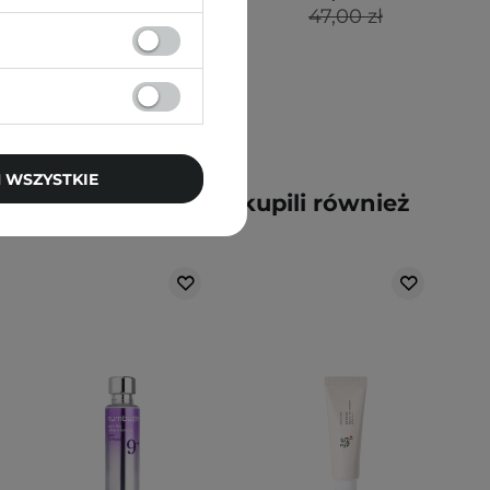
47,00 zł
 WSZYSTKIE
y kupili ten produkt, kupili również