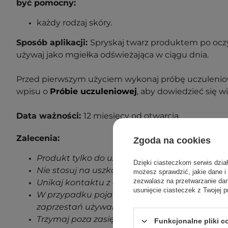
być pomocny:
każdy rodzaj skóry.
Sposób aplikacji:
Spryskaj twarz produktem po oczy
używaj jako mgiełka odświeżająca w ciągu dnia.
Przed pierwszym użyciem wykonaj próbę uczuleniow
wpisu o
Próbie uczuleniowej
, aby dowiedzieć się wi
Data ważności:
12 miesięcy od otwarcia.
Zalecenia:
Zgoda na cookies
Produkt tylko do użytku zewnętrznego.
Dzięki ciasteczkom serwis dzia
Nie stosuj na uszkodzoną skórę.
możesz sprawdzić, jakie dane i
zezwalasz na przetwarzanie d
Unikaj kontaktu z oczami.
usunięcie ciasteczek z Twojej p
W przypadku pojawienia się jakichkolwiek oz
zaprzestań używania produktu.
Trzymaj poza zasięgiem dzieci.
Funkcjonalne pliki 