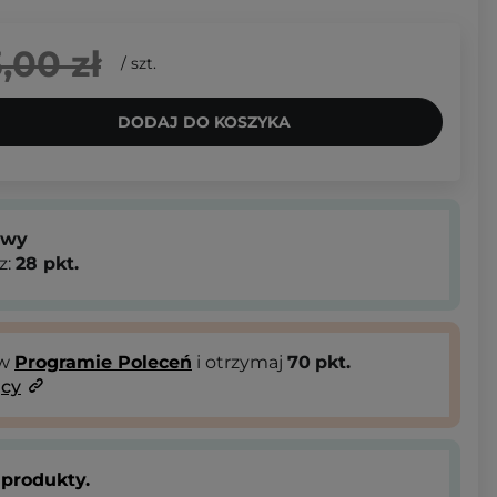
,00 zł
/
szt.
DODAJ DO KOSZYKA
owy
z:
28
pkt.
 w
Programie Poleceń
i otrzymaj
70
pkt.
ący
produkty.