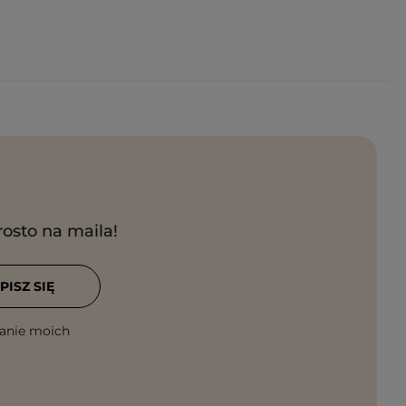
rosto na maila!
PISZ SIĘ
anie moich