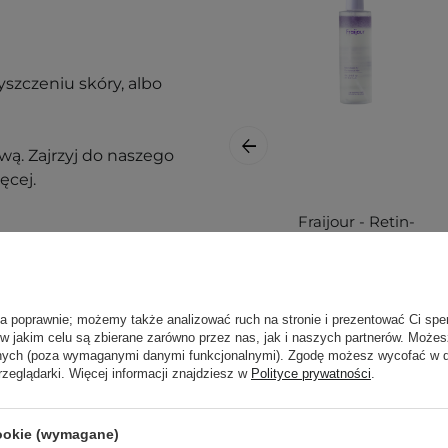
szczeniu skóry, albo
ą. Zajrzyj do naszego
ęcej.
Fraijour - Retin-
Collagen 3D Core
Ampoule Mist -
Ujędrniająca
Mgiełka z
ła poprawnie; możemy także analizować ruch na stronie i prezentować Ci spe
Retinalem i
 w jakim celu są zbierane zarówno przez nas, jak i naszych partnerów. Może
Kolagenem -
anych (poza wymaganymi danymi funkcjonalnymi). Zgodę możesz wycofać w
rzeglądarki. Więcej informacji znajdziesz w
Polityce prywatności
.
200ml
nak podrażnienia,
cookie (wymagane)
69,00 zł