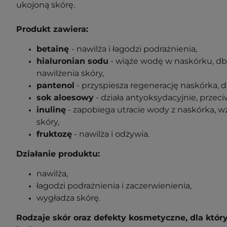
ukojoną skórę.
Produkt zawiera:
betainę
- nawilża i łagodzi podrażnienia,
hialuronian sodu
- wiąże wodę w naskórku, db
nawilżenia skóry,
pantenol
- przyspiesza regenerację naskórka, d
sok aloesowy
- działa antyoksydacyjnie, przeci
inulinę
- zapobiega utracie wody z naskórka, 
skóry,
fruktozę
- nawilża i odżywia.
Działanie produktu:
nawilża,
łagodzi podrażnienia i zaczerwienienia,
wygładza skórę.
Rodzaje skór oraz defekty kosmetyczne, dla któ