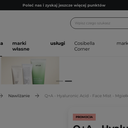
Poleć nas i zyskaj jeszcze więcej punktów
Zapisz się na newsletter pełen porad
Bezpłatne konsultacje kosmetologiczne
Z nami to możliwe! Realizacja zamówienia do 24h.
ja
marki
usługi
Cosibella
mark
Poleć nas i zyskaj jeszcze więcej punktów
własne
Corner
Zapisz się na newsletter pełen porad
Nawilżanie
Q+A - Hyaluronic Acid - Face Mist - Mgi
PROMOCJA