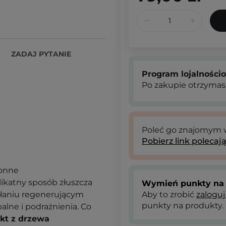
ZADAJ PYTANIE
Program lojalności
Po zakupie otrzymas
Poleć go znajomym
Pobierz link polecaj
ronne
elikatny sposób złuszcza
Wymień punkty na 
ałaniu regenerującym
Aby to zrobić
zaloguj
punkty na produkty.
palne i podrażnienia. Co
akt z drzewa