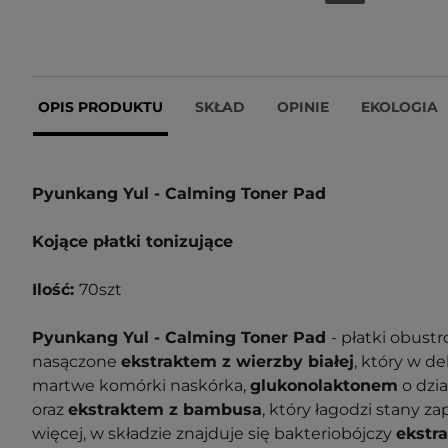
OPIS PRODUKTU
SKŁAD
OPINIE
EKOLOGIA
Pyunkang Yul - Calming Toner Pad
Kojące płatki tonizujące
Ilość:
70szt
Pyunkang Yul - Calming Toner Pad
- płatki obust
nasączone
ekstraktem z wierzby białej
, który w d
martwe komórki naskórka,
glukonolaktonem
o dzi
oraz
ekstraktem z bambusa
, który łagodzi stany za
więcej, w składzie znajduje się bakteriobójczy
ekstr