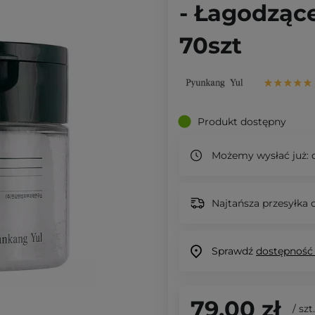
- Łagodzące
70szt
Produkt dostępny
Możemy wysłać już:
d
Najtańsza przesyłka o
Sprawdź
dostępność
79,00 zł
/
szt.