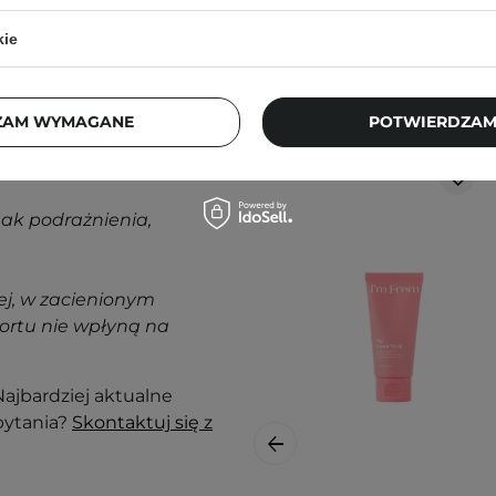
kie
Klienci, którz
ZAM WYMAGANE
POTWIERDZAM
nak podrażnienia,
j, w zacienionym
ortu nie wpłyną na
ajbardziej aktualne
pytania?
Skontaktuj się z