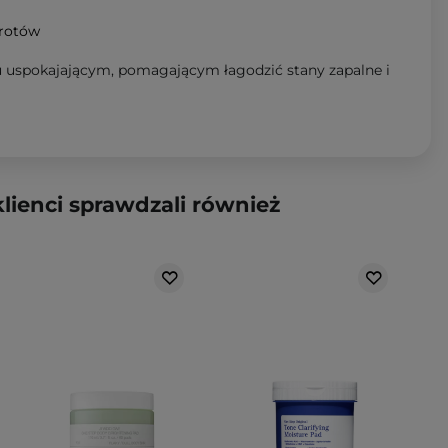
wrotów
niu uspokajającym, pomagającym łagodzić stany zapalne i
klienci sprawdzali również