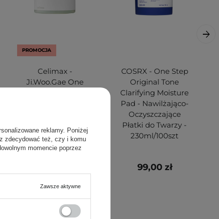
PROMOCJA
Celimax -
COSRX - One Step
Ji.Woo.Gae One
Original Tone
Step Body
Clarifying Moisture
Brightening Pad -
Pad - Nawilżająco-
Peelingujące Płatki
Oczyszczające
do Ciała - 60szt
Płatki do Twarzy -
rsonalizowane reklamy. Poniżej
230ml/100szt
sz zdecydować też, czy i komu
 dowolnym momencie poprzez
41,20 zł
99,00 zł
54,90 zł
Zawsze aktywne