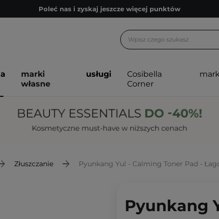
Poleć nas i zyskaj jeszcze więcej punktów
Zapisz się na newsletter pełen porad
Bezpłatne konsultacje kosmetologiczne
Z nami to możliwe! Realizacja zamówienia do 24h.
ja
marki
usługi
Cosibella
mark
Poleć nas i zyskaj jeszcze więcej punktów
własne
Corner
Zapisz się na newsletter pełen porad
Złuszczanie
Pyunkang Yul - Calming Toner Pad - Łago
Pyunkang Y