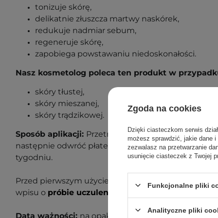
tonizuje skórę,
delikatnie złuszcza martwy naskórek,
redukuje nadmiar sebum,
regeneruje skórę,
zapobiega powstawaniu niedoskonałości.
Nasz kosmetolog poleca ten produkt w przypadk
skóry tłustej,
skóry mieszanej,
Zgoda na cookies
skóry trądzikowej.
Dzięki ciasteczkom serwis dzia
Sposób aplikacji:
Przetrzyj czystą, suchą skórę tłocz
możesz sprawdzić, jakie dane i
następnie odwróć płatek i przetrzyj twarz stroną gład
zezwalasz na przetwarzanie d
usunięcie ciasteczek z Twojej p
tygodniu.
Przed pierwszym użyciem wykonaj próbę uczuleniow
Funkcjonalne pliki 
wpisu o
próbie uczuleniowej
, aby dowiedzieć się wi
Analityczne pliki coo
Data ważności:
na opakowaniu.