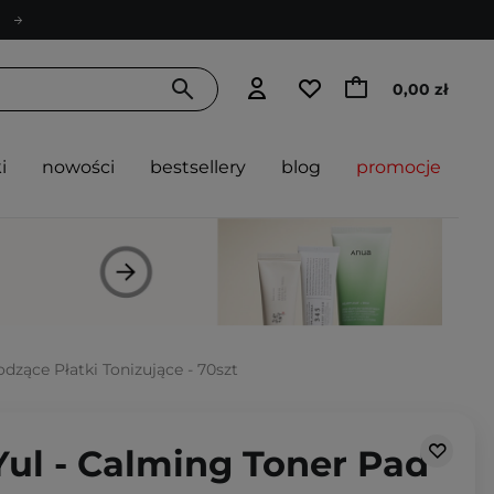
0,00 zł
i
nowości
bestsellery
blog
promocje
dzące Płatki Tonizujące - 70szt
ul - Calming Toner Pad