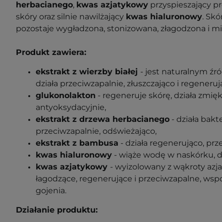
herbacianego
,
kwas azjatykowy
przyspieszający pr
skóry oraz silnie nawilżający
kwas hialuronowy
. Sk
pozostaje wygładzona, stonizowana, złagodzona i m
Produkt zawiera:
ekstrakt z wierzby białej
- jest naturalnym źr
działa przeciwzapalnie, złuszczająco i regeneruj
glukonolakton
- regeneruje skórę, działa zmięk
antyoksydacyjnie,
ekstrakt z drzewa herbacianego
- działa bakt
przeciwzapalnie, odświeżająco,
ekstrakt z bambusa
- działa regenerująco, prz
kwas hialuronowy
- wiąże wodę w naskórku, dzi
kwas azjatykowy
- wyizolowany z wąkroty azja
łagodzące, regenerujące i przeciwzapalne, ws
gojenia.
Działanie produktu: