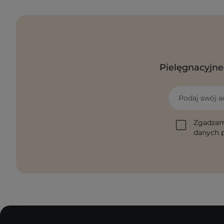
Pielęgnacyjne 
Podaj swój a
Zgadzam
danych p