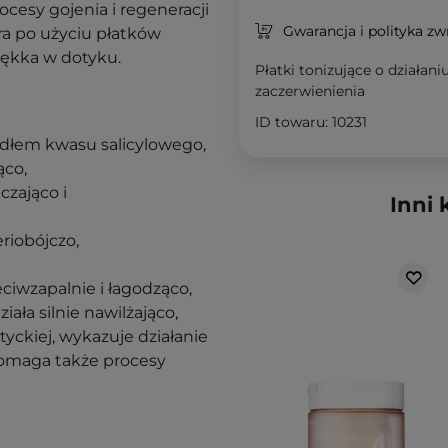
ocesy gojenia i regeneracji
Gwarancja i polityka z
óra po użyciu płatków
iękka w dotyku.
Płatki tonizujące o działa
zaczerwienienia
ID towaru: 10231
ódłem kwasu salicylowego,
ąco,
czająco i
Inni 
eriobójczo,
eciwzapalnie i łagodząco,
ała silnie nawilżająco,
tyckiej, wykazuje działanie
pomaga także procesy