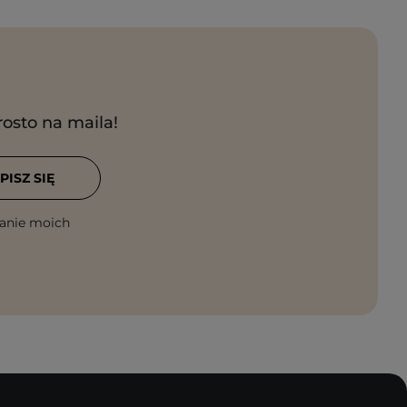
rosto na maila!
PISZ SIĘ
anie moich