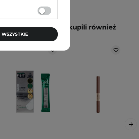
y kupili ten produkt, kupili również
 WSZYSTKIE