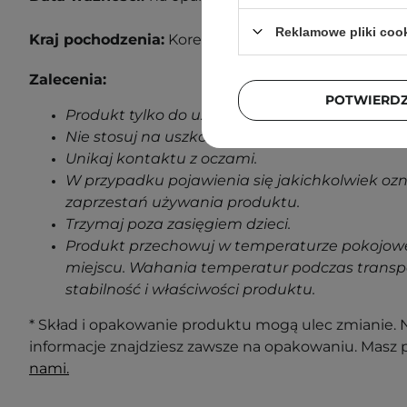
Reklamowe pliki coo
Kraj pochodzenia:
Korea Południowa
Zalecenia:
POTWIERD
Produkt tylko do użytku zewnętrznego.
Nie stosuj na uszkodzoną skórę.
Unikaj kontaktu z oczami.
W przypadku pojawienia się jakichkolwiek oz
zaprzestań używania produktu.
Trzymaj poza zasięgiem dzieci.
Produkt przechowuj w temperaturze pokojowe
miejscu. Wahania temperatur podczas transp
stabilność i właściwości produktu.
* Skład i opakowanie produktu mogą ulec zmianie. N
informacje znajdziesz zawsze na opakowaniu. Masz 
nami.