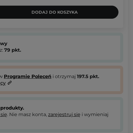
DODAJ DO KOSZYKA
owy
z:
79
pkt.
 w
Programie Poleceń
i otrzymaj
197.5
pkt.
ący
produkty.
 się
. Nie masz konta,
zarejestruj się
i wymieniaj