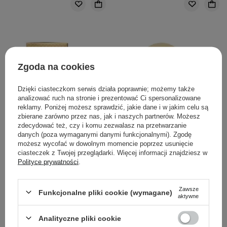
Zgoda na cookies
Dzięki ciasteczkom serwis działa poprawnie; możemy także
analizować ruch na stronie i prezentować Ci spersonalizowane
reklamy. Poniżej możesz sprawdzić, jakie dane i w jakim celu są
zbierane zarówno przez nas, jak i naszych partnerów. Możesz
zdecydować też, czy i komu zezwalasz na przetwarzanie
danych (poza wymaganymi danymi funkcjonalnymi). Zgodę
możesz wycofać w dowolnym momencie poprzez usunięcie
ciasteczek z Twojej przeglądarki. Więcej informacji znajdziesz w
Polityce prywatności
.
Petitfee - Gold & Snail
Petitfee - Gold Hydrogel
Hydrogel Eye Patch -
Eye Patch - Hydrożelowe
Hydrożelowe Płatki Pod
Płatki pod Oczy - 60szt
Zawsze
Funkcjonalne pliki cookie (wymagane)
aktywne
Oczy - 30 kompletów
Analityczne pliki cookie