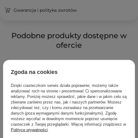
Gwarancja i polityka zwrotów
Podobne produkty dostępne w
ofercie
Zgoda na cookies
Dzięki ciasteczkom serwis działa poprawnie; możemy także
analizować ruch na stronie i prezentować Ci spersonalizowane
reklamy. Poniżej możesz sprawdzić, jakie dane i w jakim celu są
zbierane zarówno przez nas, jak i naszych partnerów. Możesz
zdecydować też, czy i komu zezwalasz na przetwarzanie
danych (poza wymaganymi danymi funkcjonalnymi). Zgodę
możesz wycofać w dowolnym momencie poprzez usunięcie
ciasteczek z Twojej przeglądarki. Więcej informacji znajdziesz w
Polityce prywatności
.