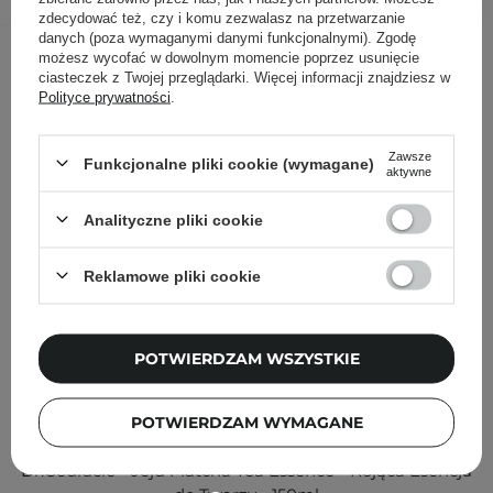
zdecydować też, czy i komu zezwalasz na przetwarzanie
danych (poza wymaganymi danymi funkcjonalnymi). Zgodę
Inni klienci sprawdzali również
możesz wycofać w dowolnym momencie poprzez usunięcie
ciasteczek z Twojej przeglądarki. Więcej informacji znajdziesz w
Polityce prywatności
.
Zawsze
Funkcjonalne pliki cookie (wymagane)
aktywne
Analityczne pliki cookie
Reklamowe pliki cookie
POTWIERDZAM WSZYSTKIE
POTWIERDZAM WYMAGANE
Dr.Ceuracle - Jeju Matcha Tea Essence - Kojąca Esencja