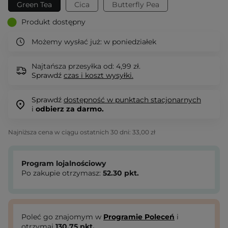
Green Tea
Cica
Butterfly Pea
Produkt dostępny
Możemy wysłać już:
w poniedziałek
Najtańsza przesyłka od: 4,99 zł.
Sprawdź
czas i koszt wysyłki.
Sprawdź
dostępność w punktach stacjonarnych
i
odbierz za darmo.
Najniższa cena w ciągu ostatnich 30 dni:
33,00 zł
Program lojalnościowy
Po zakupie otrzymasz:
52.30
pkt.
Poleć go znajomym w
Programie Poleceń
i
otrzymaj
130.75
pkt.