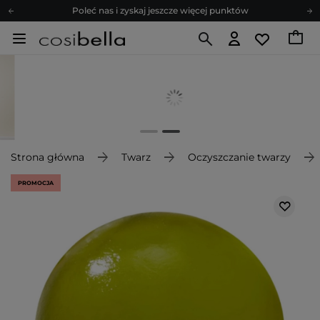
Poleć nas i zyskaj jeszcze więcej punktów
Zapisz się na newsletter pełen porad
Bezpłatne konsultacje kosmetologiczne
Z nami to możliwe! Realizacja zamówienia do 24h.
Poleć nas i zyskaj jeszcze więcej punktów
Zapisz się na newsletter pełen porad
Strona główna
Twarz
Oczyszczanie twarzy
PROMOCJA