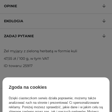
OPINIE
EKOLOGIA
ZADAJ PYTANIE
Żel myjący z zieloną herbatą w formie kuli
47,55 zł
/
100 g
, w tym VAT
ID towaru: 25917
Zgoda na cookies
52,30 zł
55,00 zł
/
szt.
Dzięki ciasteczkom serwis działa poprawnie; możemy także
analizować ruch na stronie i prezentować Ci spersonalizowane
DODAJ DO KOSZYKA
reklamy. Poniżej możesz sprawdzić, jakie dane i w jakim celu są
zbierane zarówno przez nas, jak i naszych partnerów. Możesz