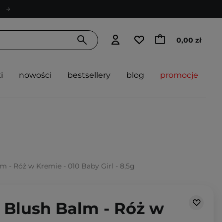
0,00 zł
i
nowości
bestsellery
blog
promocje
lm - Róż w Kremie - 010 Baby Girl - 8,5g
t Blush Balm - Róż w