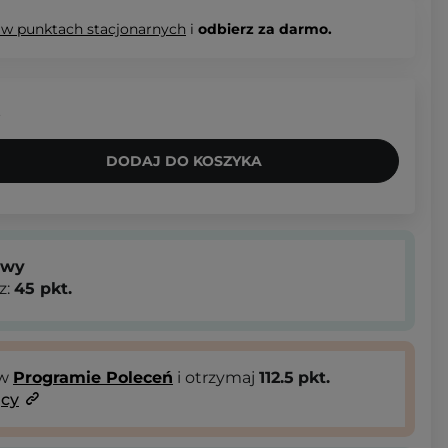
 w punktach stacjonarnych
i
odbierz za darmo.
.
DODAJ DO KOSZYKA
owy
z:
45
pkt.
 w
Programie Poleceń
i otrzymaj
112.5
pkt.
ący