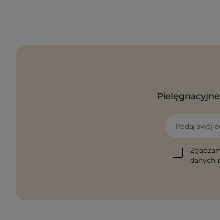
Pielęgnacyjne 
Podaj swój a
Zgadzam
danych p