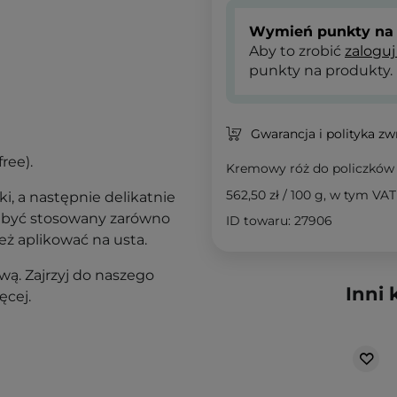
Wymień punkty na 
Aby to zrobić
zaloguj
punkty na produkty.
Gwarancja i polityka z
ree).
Kremowy róż do policzków
562,50 zł
/
100 g
, w tym VAT
ki, a następnie delikatnie
e być stosowany zarówno
ID towaru: 27906
eż aplikować na usta.
ą. Zajrzyj do naszego
Inni 
ęcej.