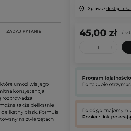
Sprawdź
dostępność
45,00 zł
ZADAJ PYTANIE
/
szt
Program lojalności
tóre umożliwia jego
Po zakupie otrzymas
amitna konsystencja
ę rozprowadza i
można także delikatnie
Poleć go znajomym
m delikatny blask. Formuła
Pobierz link polecaj
estowany na zwierzętach