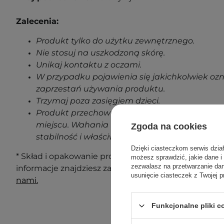
Zalecenia:
Produkt tylko do użytku zewnętrznego.
Nie stosuj na uszkodzoną skórę.
Unikaj kontaktu z oczami.
W przypadku pojawienia się jakichkolwiek oz
zaprzestań używania produktu.
Trzymaj poza zasięgiem dzieci.
Produkt przechowuj w temperaturze pokojowe
miejscu. Wahania temperatur podczas transp
Zgoda na cookies
stabilność i właściwości produktu.
Dzięki ciasteczkom serwis dzia
* Skład i opakowanie produktu mogą ulec zmianie. N
możesz sprawdzić, jakie dane i
zezwalasz na przetwarzanie d
informacje znajdziesz zawsze na opakowaniu. Masz 
usunięcie ciasteczek z Twojej p
nami.
Funkcjonalne pliki 