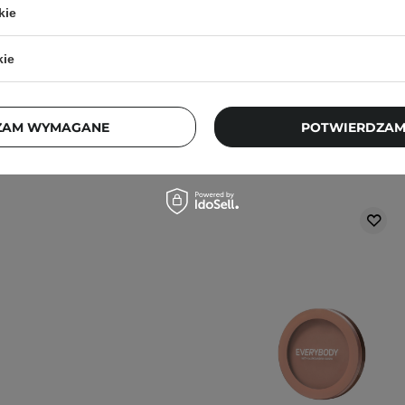
kie
kie
ZAM WYMAGANE
POTWIERDZAM
Klienci, którz