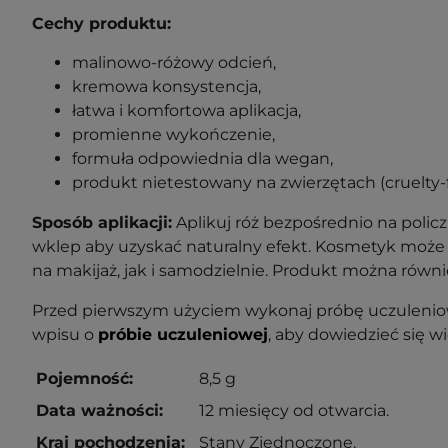
Cechy produktu:
malinowo-różowy odcień,
kremowa konsystencja,
łatwa i komfortowa aplikacja,
promienne wykończenie,
formuła odpowiednia dla wegan,
produkt nietestowany na zwierzętach (cruelty-f
Sposób aplikacji:
Aplikuj róż bezpośrednio na policz
wklep aby uzyskać naturalny efekt. Kosmetyk moż
na makijaż, jak i samodzielnie. Produkt można równi
Przed pierwszym użyciem wykonaj próbę uczuleniow
wpisu o
próbie uczuleniowej
, aby dowiedzieć się wi
Pojemność:
8,5 g
Data ważności:
12 miesięcy od otwarcia.
Kraj pochodzenia:
Stany Zjednoczone.