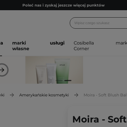
Poleć nas i zyskaj jeszcze więcej punktów
Zapisz się na newsletter pełen porad
Bezpłatne konsultacje kosmetologiczne
Z nami to możliwe! Realizacja zamówienia do 24h.
ja
marki
usługi
Cosibella
mark
Poleć nas i zyskaj jeszcze więcej punktów
własne
Corner
Zapisz się na newsletter pełen porad
ki
Amerykańskie kosmetyki
Moira - Soft Blush Ba
Moira - Sof