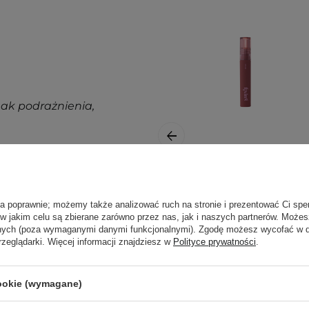
nak podrażnienia,
j, w zacienionym
ortu nie wpłyną na
Etude House -
Fixing Tint -
ła poprawnie; możemy także analizować ruch na stronie i prezentować Ci spe
ajbardziej aktualne
 w jakim celu są zbierane zarówno przez nas, jak i naszych partnerów. Może
Długotrwały Tint
anych (poza wymaganymi danymi funkcjonalnymi). Zgodę możesz wycofać w
pytania?
Skontaktuj się z
do Ust - #06 Soft
rzeglądarki. Więcej informacji znajdziesz w
Polityce prywatności
.
Walnut - 4g
cookie (wymagane)
39,00 zł