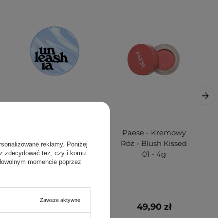
Unleashia - Babe
Paese - Kremowy
Skin Baby Blue
Róż - Blush Kissed
rsonalizowane reklamy. Poniżej
sz zdecydować też, czy i komu
Cushion Cover
01 - 4g
 dowolnym momencie poprzez
Package -
Opakowanie na
podkład - 1szt
Zawsze aktywne
45,00 zł
49,90 zł