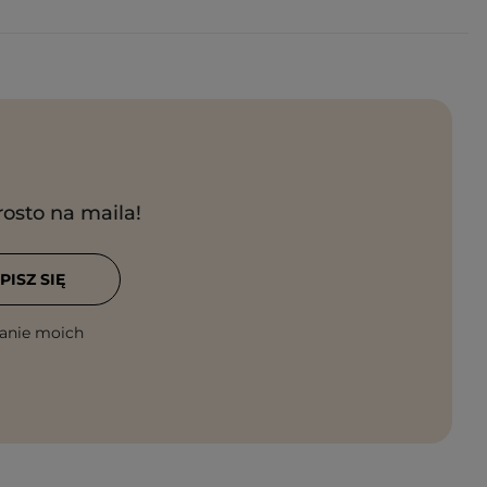
rosto na maila!
PISZ SIĘ
anie moich