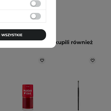
 WSZYSTKIE
y kupili ten produkt, kupili również