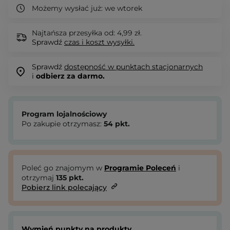
Możemy wysłać już:
we wtorek
Najtańsza przesyłka od: 4,99 zł.
Sprawdź
czas i koszt wysyłki.
Sprawdź
dostępność w punktach stacjonarnych
i
odbierz za darmo.
Program lojalnościowy
Po zakupie otrzymasz:
54
pkt.
Poleć go znajomym w
Programie Poleceń
i
otrzymaj
135
pkt.
Pobierz link polecający
Wymień punkty na produkty.