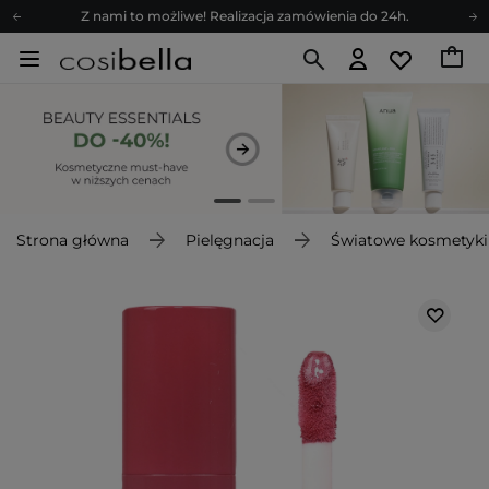
Z nami to możliwe! Realizacja zamówienia do 24h.
Poleć nas i zyskaj jeszcze więcej punktów
Zapisz się na newsletter pełen porad
Bezpłatne konsultacje kosmetologiczne
Z nami to możliwe! Realizacja zamówienia do 24h.
Poleć nas i zyskaj jeszcze więcej punktów
Zapisz się na newsletter pełen porad
Strona główna
Pielęgnacja
Światowe kosmetyki