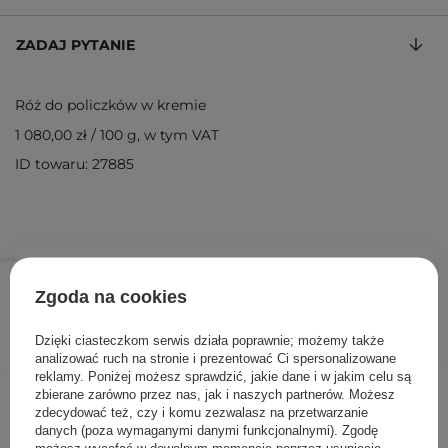
ZADAJ PYTANIE
Róż do policzków w kremie
1 080,00 zł
/
100 g
, w tym VAT
ID towaru: 27885
54,00 zł
/
szt.
Zgoda na cookies
DODAJ DO KOSZYKA
Dzięki ciasteczkom serwis działa poprawnie; możemy także
analizować ruch na stronie i prezentować Ci spersonalizowane
reklamy. Poniżej możesz sprawdzić, jakie dane i w jakim celu są
Inni klienci sprawdzali również
zbierane zarówno przez nas, jak i naszych partnerów. Możesz
zdecydować też, czy i komu zezwalasz na przetwarzanie
danych (poza wymaganymi danymi funkcjonalnymi). Zgodę
możesz wycofać w dowolnym momencie poprzez usunięcie