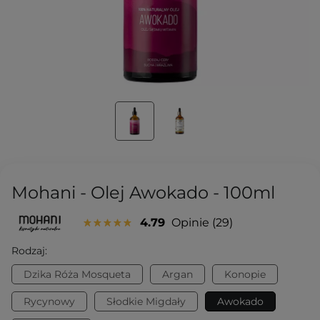
Mohani - Olej Awokado - 100ml
4.79
Opinie
29
Rodzaj:
Dzika Róża Mosqueta
Argan
Konopie
Rycynowy
Słodkie Migdały
Awokado