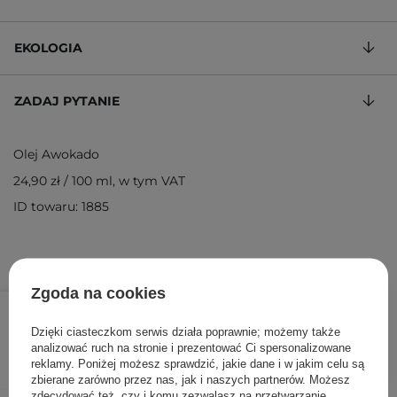
EKOLOGIA
ZADAJ PYTANIE
Olej Awokado
24,90 zł
/
100 ml
, w tym VAT
ID towaru: 1885
Zgoda na cookies
24,90 zł
/
szt.
Dzięki ciasteczkom serwis działa poprawnie; możemy także
DODAJ DO KOSZYKA
analizować ruch na stronie i prezentować Ci spersonalizowane
reklamy. Poniżej możesz sprawdzić, jakie dane i w jakim celu są
zbierane zarówno przez nas, jak i naszych partnerów. Możesz
zdecydować też, czy i komu zezwalasz na przetwarzanie