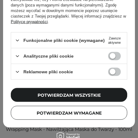
Inni klienci sprawdzali również
danych (poza wymaganymi danymi funkcjonalnymi). Zgodę
możesz wycofać w dowolnym momencie poprzez usunięcie
ciasteczek z Twojej przeglądarki. Więcej informacji znajdziesz w
Polityce prywatności
.
Zawsze
Funkcjonalne pliki cookie (wymagane)
aktywne
Analityczne pliki cookie
Reklamowe pliki cookie
POTWIERDZAM WSZYSTKIE
PROMOCJA
POTWIERDZAM WYMAGANE
SKIN1004 - Madagascar Centella Poremizing Glow
Wrapping Mask - Nawilżająca Maska do Twarzy - 100ml