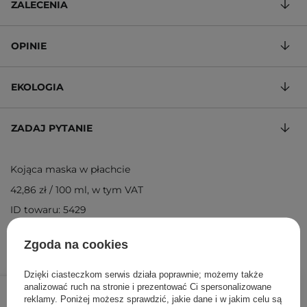
ZALECENIA
OPINIE
EKOLOGIA
ZADAJ PYTANIE
Kojąca maska w płachcie
42,86 zł
/
100 ml
, w tym VAT
ID towaru: 5429
Zgoda na cookies
Dzięki ciasteczkom serwis działa poprawnie; możemy także
12,00 zł
/
szt.
analizować ruch na stronie i prezentować Ci spersonalizowane
reklamy. Poniżej możesz sprawdzić, jakie dane i w jakim celu są