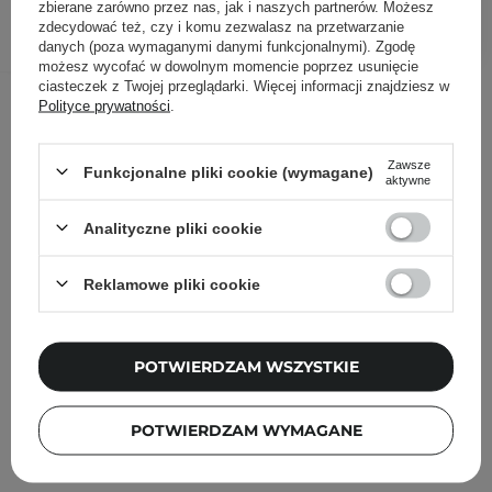
zbierane zarówno przez nas, jak i naszych partnerów. Możesz
DODAJ DO KOSZYKA
zdecydować też, czy i komu zezwalasz na przetwarzanie
danych (poza wymaganymi danymi funkcjonalnymi). Zgodę
możesz wycofać w dowolnym momencie poprzez usunięcie
ciasteczek z Twojej przeglądarki. Więcej informacji znajdziesz w
Inni klienci sprawdzali również
Polityce prywatności
.
Zawsze
Funkcjonalne pliki cookie (wymagane)
aktywne
Analityczne pliki cookie
Reklamowe pliki cookie
POTWIERDZAM WSZYSTKIE
POTWIERDZAM WYMAGANE