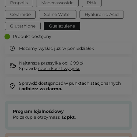
Propolis
Madecassoside
PHA
Ceramide
Saline Water
Hyaluronic Acid
Glutathione
Guaiazulene
Produkt dostępny
Możemy wysłać już:
w poniedziałek
Najtańsza przesyłka od: 6,99 zł.
Sprawdź
czas i koszt wysyłki.
Sprawdź
dostępność w punktach stacjonarnych
i
odbierz za darmo.
Program lojalnościowy
Po zakupie otrzymasz:
12
pkt.