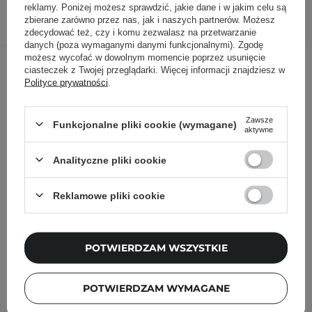
reklamy. Poniżej możesz sprawdzić, jakie dane i w jakim celu są
DODAJ DO KOSZYKA
zbierane zarówno przez nas, jak i naszych partnerów. Możesz
zdecydować też, czy i komu zezwalasz na przetwarzanie
danych (poza wymaganymi danymi funkcjonalnymi). Zgodę
możesz wycofać w dowolnym momencie poprzez usunięcie
Inni klienci sprawdzali również
ciasteczek z Twojej przeglądarki. Więcej informacji znajdziesz w
Polityce prywatności
.
Zawsze
Funkcjonalne pliki cookie (wymagane)
aktywne
Analityczne pliki cookie
Reklamowe pliki cookie
POTWIERDZAM WSZYSTKIE
POTWIERDZAM WYMAGANE
NOWOŚĆ