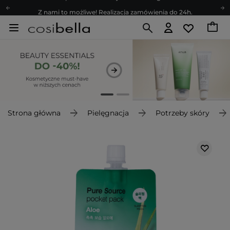
Z nami to możliwe! Realizacja zamówienia do 24h.
Poleć nas i zyskaj jeszcze więcej punktów
Zapisz się na newsletter pełen porad
Bezpłatne konsultacje kosmetologiczne
Z nami to możliwe! Realizacja zamówienia do 24h.
Poleć nas i zyskaj jeszcze więcej punktów
Zapisz się na newsletter pełen porad
Strona główna
Pielęgnacja
Potrzeby skóry