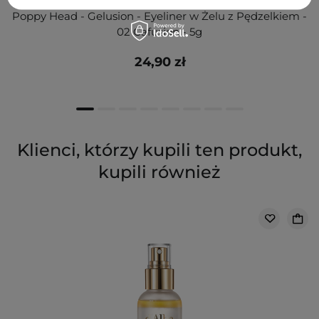
Poppy Head - Gelusion - Eyeliner w Żelu z Pędzelkiem -
02 Cafusion - 5g
24,90 zł
Klienci, którzy kupili ten produkt,
kupili również