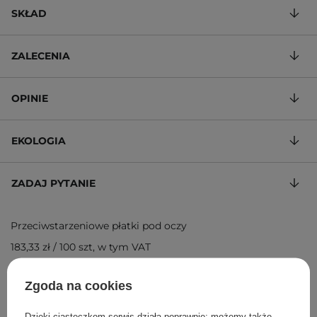
SKŁAD
ZALECENIA
OPINIE
EKOLOGIA
ZADAJ PYTANIE
Przeciwstarzeniowe płatki pod oczy
183,33 zł
/
100 szt
, w tym VAT
ID towaru: 25798
Zgoda na cookies
Dzięki ciasteczkom serwis działa poprawnie; możemy także