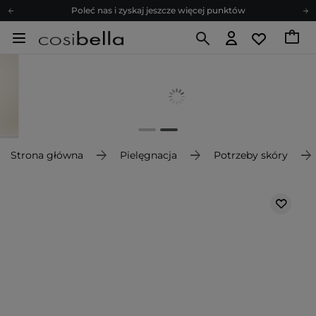
Poleć nas i zyskaj jeszcze więcej punktów
Zapisz się na newsletter pełen porad
Bezpłatne konsultacje kosmetologiczne
Z nami to możliwe! Realizacja zamówienia do 24h.
Poleć nas i zyskaj jeszcze więcej punktów
Zapisz się na newsletter pełen porad
Strona główna
Pielęgnacja
Potrzeby skóry