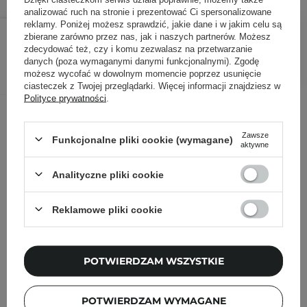
analizować ruch na stronie i prezentować Ci spersonalizowane
110,00 zł
reklamy. Poniżej możesz sprawdzić, jakie dane i w jakim celu są
/
szt.
zbierane zarówno przez nas, jak i naszych partnerów. Możesz
zdecydować też, czy i komu zezwalasz na przetwarzanie
DODAJ DO KOSZYKA
danych (poza wymaganymi danymi funkcjonalnymi). Zgodę
możesz wycofać w dowolnym momencie poprzez usunięcie
ciasteczek z Twojej przeglądarki. Więcej informacji znajdziesz w
Polityce prywatności
.
Inni klienci sprawdzali również
Zawsze
Funkcjonalne pliki cookie (wymagane)
aktywne
Analityczne pliki cookie
Reklamowe pliki cookie
POTWIERDZAM WSZYSTKIE
POTWIERDZAM WYMAGANE