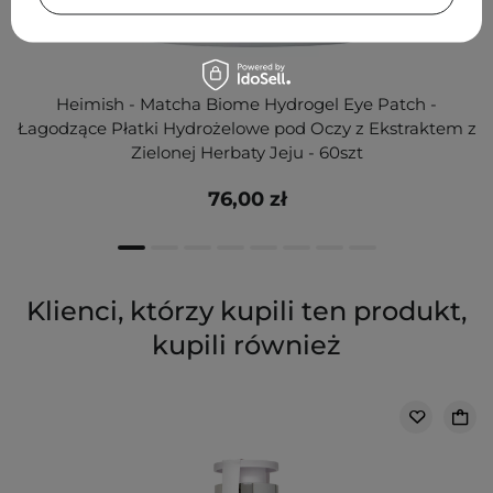
Heimish - Matcha Biome Hydrogel Eye Patch -
Łagodzące Płatki Hydrożelowe pod Oczy z Ekstraktem z
Zielonej Herbaty Jeju - 60szt
76,00 zł
Klienci, którzy kupili ten produkt,
kupili również