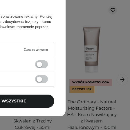
rsonalizowane reklamy. Poniżej
sz zdecydować też, czy i komu
 dowolnym momencie poprzez
Zawsze aktywne
WYBÓR KOSMETOLOGA
BESTSELLER
 WSZYSTKIE
The Ordinary - 100%
The Ordinary - Natural
Plant-Derived
Moisturizing Factors +
Squalane - 100%
HA - Krem Nawilżający
Skwalan z Trzciny
z Kwasem
Cukrowej - 30ml
Hialuronowym - 100ml