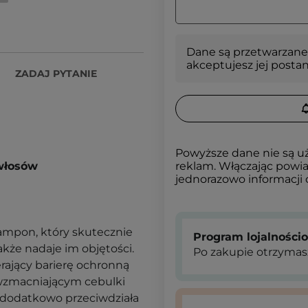
Dane są przetwarzane
akceptujesz jej posta
ZADAJ PYTANIE
Powyższe dane nie są u
włosów
reklam. Włączając powia
jednorazowo informacji
zampon, który skutecznie
Program lojalności
akże nadaje im objętości.
Po zakupie otrzymas
rający barierę ochronną
 wzmacniającym cebulki
y dodatkowo przeciwdziała