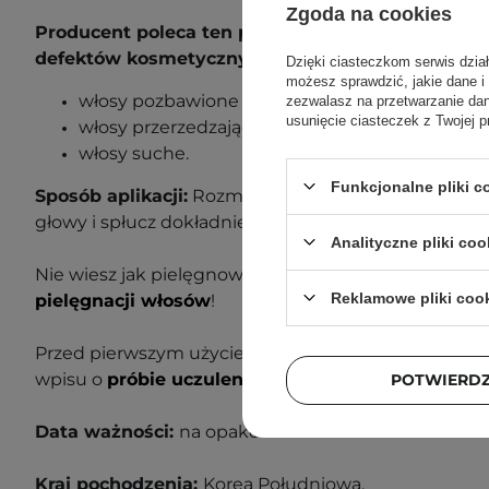
Zgoda na cookies
Producent poleca ten produkt dla następujących
defektów kosmetycznych:
Dzięki ciasteczkom serwis dzia
możesz sprawdzić, jakie dane i
włosy pozbawione objętości,
zezwalasz na przetwarzanie d
usunięcie ciasteczek z Twojej p
włosy przerzedzające się,
włosy suche.
Funkcjonalne pliki 
Sposób aplikacji:
Rozmasuj niewielką ilość szampon
głowy i spłucz dokładnie wodą. Powtórz czynność w 
Analityczne pliki coo
Nie wiesz jak pielęgnować swoje włosy? Sprawdź n
Reklamowe pliki coo
pielęgnacji włosów
!
Przed pierwszym użyciem wykonaj próbę uczuleniow
wpisu o
próbie uczuleniowej
, aby dowiedzieć się wi
POTWIERD
Data ważności:
na opakowaniu.
Kraj pochodzenia:
Korea Południowa.