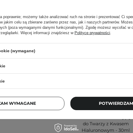
 rodzajów włosów i
ła poprawnie; możemy także analizować ruch na stronie i prezentować Ci spe
 w jakim celu są zbierane zarówno przez nas, jak i naszych partnerów. Może
anych (poza wymaganymi danymi funkcjonalnymi). Zgodę możesz wycofać w
rzeglądarki. Więcej informacji znajdziesz w
Polityce prywatności
.
cookie (wymagane)
u na zwilżonej skórze
razie potrzeby.
kie
asze
wpisy blogowe o
kie
WYBÓR KOSMETOLOGA
ą. Zajrzyj do naszego
ęcej.
ZAM WYMAGANE
POTWIERDZAM
The Ordinary - Natural
Moisturizing Factors +
HA - Krem Nawilżający
do Twarzy z Kwasem
Hialuronowym - 30ml