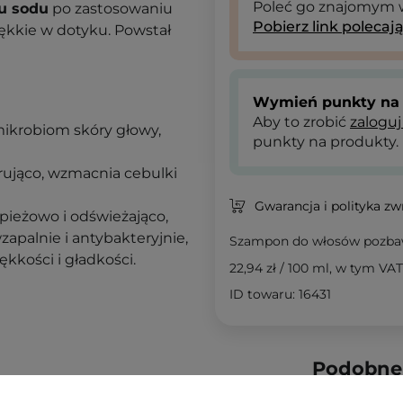
Poleć go znajomym
u sodu
po zastosowaniu
Pobierz link polecaj
ękkie w dotyku. Powstał
Wymień punkty na 
Aby to zrobić
zaloguj
ikrobiom skóry głowy,
punkty na produkty.
rująco, wzmacnia cebulki
Gwarancja i polityka z
upieżowo i odświeżająco,
wzapalnie i antybakteryjnie,
Szampon do włosów pozbaw
ękkości i gładkości.
22,94 zł
/
100 ml
, w tym VAT
ID towaru: 16431
Podobne 