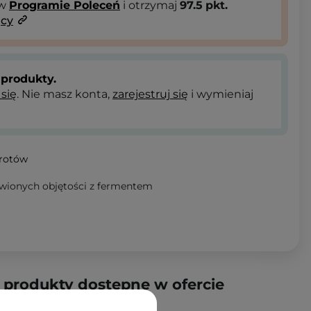
 w
Programie Poleceń
i otrzymaj
97.5
pkt.
ący
produkty.
 się
. Nie masz konta,
zarejestruj się
i wymieniaj
wrotów
ionych objętości z fermentem
produkty dostępne w ofercie