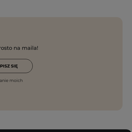
rosto na maila!
PISZ SIĘ
anie moich