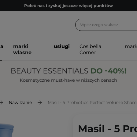
Poleć nas i zyskaj jeszcze więcej punktów
Zapisz się na newsletter pełen porad
Bezpłatne konsultacje kosmetologiczne
Z nami to możliwe! Realizacja zamówienia do 24h.
ja
marki
usługi
Cosibella
mark
Poleć nas i zyskaj jeszcze więcej punktów
własne
Corner
Zapisz się na newsletter pełen porad
Nawilżanie
Masil - 5 Probiotics Perfect Volume Sh
Masil - 5 P