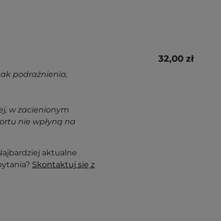
32,00 zł
nak podrażnienia,
j, w zacienionym
ortu nie wpłyną na
ajbardziej aktualne
pytania?
Skontaktuj się z