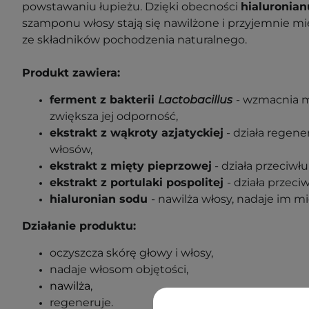
powstawaniu łupieżu. Dzięki obecności
hialuronian
szamponu włosy stają się nawilżone i przyjemnie mi
ze składników pochodzenia naturalnego.
Produkt zawiera:
ferment z bakterii
Lactobacillus
- wzmacnia m
zwiększa jej odporność,
ekstrakt z wąkroty azjatyckiej
- działa regene
włosów,
ekstrakt z mięty pieprzowej
- działa przeciwł
ekstrakt z portulaki pospolitej
- działa przeci
hialuronian sodu
- nawilża włosy, nadaje im mi
Działanie produktu:
oczyszcza skórę głowy i włosy,
nadaje włosom objętości,
nawilża
,
regeneruje.