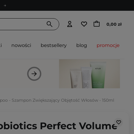
0,00 zł
i
nowości
bestsellery
blog
promocje
ampoo - Szampon Zwiększający Objętość Włosów - 150ml
robiotics Perfect Volume