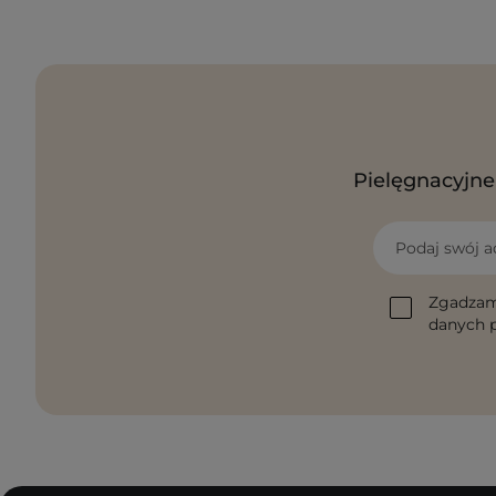
Pielęgnacyjne 
Podaj swój a
Zgadzam
danych p