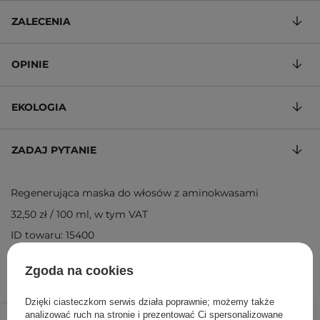
ZALECENIA
OPINIE
EKOLOGIA
ZADAJ PYTANIE
Regenerująca maska do włosów z aminokwasami
32,50 zł
/
100 ml
, w tym VAT
ID towaru: 15400
Zgoda na cookies
Dzięki ciasteczkom serwis działa poprawnie; możemy także
65,00 zł
/
szt.
analizować ruch na stronie i prezentować Ci spersonalizowane