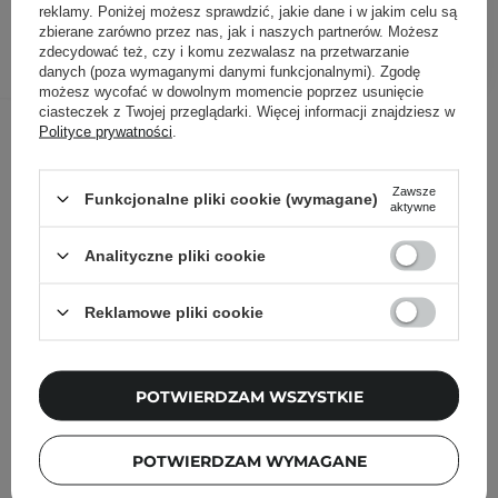
reklamy. Poniżej możesz sprawdzić, jakie dane i w jakim celu są
zbierane zarówno przez nas, jak i naszych partnerów. Możesz
DODAJ DO KOSZYKA
zdecydować też, czy i komu zezwalasz na przetwarzanie
danych (poza wymaganymi danymi funkcjonalnymi). Zgodę
możesz wycofać w dowolnym momencie poprzez usunięcie
ciasteczek z Twojej przeglądarki. Więcej informacji znajdziesz w
Inni klienci sprawdzali również
Polityce prywatności
.
Zawsze
Funkcjonalne pliki cookie (wymagane)
aktywne
Analityczne pliki cookie
Reklamowe pliki cookie
POTWIERDZAM WSZYSTKIE
POTWIERDZAM WYMAGANE