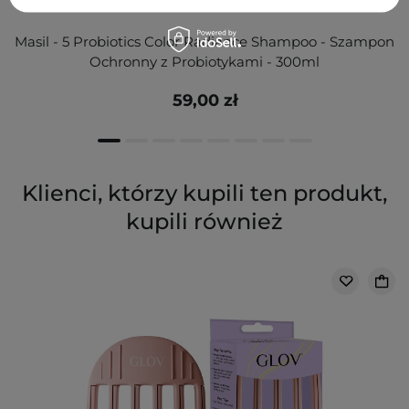
Masil - 5 Probiotics Color Radiance Shampoo - Szampon
Ochronny z Probiotykami - 300ml
59,00 zł
Klienci, którzy kupili ten produkt,
kupili również