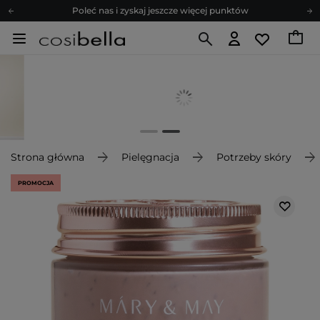
Poleć nas i zyskaj jeszcze więcej punktów
Zapisz się na newsletter pełen porad
Bezpłatne konsultacje kosmetologiczne
Z nami to możliwe! Realizacja zamówienia do 24h.
Poleć nas i zyskaj jeszcze więcej punktów
Zapisz się na newsletter pełen porad
Strona główna
Pielęgnacja
Potrzeby skóry
PROMOCJA