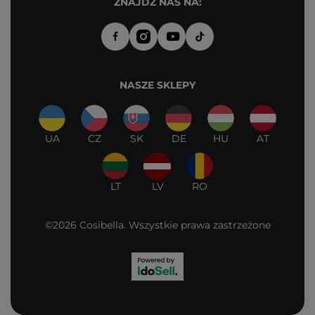
ZNAJDŹ NAS NA:
NASZE SKLEPY
UA
CZ
SK
DE
HU
AT
LT
LV
RO
©2026 Cosibella. Wszystkie prawa zastrzeżone