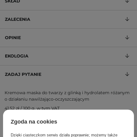
SKŁAD
ZALECENIA
OPINIE
EKOLOGIA
ZADAJ PYTANIE
Kremowa maska do twarzy z glinką i hydrolatem różanym
o działaniu nawilżająco-oczyszczającym
41,52 zł
/
100 g
, w tym VAT
ID towaru: 15211
Zgoda na cookies
Dzięki ciasteczkom serwis działa poprawnie; możemy także