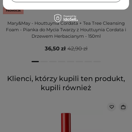
PROMOCJA
Mary&May - Houttuynia Cordata + Tea Tree Cleansing
Foam - Pianka do Mycia Twarzy z Houttuynia Cordata i
Drzewem Herbacianym - 150ml
36,50 zł
42,90 zł
Klienci, którzy kupili ten produkt,
kupili również