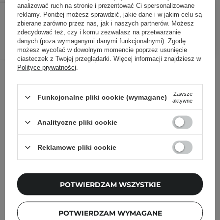
analizować ruch na stronie i prezentować Ci spersonalizowane
51,90 zł
64,90 zł
/
szt.
reklamy. Poniżej możesz sprawdzić, jakie dane i w jakim celu są
zbierane zarówno przez nas, jak i naszych partnerów. Możesz
zdecydować też, czy i komu zezwalasz na przetwarzanie
DODAJ DO KOSZYKA
danych (poza wymaganymi danymi funkcjonalnymi). Zgodę
możesz wycofać w dowolnym momencie poprzez usunięcie
ciasteczek z Twojej przeglądarki. Więcej informacji znajdziesz w
Polityce prywatności
.
Inni klienci sprawdzali również
Zawsze
Funkcjonalne pliki cookie (wymagane)
aktywne
Analityczne pliki cookie
Reklamowe pliki cookie
POTWIERDZAM WSZYSTKIE
POTWIERDZAM WYMAGANE