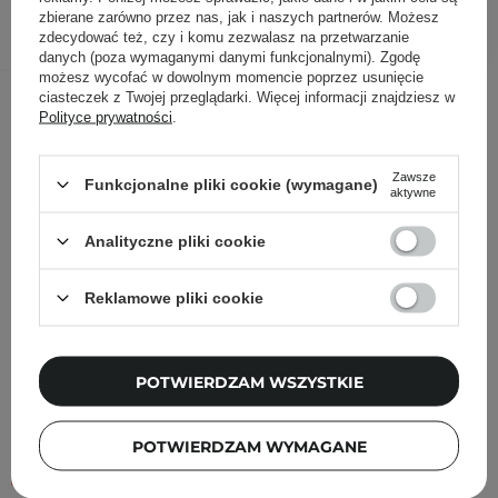
DODAJ DO KOSZYKA
zbierane zarówno przez nas, jak i naszych partnerów. Możesz
zdecydować też, czy i komu zezwalasz na przetwarzanie
danych (poza wymaganymi danymi funkcjonalnymi). Zgodę
możesz wycofać w dowolnym momencie poprzez usunięcie
Inni klienci sprawdzali również
ciasteczek z Twojej przeglądarki. Więcej informacji znajdziesz w
Polityce prywatności
.
Zawsze
Funkcjonalne pliki cookie (wymagane)
aktywne
Analityczne pliki cookie
Reklamowe pliki cookie
POTWIERDZAM WSZYSTKIE
POTWIERDZAM WYMAGANE
PROMOCJA