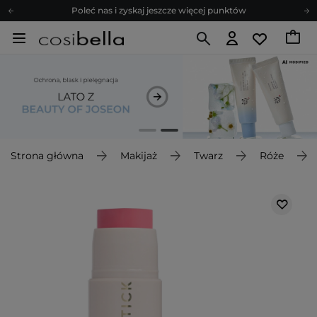
Poleć nas i zyskaj jeszcze więcej punktów
Zapisz się na newsletter pełen porad
Bezpłatne konsultacje kosmetologiczne
Z nami to możliwe! Realizacja zamówienia do 24h.
Poleć nas i zyskaj jeszcze więcej punktów
Zapisz się na newsletter pełen porad
Strona główna
Makijaż
Twarz
Róże