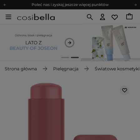
Poleć nas i zyskaj jeszcze więcej punktów
Zapisz się na newsletter pełen porad
Bezpłatne konsultacje kosmetologiczne
Z nami to możliwe! Realizacja zamówienia do 24h.
Poleć nas i zyskaj jeszcze więcej punktów
Zapisz się na newsletter pełen porad
Strona główna
Pielęgnacja
Światowe kosmetyki