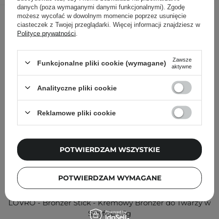
danych (poza wymaganymi danymi funkcjonalnymi). Zgodę
Inni klienci sprawdzali również
możesz wycofać w dowolnym momencie poprzez usunięcie
ciasteczek z Twojej przeglądarki. Więcej informacji znajdziesz w
Polityce prywatności
.
Zawsze
Funkcjonalne pliki cookie (wymagane)
aktywne
Analityczne pliki cookie
Reklamowe pliki cookie
POTWIERDZAM WSZYSTKIE
POTWIERDZAM WYMAGANE
LOVRO - Bronzer Stick - Kremowy Bronzer do Twarzy w
Sztyfcie - 5g