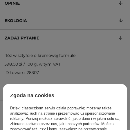
OPINIE
EKOLOGIA
ZADAJ PYTANIE
Róż w sztyfcie o kremowej formule
598,00 zł
/
100 g
, w tym VAT
ID towaru: 28307
Zgoda na cookies
29,90 zł
/
szt.
Dzięki ciasteczkom serwis działa poprawnie; możemy także
analizować ruch na stronie i prezentować Ci spersonalizowane
DODAJ DO KOSZYKA
reklamy. Poniżej możesz sprawdzić, jakie dane i w jakim celu są
zbierane zarówno przez nas, jak i naszych partnerów. Możesz
zdecydować też, czy i komu zezwalasz na przetwarzanie