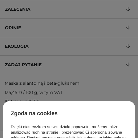
ZALECENIA
OPINIE
EKOLOGIA
ZADAJ PYTANIE
Maska z alantoiną i beta-glukanem
135,45 zł
/
100 g
, w tym VAT
ID towaru: 18710
Zgoda na cookies
Dzięki ciasteczkom serwis działa poprawnie; możemy także
analizować ruch na stronie i prezentować Ci spersonalizowane
149,00 zł
/
szt.
reklamy. Poniżej możesz sprawdzić, jakie dane i w jakim celu są