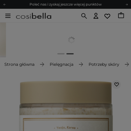
Poleć nas i zyskaj jeszcze więcej punktów
Zapisz się na newsletter pełen porad
Bezpłatne konsultacje kosmetologiczne
Z nami to możliwe! Realizacja zamówienia do 24h.
Poleć nas i zyskaj jeszcze więcej punktów
Zapisz się na newsletter pełen porad
Strona główna
Pielęgnacja
Potrzeby skóry