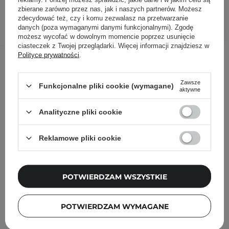
zbierane zarówno przez nas, jak i naszych partnerów. Możesz
zdecydować też, czy i komu zezwalasz na przetwarzanie
DODAJ DO KOSZYKA
danych (poza wymaganymi danymi funkcjonalnymi). Zgodę
możesz wycofać w dowolnym momencie poprzez usunięcie
ciasteczek z Twojej przeglądarki. Więcej informacji znajdziesz w
Inni klienci sprawdzali również
Polityce prywatności
.
Zawsze
Funkcjonalne pliki cookie (wymagane)
aktywne
Analityczne pliki cookie
Reklamowe pliki cookie
POTWIERDZAM WSZYSTKIE
POTWIERDZAM WYMAGANE