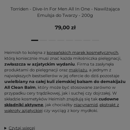
Torriden - Dive-In For Men All In One - Nawilżająca
Emulsja do Twarzy - 200g
79,00 zł
Heimish to kolejna z
koreańskich marek kosmetycznych
,
którą koniecznie musi znać każda miłośniczka pielęgnacji,
zwłaszcza w azjatyckim wydaniu
. Firma ta zasłynęła
produktami do pielęgnacji oraz
makijażu
, a jednym z
największych bestsellerów w jej ofercie do dziś pozostaje
uwielbiany na całej kuli ziemskiej balsam do demakijażu
All Clean Balm
, który może być stosowane zarówno w
przypadku cery trądzikowej, jak i suchej czy dojrzałej. W
składzie kosmetyków Heimish znajdują się tak
cudowne
składniki aktywne
, jak chociażby
niacynamid
,
ekstrakt z
wąkroty azjatyckiej
czy wyciąg z kory mydłoki.
Czytaj więcej