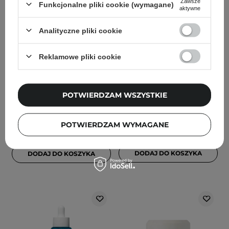
Zawsze
Funkcjonalne pliki cookie (wymagane)
aktywne
Analityczne pliki cookie
Heimish - Dailism
Heimish - RX AHA + BHA
Reklamowe pliki cookie
Smudge Stop Mascara
Facial Exfoliator Enzyme
Volume Brown - Brązowa
Scrub - Enzymatyczny
maskara - 9g
Peeling do Twarzy - 130ml
POTWIERDZAM WSZYSTKIE
101
POTWIERDZAM WYMAGANE
70,00 zł
90,00 zł
49,00 zł
DODAJ DO KOSZYKA
DODAJ DO KOSZYKA