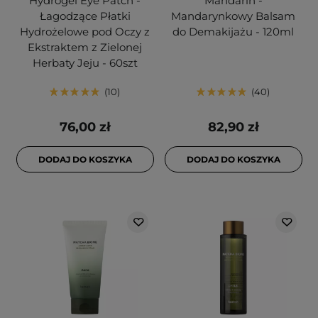
Hydrogel Eye Patch -
Mandarin -
Łagodzące Płatki
Mandarynkowy Balsam
Hydrożelowe pod Oczy z
do Demakijażu - 120ml
Ekstraktem z Zielonej
Herbaty Jeju - 60szt
10
40
76,00 zł
82,90 zł
DODAJ DO KOSZYKA
DODAJ DO KOSZYKA