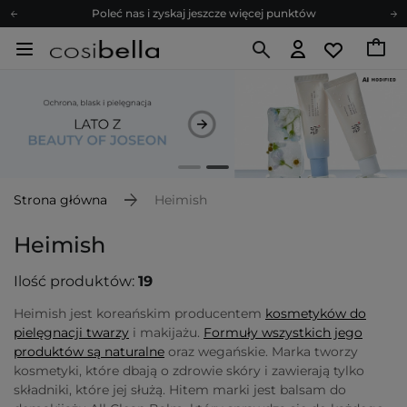
Poleć nas i zyskaj jeszcze więcej punktów
Zapisz się na newsletter pełen porad
Bezpłatne konsultacje kosmetologiczne
Z nami to możliwe! Realizacja zamówienia do 24h.
Poleć nas i zyskaj jeszcze więcej punktów
Zapisz się na newsletter pełen porad
Strona główna
Heimish
Heimish
Ilość produktów:
19
Heimish jest koreańskim producentem
kosmetyków do
pielęgnacji twarzy
i makijażu.
Formuły wszystkich jego
produktów są naturalne
oraz wegańskie. Marka tworzy
kosmetyki, które dbają o zdrowie skóry i zawierają tylko
składniki, które jej służą. Hitem marki jest balsam do