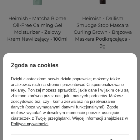
Heimish - Matcha Biome
Heimish - Dailism
Oil-Free Calming Gel
Smudge Stop Mascara
Moisturizer - Żelowy
Curling Brown - Brązowa
Krem Nawilżający - 100ml
Maskara Podkręcająca -
9g
6
101
Zgoda na cookies
88,00 zł
48,00 zł
Dzięki ciasteczkom serwis działa poprawnie; możemy także
analizować ruch na stronie i prezentować Ci spersonalizowane
DODAJ DO KOSZYKA
DODAJ DO KOSZYKA
reklamy. Poniżej możesz sprawdzić, jakie dane i w jakim celu są
zbierane zarówno przez nas, jak i naszych partnerów. Możesz
zdecydować też, czy i komu zezwalasz na przetwarzanie
danych (poza wymaganymi danymi funkcjonalnymi). Zgodę
możesz wycofać w dowolnym momencie poprzez usunięcie
ciasteczek z Twojej przeglądarki. Więcej informacji znajdziesz w
Polityce prywatności
.