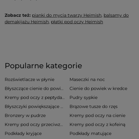
Zobacz też:
pianki do mycia twarzy Heimish
,
balsamy do
demakijażu Heimish
,
płatki pod oczy Heimish
Popularne kategorie
Rozświetlacze w płynie
Maseczki na noc
Cienie do powiek w kredce
Błyszczące cienie do powiek
Pudry sypkie
Kremy pod oczy z peptydami
Brązowe tusze do rzęs
Błyszczyki powiększające usta
Bronzery w pudrze
Kremy pod oczy na cienie
Kremy pod oczy z kofeiną
Kremy pod oczy przeciwzmarszczkowe
Podkłady kryjące
Podkłady matujące