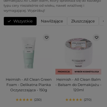
demakijażu All Clean Balm, który sprawdza się do każdego
typu cery niezależnie od wieku, nawet wrażliwej i
wymagającej. Wypróbuj!
Wszystkie
Nawilżające
Złuszczające
O
PROMOCJA
WYBÓR KOSMETOLOGA
Heimish - All Clean Green
Heimish - All Clean Balm
Foam - Delikatna Pianka
- Balsam do Demakijażu -
Oczyszczająca - 150g
120ml
230
270