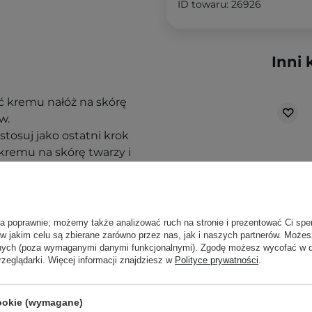
ID towaru: 26926
Inni 
ść kremu nałóż na skórę
w.
 stosuj jako ostatni krok
 kremu na skórę twarzy i
ą. Zajrzyj do naszego
ęcej.
ła poprawnie; możemy także analizować ruch na stronie i prezentować Ci spe
 w jakim celu są zbierane zarówno przez nas, jak i naszych partnerów. Może
anych (poza wymaganymi danymi funkcjonalnymi). Zgodę możesz wycofać w
rzeglądarki. Więcej informacji znajdziesz w
Polityce prywatności
.
cookie (wymagane)