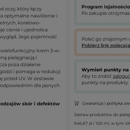
Program lojalności
d oczy, który łączy
Po zakupie otrzymas
a optymalne nawilżenie i
telnych, koralowo-
 cienie i ujednolica
y wygląd. Jego pojemność
Poleć go znajomym
Pobierz link polecaj
 wielofunkcyjny krem 3-w-
ną pielęgnacją i
za poza działanie
Wymień punkty na 
godzi i pomaga w redukcji
Aby to zrobić
zaloguj
ę przed UV. W zestawie
punkty na produkty.
 - odpowiednim dla jasnych
Gwarancja i polityka z
rodzajów skór i defektów
Zestaw produktów do pielęg
946,67 zł
/
100 ml
, w tym V