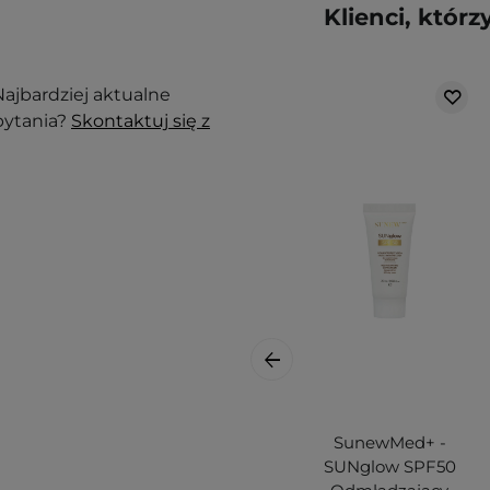
Klienci, którz
ajbardziej aktualne
pytania?
Skontaktuj się z
SunewMed+ -
SUNglow SPF50