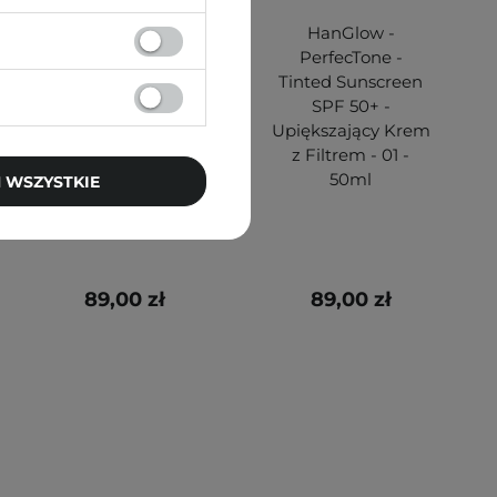
HanGlow -
HanGlow -
PerfecTone -
PerfecTone -
Tinted Sunscreen
Tinted Sunscreen
SPF 50+ -
SPF 50+ -
Upiększający Krem
Upiększający Krem
z Filtrem - 02 -
z Filtrem - 01 -
50ml
50ml
 WSZYSTKIE
89,00 zł
89,00 zł