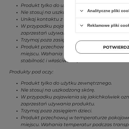
Produkt tylko do użytku zewnętrznego.
Analityczne pliki coo
Nie stosuj na uszkodzoną skórę.
Unikaj kontaktu z oczami.
Reklamowe pliki coo
W przypadku pojawienia się jakichkolwiek oz
zaprzestań używania produktu.
Trzymaj poza zasięgiem dzieci.
Produkt przechowuj w temperaturze pokojowe
POTWIERD
miejscu. Wahania temperatur podczas transp
stabilność i właściwości produktu.
Produkty pod oczy:
Produkt tylko do użytku zewnętrznego.
Nie stosuj na uszkodzoną skórę.
W przypadku pojawienia się jakichkolwiek oz
zaprzestań używania produktu.
Trzymaj poza zasięgiem dzieci.
Produkt przechowuj w temperaturze pokojowe
miejscu. Wahania temperatur podczas transp