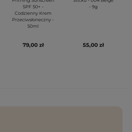
Priming Sunscreen
Sticku - 004 Beige
SPF 50+ -
- 9g
Codzienny Krem
Przeciwsłoneczny -
50ml
79,00 zł
55,00 zł