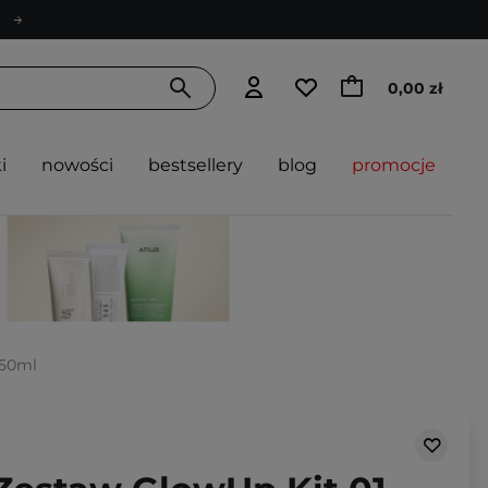
0,00 zł
i
nowości
bestsellery
blog
promocje
 50ml