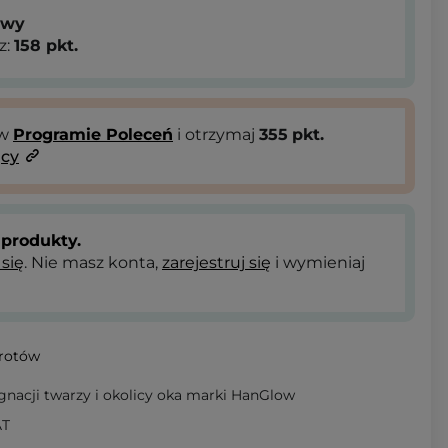
owy
z:
158
pkt.
 w
Programie Poleceń
i otrzymaj
355
pkt.
ący
produkty.
 się
. Nie masz konta,
zarejestruj się
i wymieniaj
wrotów
nacji twarzy i okolicy oka marki HanGlow
AT