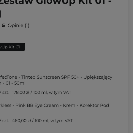
Zestaw GlowUp Kit 01 -
l
5
Opinie
1
Up Kit 01
fecTone - Tinted Sunscreen SPF 50+ - Upiększający
 - 01 - 50ml
/ szt.
178,00 zł
/
100 ml
, w tym VAT
kless - Pink BB Eye Cream - Krem - Korektor Pod
/ szt.
460,00 zł
/
100 ml
, w tym VAT