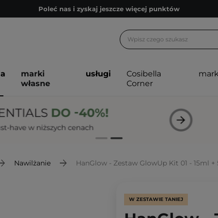
Poleć nas i zyskaj jeszcze więcej punktów
Zapisz się na newsletter pełen porad
Bezpłatne konsultacje kosmetologiczne
Z nami to możliwe! Realizacja zamówienia do 24h.
ja
marki
usługi
Cosibella
mark
Poleć nas i zyskaj jeszcze więcej punktów
własne
Corner
Zapisz się na newsletter pełen porad
Nawilżanie
HanGlow - Zestaw GlowUp Kit 01 - 15ml +
W ZESTAWIE TANIEJ