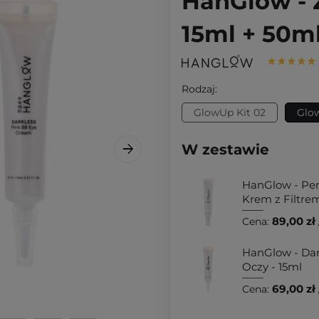
HanGlow - 
15ml + 50m
Rodzaj:
GlowUp Kit 02
Glow
W zestawie
HanGlow - Per
Krem z Filtrem
89,00 zł
Cena:
HanGlow - Dar
Oczy - 15ml
69,00 zł
Cena: