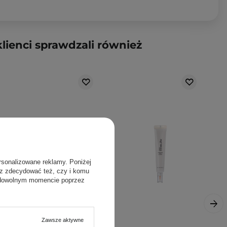
klienci sprawdzali również
rsonalizowane reklamy. Poniżej
sz zdecydować też, czy i komu
 dowolnym momencie poprzez
Zawsze aktywne