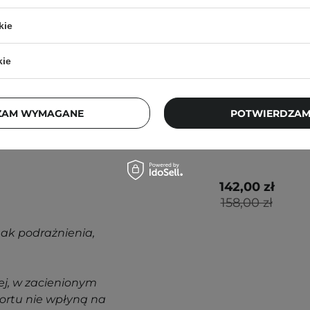
HanGlow - Zestaw
kie
GlowUp Kit 02 -
15ml + 50ml
kie
nak podrażnienia,
j, w zacienionym
ZAM WYMAGANE
POTWIERDZAM
ortu nie wpłyną na
142,00 zł
158,00 zł
nak podrażnienia,
j, w zacienionym
ortu nie wpłyną na