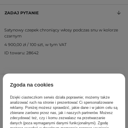
ZADAJ PYTANIE
Satynowy czepek chroniący włosy podczas snu w kolorze
czarnym
4 900,00 zł
/
100 szt
, w tym VAT
ID towaru: 28642
49,00 zł
/
szt.
Zgoda na cookies
DODAJ DO KOSZYKA
Dzięki ciasteczkom serwis działa poprawnie; możemy także
analizować ruch na stronie i prezentować Ci spersonalizowane
reklamy. Poniżej możesz sprawdzić, jakie dane i w jakim celu są
Inni klienci sprawdzali również
zbierane zarówno przez nas, jak i naszych partnerów. Możesz
zdecydować też, czy i komu zezwalasz na przetwarzanie
danych (poza wymaganymi danymi funkcjonalnymi). Zgodę
możesz wycofać w dowolnym momencie poprzez usunięcie