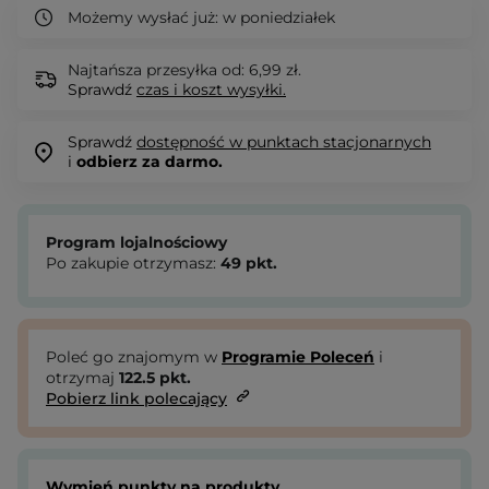
Możemy wysłać już:
w poniedziałek
Najtańsza przesyłka od: 6,99 zł.
Sprawdź
czas i koszt wysyłki.
Sprawdź
dostępność w punktach stacjonarnych
i
odbierz za darmo.
Program lojalnościowy
Po zakupie otrzymasz:
49
pkt.
Poleć go znajomym w
Programie Poleceń
i
otrzymaj
122.5
pkt.
Pobierz link polecający
Wymień punkty na produkty.