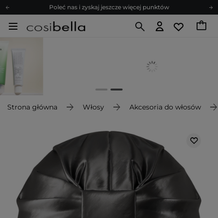
Poleć nas i zyskaj jeszcze więcej punktów
Zapisz się na newsletter pełen porad
Bezpłatne konsultacje kosmetologiczne
Z nami to możliwe! Realizacja zamówienia do 24h.
Poleć nas i zyskaj jeszcze więcej punktów
Zapisz się na newsletter pełen porad
Strona główna
Włosy
Akcesoria do włosów